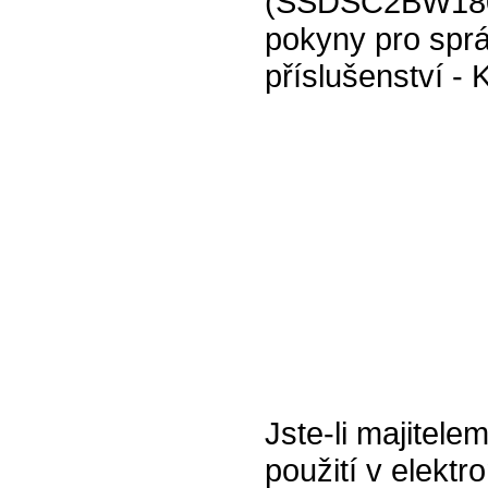
(SSDSC2BW180A
pokyny pro sprá
příslušenství -
Jste-li majitele
použití v elektr