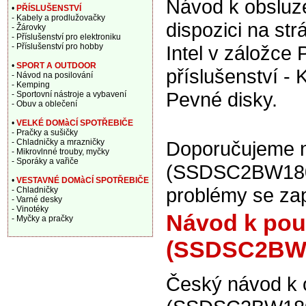
Návod k obsluze
•
PŘÍSLUŠENSTVÍ
- Kabely a prodlužovačky
dispozici na st
- Žárovky
- Příslušenství pro elektroniku
- Příslušenství pro hobby
Intel v záložce 
•
SPORT A OUTDOOR
příslušenství -
- Návod na posilování
- Kemping
Pevné disky.
- Sportovní nástroje a vybavení
- Obuv a oblečení
•
VELKÉ DOMàCÍ SPOTŘEBIČE
- Pračky a sušičky
- Chladničky a mrazničky
Doporučujeme na
- Mikrovlnné trouby, myčky
- Sporáky a vařiče
(SSDSC2BW180A4
•
VESTAVNÉ DOMàCÍ SPOTŘEBIČE
problémy se zap
- Chladničky
- Varné desky
- Vinotéky
Návod k použ
- Myčky a pračky
(SSDSC2BW
Český návod k 