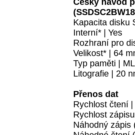
Český návod p
(SSDSC2BW18
Kapacita disku
Interní* | Yes
Rozhraní pro dis
Velikost* | 64 m
Typ paměti | M
Litografie | 20 
Přenos dat
Rychlost čtení 
Rychlost zápisu
Náhodný zápis 
Náhodné čtení 