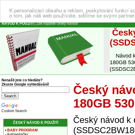
K personalizaci obsahu a reklam, poskytování funkcí s
o tom, jak náš web používáte, sdílíme se svými partner
NÁVOD K POUŽITÍ
| Zde najdete český návod!
Český
(SSD
Návod k o
180GB 53
(SSDSC2BW
Nenašli jste co hledáte?
Zkuste Google vyhledávání!
Český návo
180GB 53
Custom Search
Český návod k 
ČESKÝ NÁVOD K POUŽITÍ
(SSDSC2BW180A
•
BABY PROGRAM
- Autosedačky