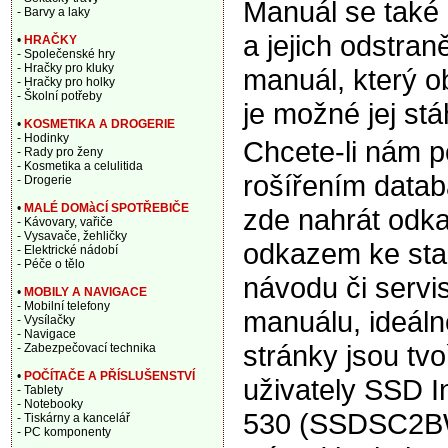
Manuál se také
- Barvy a laky
a jejich odstran
•
HRAČKY
- Společenské hry
- Hračky pro kluky
manuál, který o
- Hračky pro holky
- Školní potřeby
je možné jej stá
•
KOSMETIKA A DROGERIE
- Hodinky
Chcete-li nám 
- Rady pro ženy
- Kosmetika a celulitida
rošířením data
- Drogerie
•
MALÉ DOMàCÍ SPOTŘEBIČE
zde nahrát odka
- Kávovary, vařiče
- Vysavače, žehličky
odkazem ke sta
- Elektrické nádobí
- Péče o tělo
návodu či servi
•
MOBILY A NAVIGACE
- Mobilní telefony
manuálu, ideáln
- Vysílačky
- Navigace
stránky jsou tv
- Zabezpečovací technika
•
POČÍTAČE A PŘÍSLUŠENSTVÍ
uživately SSD I
- Tablety
- Notebooky
530 (SSDSC2B
- Tiskárny a kancelář
- PC komponenty