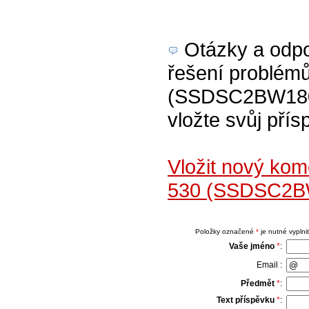
Otázky a odpov
řešení problém
(SSDSC2BW180A4
vložte svůj přís
Vložit nový ko
530 (SSDSC2B
Položky označené
*
je nutné vyplnit
Vaše jméno
*
:
Email :
Předmět
*
:
Text příspěvku
*
: