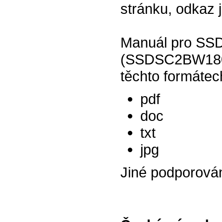
stránku, odkaz 
Manuál pro SSD
(SSDSC2BW180A
těchto formátec
pdf
doc
txt
jpg
Jiné podporová