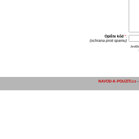
Opište kód
*
:
(ochrana proti spamu)
Jesli
NAVOD-K-POUZITI.cz
-