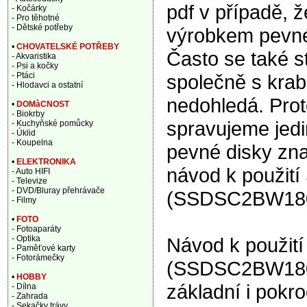
pdf v případě, 
- Kočárky
- Pro těhotné
- Dětské potřeby
výrobkem pevné 
•
CHOVATELSKÉ POTŘEBY
Často se také s
- Akvaristika
- Psi a kočky
společně s krabi
- Ptáci
- Hlodavci a ostatní
nedohledá. Proto
•
DOMàCNOST
- Biokrby
spravujeme jedi
- Kuchyňské pomůcky
- Úklid
- Koupelna
pevné disky zna
•
ELEKTRONIKA
návod k použití
- Auto HIFI
- Televize
- DVD/Bluray přehrávače
(SSDSC2BW180A
- Filmy
•
FOTO
- Fotoaparáty
Návod k použití
- Optika
- Paměťové karty
- Fotorámečky
(SSDSC2BW180A
•
HOBBY
základní i pokro
- Dílna
- Zahrada
- Sekačky trávy