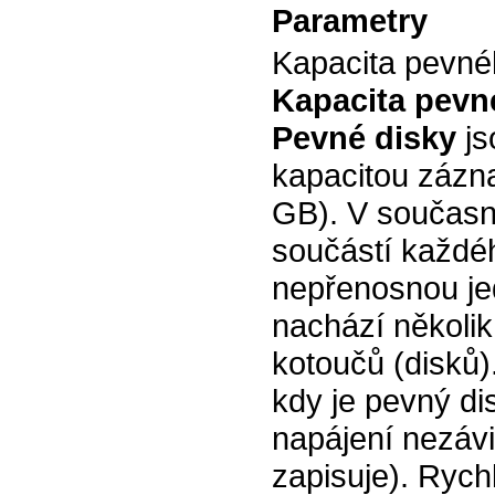
Parametry
Kapacita pevné
Kapacita pevn
Pevné disky
js
kapacitou zázn
GB). V současno
součástí každé
nepřenosnou jed
nachází několik
kotoučů (disků)
kdy je pevný dis
napájení nezávi
zapisuje). Rych