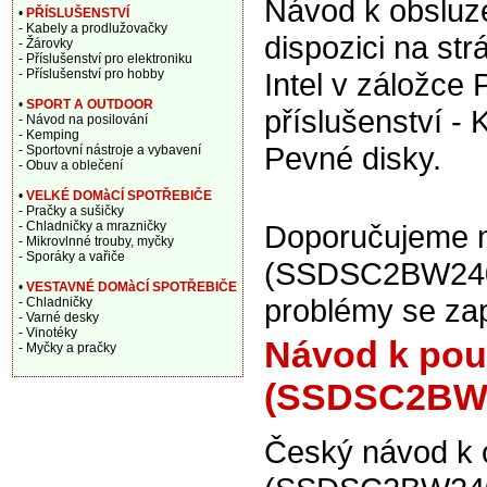
Návod k obsluze
•
PŘÍSLUŠENSTVÍ
- Kabely a prodlužovačky
dispozici na st
- Žárovky
- Příslušenství pro elektroniku
- Příslušenství pro hobby
Intel v záložce 
•
SPORT A OUTDOOR
příslušenství -
- Návod na posilování
- Kemping
Pevné disky.
- Sportovní nástroje a vybavení
- Obuv a oblečení
•
VELKÉ DOMàCÍ SPOTŘEBIČE
- Pračky a sušičky
- Chladničky a mrazničky
Doporučujeme na
- Mikrovlnné trouby, myčky
- Sporáky a vařiče
(SSDSC2BW240A4
•
VESTAVNÉ DOMàCÍ SPOTŘEBIČE
problémy se zap
- Chladničky
- Varné desky
- Vinotéky
Návod k použ
- Myčky a pračky
(SSDSC2BW
Český návod k 