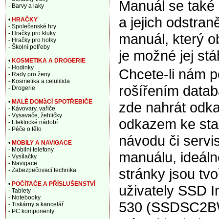
Manuál se také
- Barvy a laky
a jejich odstran
•
HRAČKY
- Společenské hry
- Hračky pro kluky
manuál, který o
- Hračky pro holky
- Školní potřeby
je možné jej stá
•
KOSMETIKA A DROGERIE
- Hodinky
Chcete-li nám 
- Rady pro ženy
- Kosmetika a celulitida
rošířením data
- Drogerie
•
MALÉ DOMàCÍ SPOTŘEBIČE
zde nahrát odka
- Kávovary, vařiče
- Vysavače, žehličky
odkazem ke sta
- Elektrické nádobí
- Péče o tělo
návodu či servi
•
MOBILY A NAVIGACE
- Mobilní telefony
manuálu, ideáln
- Vysílačky
- Navigace
stránky jsou tv
- Zabezpečovací technika
•
POČÍTAČE A PŘÍSLUŠENSTVÍ
uživately SSD I
- Tablety
- Notebooky
530 (SSDSC2B
- Tiskárny a kancelář
- PC komponenty