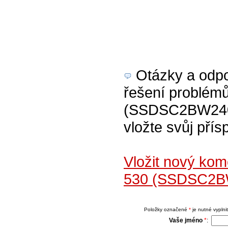
Otázky a odpov
řešení problém
(SSDSC2BW240A4
vložte svůj přís
Vložit nový ko
530 (SSDSC2B
Položky označené
*
je nutné vyplnit
Vaše jméno
*
: