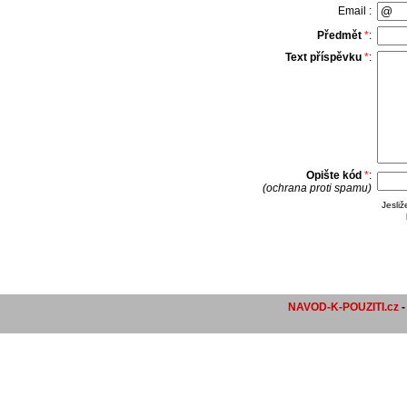
Email :
Předmět
*
:
Text příspěvku
*
:
Opište kód
*
:
(ochrana proti spamu)
Jesli
NAVOD-K-POUZITI.cz
-