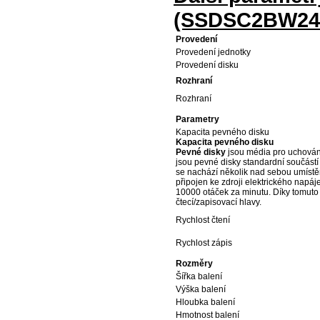
(SSDSC2BW24
Provedení
Provedení jednotky
Provedení disku
Rozhraní
Rozhraní
Parametry
Kapacita pevného disku
Kapacita pevného disku
Pevné disky
jsou média pro uchování
jsou pevné disky standardní součást
se nachází několik nad sebou umístěný
připojen ke zdroji elektrického napáj
10000 otáček za minutu. Díky tomuto o
čtecí/zapisovací hlavy.
Rychlost čtení
Rychlost zápis
Rozměry
Šířka balení
Výška balení
Hloubka balení
Hmotnost balení