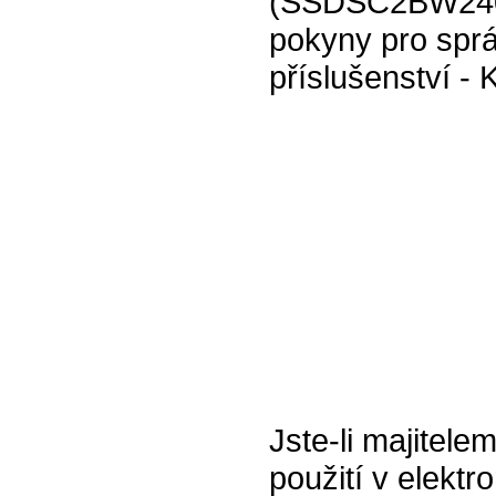
(SSDSC2BW240A
pokyny pro sprá
příslušenství -
Jste-li majitele
použití v elektr