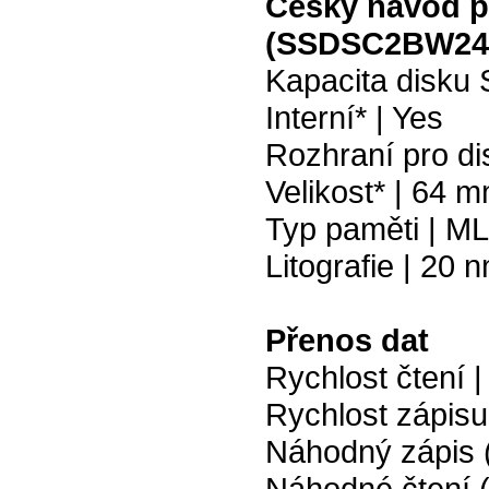
Český návod p
(SSDSC2BW24
Kapacita disku
Interní* | Yes
Rozhraní pro dis
Velikost* | 64 m
Typ paměti | M
Litografie | 20 
Přenos dat
Rychlost čtení 
Rychlost zápisu
Náhodný zápis 
Náhodné čtení 