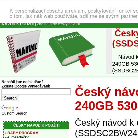
K personalizaci obsahu a reklam, poskytování funkcí s
o tom, jak náš web používáte, sdílíme se svými partner
NÁVOD K POUŽITÍ
| Zde najdete český návod!
Český
(SSD
Návod k o
240GB 53
(SSDSC2BW
Nenašli jste co hledáte?
Zkuste Google vyhledávání!
Český návo
240GB 53
Custom Search
Český návod k 
ČESKÝ NÁVOD K POUŽITÍ
(SSDSC2BW240A
•
BABY PROGRAM
- Autosedačky