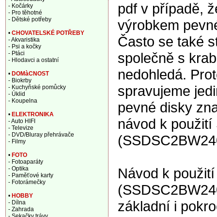
pdf v případě, 
- Kočárky
- Pro těhotné
- Dětské potřeby
výrobkem pevné 
•
CHOVATELSKÉ POTŘEBY
Často se také s
- Akvaristika
- Psi a kočky
společně s krabi
- Ptáci
- Hlodavci a ostatní
nedohledá. Proto
•
DOMàCNOST
- Biokrby
spravujeme jedi
- Kuchyňské pomůcky
- Úklid
- Koupelna
pevné disky zna
•
ELEKTRONIKA
návod k použití
- Auto HIFI
- Televize
- DVD/Bluray přehrávače
(SSDSC2BW240A
- Filmy
•
FOTO
- Fotoaparáty
Návod k použití
- Optika
- Paměťové karty
- Fotorámečky
(SSDSC2BW240A
•
HOBBY
základní i pokro
- Dílna
- Zahrada
- Sekačky trávy