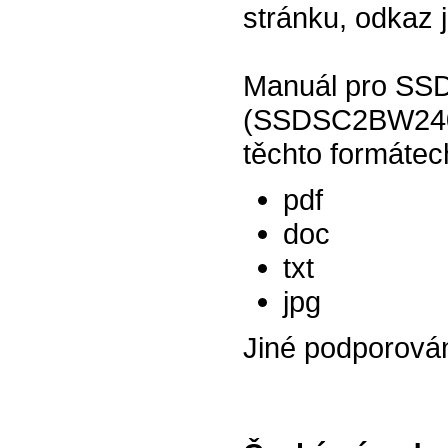
stránku, odkaz 
Manuál pro SSD
(SSDSC2BW240A
těchto formátec
pdf
doc
txt
jpg
Jiné podporová