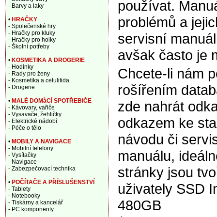
používat. Manuá
- Barvy a laky
problémů a jeji
•
HRAČKY
- Společenské hry
- Hračky pro kluky
servisní manuál,
- Hračky pro holky
- Školní potřeby
avšak často je m
•
KOSMETIKA A DROGERIE
- Hodinky
Chcete-li nám 
- Rady pro ženy
- Kosmetika a celulitida
rošířením data
- Drogerie
•
MALÉ DOMàCÍ SPOTŘEBIČE
zde nahrát odka
- Kávovary, vařiče
- Vysavače, žehličky
odkazem ke sta
- Elektrické nádobí
- Péče o tělo
návodu či servi
•
MOBILY A NAVIGACE
- Mobilní telefony
manuálu, ideáln
- Vysílačky
- Navigace
stránky jsou tv
- Zabezpečovací technika
•
POČÍTAČE A PŘÍSLUŠENSTVÍ
uživately SSD 
- Tablety
- Notebooky
480GB
- Tiskárny a kancelář
- PC komponenty