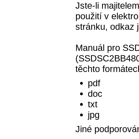
Jste-li majitele
použití v elektr
stránku, odkaz 
Manuál pro SSD
(SSDSC2BB480G4
těchto formátec
pdf
doc
txt
jpg
Jiné podporová