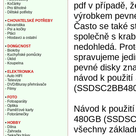
pdf v případě, 
- Kočárky
- Pro těhotné
- Dětské potřeby
výrobkem pevné 
•
CHOVATELSKÉ POTŘEBY
Často se také s
- Akvaristika
- Psi a kočky
společně s krabi
- Ptáci
- Hlodavci a ostatní
nedohledá. Proto
•
DOMàCNOST
- Biokrby
spravujeme jedi
- Kuchyňské pomůcky
- Úklid
- Koupelna
pevné disky zna
•
ELEKTRONIKA
návod k použit
- Auto HIFI
- Televize
- DVD/Bluray přehrávače
(SSDSC2BB480G
- Filmy
•
FOTO
- Fotoaparáty
Návod k použití
- Optika
- Paměťové karty
- Fotorámečky
480GB (SSDSC2
•
HOBBY
všechny základn
- Dílna
- Zahrada
- Sekačky trávy