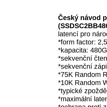
Český návod p
(SSDSC2BB48
latencí pro nár
*form factor: 2,
*kapacita: 480
*sekvenční čte
*sekvenční záp
*75K Random 
*10K Random W
*typické zpoždě
*maximální late
*ochrana proti 