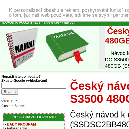
K personalizaci obsahu a reklam, poskytování funkcí s
o tom, jak náš web používáte, sdílíme se svými partner
NÁVOD K POUŽITÍ
| Zde najdete český návod!
Český
480G
Návod k o
DC S3500
480GB (SS
Nenašli jste co hledáte?
Zkuste Google vyhledávání!
Český návo
S3500 48
Custom Search
Český návod k 
ČESKÝ NÁVOD K POUŽITÍ
(SSDSC2BB480G
•
BABY PROGRAM
- Autosedačky