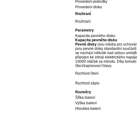
Provedení jednotky
Provedení disku
Rozhraní
Rozhraní
Parametry
Kapacita pevného disku
Kapacita pevného disku
Pevné disky
jsou média pro uchování
jsou pevné disky standardní součást
se nachází několik nad sebou umístěný
připojen ke zdroji elektrického napáj
10000 otáček za minutu. Díky tomuto o
čtecí/zapisovací hlavy.
Rychlost čtení
Rychlost zápis
Rozměry
Šířka balení
Výška balení
Hloubka balení