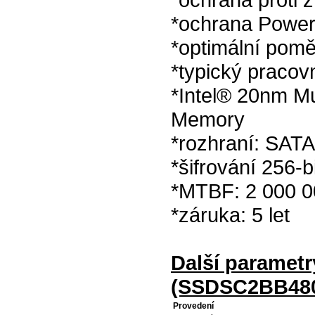
*ochrana Power
*optimální pom
*typický praco
*Intel® 20nm Mu
Memory
*rozhraní: SAT
*šifrování 256-b
*MTBF: 2 000 0
*záruka: 5 let
Další paramet
(SSDSC2BB48
Provedení