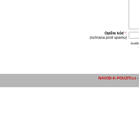
Opište kód
*
:
(ochrana proti spamu)
Jesli
NAVOD-K-POUZITI.cz
-