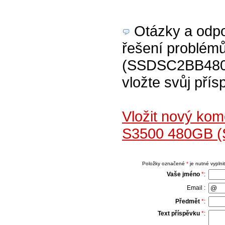
Otázky a odpov
řešení problém
(SSDSC2BB480G4
vložte svůj přís
Vložit nový ko
S3500 480GB 
Položky označené
*
je nutné vyplnit
Vaše jméno
*
:
Email :
Předmět
*
:
Text příspěvku
*
: