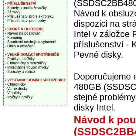
(SSDSC2BB480
•
PŘÍSLUŠENSTVÍ
- Kabely a prodlužovačky
Návod k obsluze
- Žárovky
- Příslušenství pro elektroniku
- Příslušenství pro hobby
dispozici na st
•
SPORT A OUTDOOR
Intel v záložce 
- Návod na posilování
- Kemping
příslušenství -
- Sportovní nástroje a vybavení
- Obuv a oblečení
Pevné disky.
•
VELKÉ DOMàCÍ SPOTŘEBIČE
- Pračky a sušičky
- Chladničky a mrazničky
- Mikrovlnné trouby, myčky
- Sporáky a vařiče
Doporučujeme n
•
VESTAVNÉ DOMàCÍ SPOTŘEBIČE
480GB (SSDSC2
- Chladničky
- Varné desky
- Vinotéky
stejné problém
- Myčky a pračky
disky Intel.
Návod k pou
(SSDSC2BB