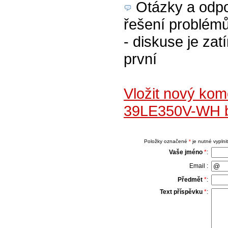
Otázky a odpov
řešení problém
- diskuse je zat
první
Vložit nový kom
39LE350V-WH b
Položky označené
*
je nutné vyplnit
Vaše jméno
*
:
Email :
Předmět
*
:
Text příspěvku
*
: