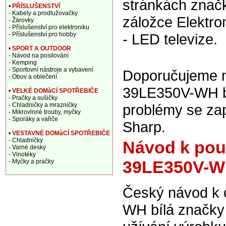
stránkách znač
•
PŘÍSLUŠENSTVÍ
- Kabely a prodlužovačky
záložce Elektron
- Žárovky
- Příslušenství pro elektroniku
- Příslušenství pro hobby
- LED televize.
•
SPORT A OUTDOOR
- Návod na posilování
- Kemping
- Sportovní nástroje a vybavení
Doporučujeme na
- Obuv a oblečení
39LE350V-WH bíl
•
VELKÉ DOMàCÍ SPOTŘEBIČE
- Pračky a sušičky
- Chladničky a mrazničky
problémy se za
- Mikrovlnné trouby, myčky
- Sporáky a vařiče
Sharp.
•
VESTAVNÉ DOMàCÍ SPOTŘEBIČE
- Chladničky
Návod k použ
- Varné desky
- Vinotéky
39LE350V-WH
- Myčky a pračky
Český návod k 
WH bílá značky