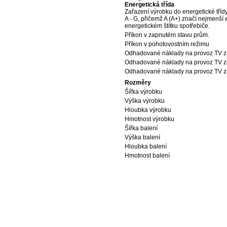
Energetická třída
Zařazení výrobku do energetické tříd
A - G, přičemž A (A+) značí nejmenší
energetickém štítku spotřebiče.
Příkon v zapnutém stavu prům.
Příkon v pohotovostním režimu
Odhadované náklady na provoz TV z
Odhadované náklady na provoz TV za
Odhadované náklady na provoz TV za
Rozměry
Šířka výrobku
Výška výrobku
Hloubka výrobku
Hmotnost výrobku
Šířka balení
Výška balení
Hloubka balení
Hmotnost balení