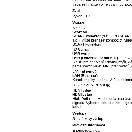
monitor, může zkreslovat barvy ( čern
třeba se hnát za co nejvyšší hodnoto
Zvuk
Výkon L+R
Vstupy
Scart AV
Scart AV
SCART konektor
(též EURO SCART, EU
atd.). Může přenášet kompozitní vide
SCART konektorů.
USB vstup
USB vstup
USB (Universal Serial Bus)
je unive
Slouží pro připojení tiskárny, myši, k
paměťových karet, MP3 přehrávačů, e
LAN (Ethernet)
LAN (Ethernet)
Konektor, díky kterému Vaše multimediá
D-Sub / VGA (PC vstup)
HDMI vstup
HDMI vstup
High-Definition Multi-media Interfa
signálu. Výhodou tohoto rozhraní je 
kabel.
Výstupy
Sluchátkový výstup
Provozní informace
Energetická třída