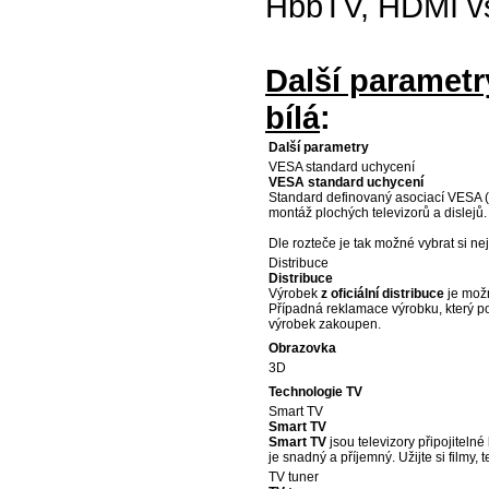
HbbTV, HDMI vst
Další paramet
bílá
:
Další parametry
VESA standard uchycení
VESA standard uchycení
Standard definovaný asociací VESA (
montáž plochých televizorů a dislejů.
Dle rozteče je tak možné vybrat si ne
Distribuce
Distribuce
Výrobek
z oficiální distribuce
je možn
Případná reklamace výrobku, který p
výrobek zakoupen.
Obrazovka
3D
Technologie TV
Smart TV
Smart TV
Smart TV
jsou televizory připojiteln
je snadný a příjemný. Užijte si filmy,
TV tuner