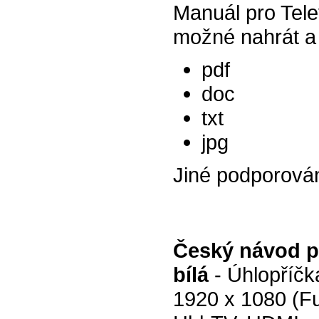
Manuál pro Tel
možné nahrát a 
pdf
doc
txt
jpg
Jiné podporová
Český návod p
bílá
- Úhlopříč
1920 x 1080 (Fu