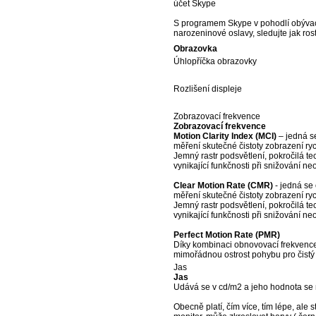
účet Skype
S programem Skype v pohodlí obývac
narozeninové oslavy, sledujte jak r
Obrazovka
Úhlopříčka obrazovky
Rozlišení displeje
Zobrazovací frekvence
Zobrazovací frekvence
Motion Clarity Index (MCI)
– jedná s
měření skutečné čistoty zobrazení ryc
Jemný rastr podsvětlení, pokročilá t
vynikající funkčnosti při snižování 
Clear Motion Rate (CMR)
- jedná se
měření skutečné čistoty zobrazení ryc
Jemný rastr podsvětlení, pokročilá t
vynikající funkčnosti při snižování 
Perfect Motion Rate (PMR)
Díky kombinaci obnovovací frekvence
mimořádnou ostrost pohybu pro čistý
Jas
Jas
Udává se v cd/m2 a jeho hodnota se me
Obecně platí, čím více, tím lépe, ale 