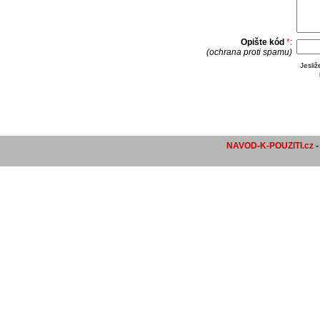
Opište kód
*
:
(ochrana proti spamu)
Jesli
NAVOD-K-POUZITI.cz
-