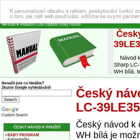
K personalizaci obsahu a reklam, poskytování funkcí s
o tom, jak náš web používáte, sdílíme se svými partner
NÁVOD K POUŽITÍ
| Zde najdete český návod!
Český
39LE3
Návod k o
Sharp LC-
WH bílá, t
Nenašli jste co hledáte?
Zkuste Google vyhledávání!
Český návo
LC-39LE35
Custom Search
Český návod k 
ČESKÝ NÁVOD K POUŽITÍ
WH bílá je možn
•
BABY PROGRAM
- Autosedačky