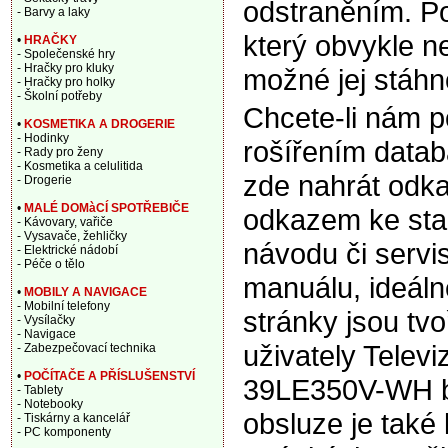
odstraněním. Po
- Barvy a laky
který obvykle ne
•
HRAČKY
- Společenské hry
- Hračky pro kluky
možné jej stáhn
- Hračky pro holky
- Školní potřeby
Chcete-li nám 
•
KOSMETIKA A DROGERIE
- Hodinky
rošířením data
- Rady pro ženy
- Kosmetika a celulitida
zde nahrát odka
- Drogerie
•
MALÉ DOMàCÍ SPOTŘEBIČE
odkazem ke sta
- Kávovary, vařiče
- Vysavače, žehličky
návodu či servi
- Elektrické nádobí
- Péče o tělo
manuálu, ideáln
•
MOBILY A NAVIGACE
- Mobilní telefony
stránky jsou tv
- Vysílačky
- Navigace
uživately Telev
- Zabezpečovací technika
•
POČÍTAČE A PŘÍSLUŠENSTVÍ
39LE350V-WH b
- Tablety
- Notebooky
obsluze je také 
- Tiskárny a kancelář
- PC komponenty