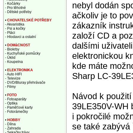
nebyl dodán spo
- Kočárky
- Pro těhotné
- Dětské potřeby
ačkoliv je to po
•
CHOVATELSKÉ POTŘEBY
zákazník instru
- Akvaristika
- Psi a kočky
založí CD a pozd
- Ptáci
- Hlodavci a ostatní
dalšími uživate
•
DOMàCNOST
- Biokrby
elektronickou k
- Kuchyňské pomůcky
- Úklid
- Koupelna
kde máte možnos
•
ELEKTRONIKA
Sharp LC-39LE3
- Auto HIFI
- Televize
- DVD/Bluray přehrávače
- Filmy
Návod k použití
•
FOTO
- Fotoaparáty
39LE350V-WH bí
- Optika
- Paměťové karty
- Fotorámečky
i pokročilé možn
•
HOBBY
se také zabývá 
- Dílna
- Zahrada
- Sekačky trávy