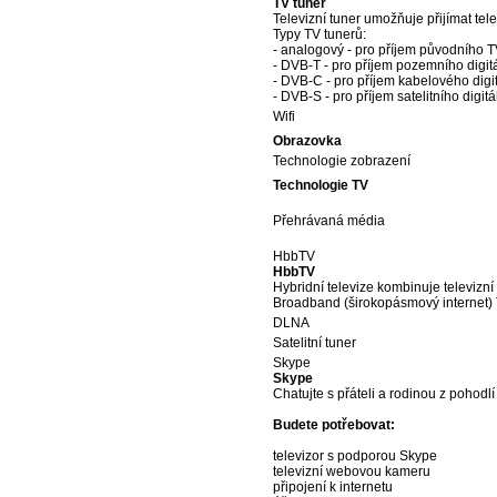
TV tuner
Televizní tuner umožňuje přijímat tele
Typy TV tunerů:
- analogový - pro příjem původního T
- DVB-T - pro příjem pozemního digit
- DVB-C - pro příjem kabelového digi
- DVB-S - pro příjem satelitního digitá
Wifi
Obrazovka
Technologie zobrazení
Technologie TV
Přehrávaná média
HbbTV
HbbTV
Hybridní televize kombinuje televizn
Broadband (širokopásmový internet) 
DLNA
Satelitní tuner
Skype
Skype
Chatujte s přáteli a rodinou z pohodl
Budete potřebovat:
televizor s podporou Skype
televizní webovou kameru
připojení k internetu