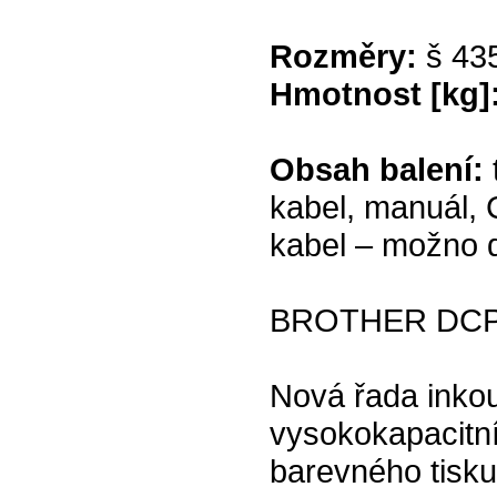
Rozměry:
š 43
Hmotnost [kg]
Obsah balení:
kabel, manuál, 
kabel – možno d
BROTHER DCP
Nová řada inko
vysokokapacitní
barevného tisku