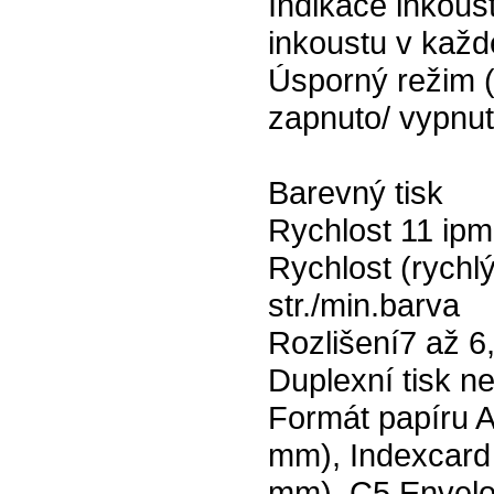
Indikace inkous
inkoustu v každ
Úsporný režim (
zapnuto/ vypnu
Barevný tisk
Rychlost 11 ip
Rychlost (rychl
str./min.barva
Rozlišení7 až 6
Duplexní tisk n
Formát papíru A
mm), Indexcard
mm), C5 Envelo