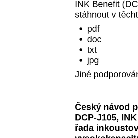
INK Benefit (D
stáhnout v těch
pdf
doc
txt
jpg
Jiné podporová
Český návod pr
DCP-J105, INK
řada inkoustov