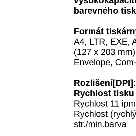
vysokokapacitn
barevného tisk
Formát tiskárn
A4, LTR, EXE, A
(127 x 203 mm)
Envelope, Com-
Rozlišení[DPI]
Rychlost tisku 
Rychlost 11 ip
Rychlost (rychl
str./min.barva