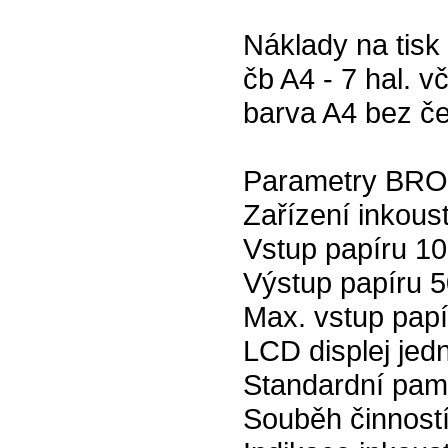
Náklady na tisk
čb A4 - 7 hal. 
barva A4 bez če
Parametry BR
Zařízení inkous
Vstup papíru 100
Výstup papíru 50
Max. vstup pap
LCD displej jed
Standardní pa
Souběh činnost