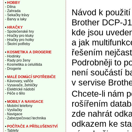
•
HOBBY
- Dílna
Návod k použití
- Zahrada
- Sekačky trávy
- Barvy a laky
Brother DCP-J1
•
HRAČKY
kde jsou uveden
- Společenské hry
- Hračky pro kluky
a jak multifunk
- Hračky pro holky
- Školní potřeby
řešením nejčast
•
KOSMETIKA A DROGERIE
- Hodinky
Podrobněji to p
- Rady pro ženy
- Kosmetika a celulitida
- Drogerie
není součástí b
•
MALÉ DOMàCÍ SPOTŘEBIČE
v servise Brothe
- Kávovary, vařiče
- Vysavače, žehličky
- Elektrické nádobí
Chcete-li nám 
- Péče o tělo
rošířením data
•
MOBILY A NAVIGACE
- Mobilní telefony
- Vysílačky
zde nahrát odka
- Navigace
- Zabezpečovací technika
odkazem ke sta
•
POČÍTAČE A PŘÍSLUŠENSTVÍ
- Tablety