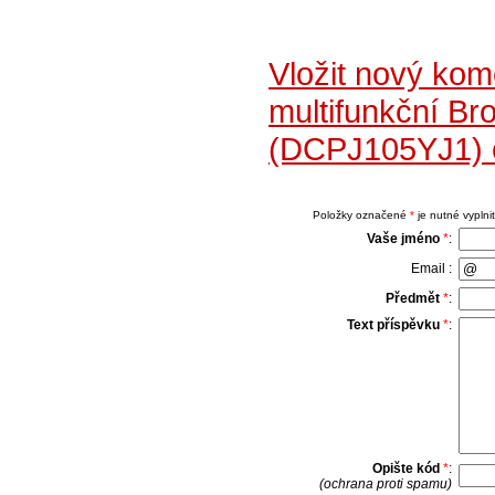
Vložit nový kom
multifunkční Br
(DCPJ105YJ1) 
Položky označené
*
je nutné vyplnit
Vaše jméno
*
:
Email :
Předmět
*
:
Text příspěvku
*
:
Opište kód
*
:
(ochrana proti spamu)