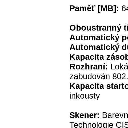
Paměť [MB]:
6
Oboustranný t
Automatický p
Automatický d
Kapacita zásob
Rozhraní:
Loká
zabudován 802.
Kapacita start
inkousty
Skener:
Barevn
Technologie CI