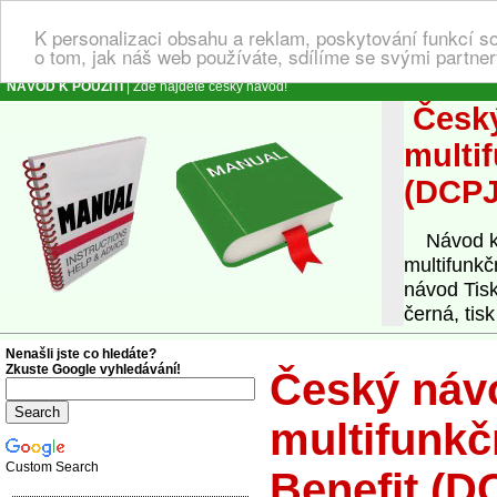
K personalizaci obsahu a reklam, poskytování funkcí s
o tom, jak náš web používáte, sdílíme se svými partner
NÁVOD K POUŽITÍ
| Zde najdete český návod!
Český
multi
(DCPJ
Návod k o
multifunk
návod Tis
černá, tisk
Nenašli jste co hledáte?
Zkuste Google vyhledávání!
Český návo
multifunkč
Custom Search
Benefit (D