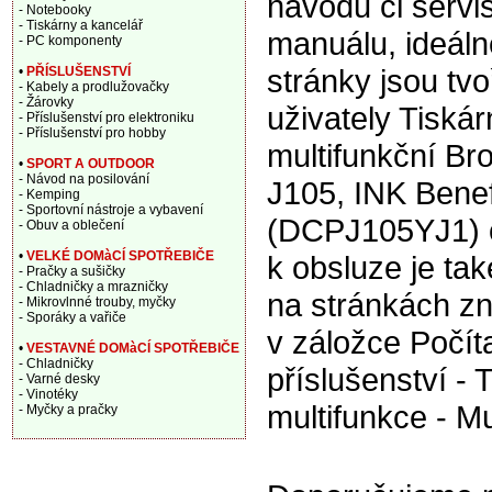
návodu či servi
- Notebooky
- Tiskárny a kancelář
manuálu, ideáln
- PC komponenty
stránky jsou tv
•
PŘÍSLUŠENSTVÍ
- Kabely a prodlužovačky
- Žárovky
uživately Tiská
- Příslušenství pro elektroniku
- Příslušenství pro hobby
multifunkční Br
•
SPORT A OUTDOOR
- Návod na posilování
J105, INK Benef
- Kemping
- Sportovní nástroje a vybavení
(DCPJ105YJ1) 
- Obuv a oblečení
•
VELKÉ DOMàCÍ SPOTŘEBIČE
k obsluze je tak
- Pračky a sušičky
- Chladničky a mrazničky
na stránkách z
- Mikrovlnné trouby, myčky
- Sporáky a vařiče
v záložce Počít
•
VESTAVNÉ DOMàCÍ SPOTŘEBIČE
- Chladničky
příslušenství - 
- Varné desky
- Vinotéky
multifunkce - Mu
- Myčky a pračky