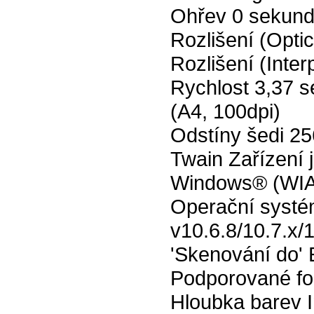
Ohřev 0 sekun
Rozlišení (Opti
Rozlišení (Inte
Rychlost 3,37 
(A4, 100dpi)
Odstíny šedi 25
Twain Zařízení 
Windows® (WIA 
Operační systé
v10.6.8/10.7.x/1
'Skenování do' 
Podporované fo
Hloubka barev In