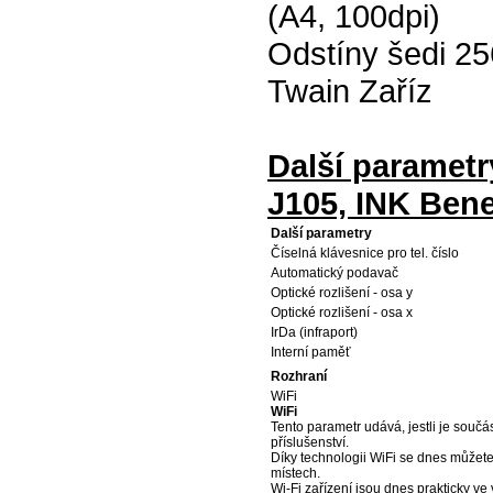
(A4, 100dpi)
Odstíny šedi 25
Twain Zaříz
Další parametr
J105, INK Bene
Další parametry
Číselná klávesnice pro tel. číslo
Automatický podavač
Optické rozlišení - osa y
Optické rozlišení - osa x
IrDa (infraport)
Interní paměť
Rozhraní
WiFi
WiFi
Tento parametr udává, jestli je součást
příslušenství.
Díky technologii WiFi se dnes můžete 
místech.
Wi-Fi zařízení jsou dnes prakticky ve