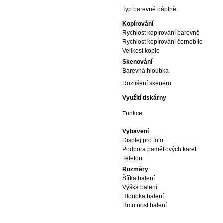
Typ barevné náplně
Kopírování
Rychlost kopírování barevně
Rychlost kopírování černobíle
Velikost kopie
Skenování
Barevná hloubka
Rozlišení skeneru
Využití tiskárny
Funkce
Vybavení
Displej pro foto
Podpora paměťových karet
Telefon
Rozměry
Šířka balení
Výška balení
Hloubka balení
Hmotnost balení