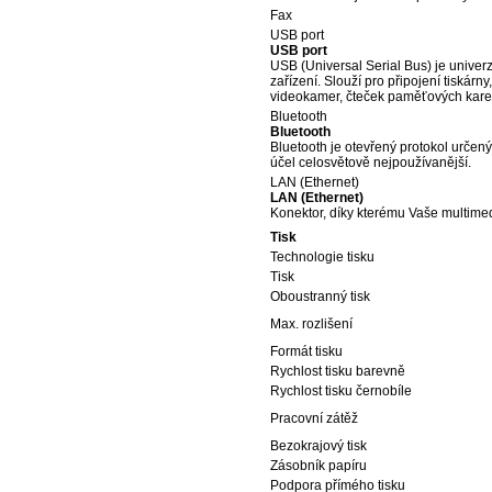
Fax
USB port
USB port
USB (Universal Serial Bus) je univerz
zařízení. Slouží pro připojení tiskárny
videokamer, čteček paměťových karet
Bluetooth
Bluetooth
Bluetooth je otevřený protokol určen
účel celosvětově nejpoužívanější.
LAN (Ethernet)
LAN (Ethernet)
Konektor, díky kterému Vaše multimediá
Tisk
Technologie tisku
Tisk
Oboustranný tisk
Max. rozlišení
Formát tisku
Rychlost tisku barevně
Rychlost tisku černobíle
Pracovní zátěž
Bezokrajový tisk
Zásobník papíru
Podpora přímého tisku