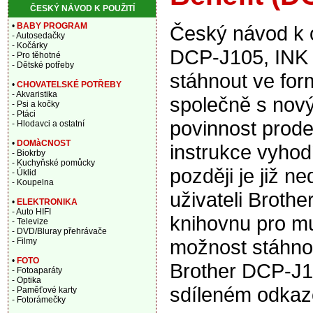
ČESKÝ NÁVOD K POUŽITÍ
•
BABY PROGRAM
Český návod k o
- Autosedačky
- Kočárky
DCP-J105, INK 
- Pro těhotné
- Dětské potřeby
stáhnout ve for
•
CHOVATELSKÉ POTŘEBY
- Akvaristika
společně s nový
- Psi a kočky
- Ptáci
povinnost prode
- Hlodavci a ostatní
•
DOMàCNOST
instrukce vyhod
- Biokrby
- Kuchyňské pomůcky
později je již n
- Úklid
- Koupelna
uživateli Broth
•
ELEKTRONIKA
- Auto HIFI
knihovnu pro mu
- Televize
- DVD/Bluray přehrávače
možnost stáhnou
- Filmy
•
FOTO
Brother DCP-J1
- Fotoaparáty
- Optika
sdíleném odkaz
- Paměťové karty
- Fotorámečky