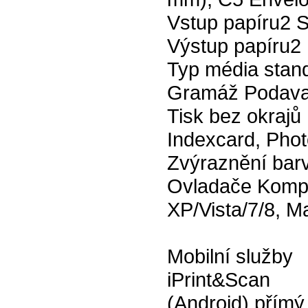
Vstup papíru2 S
Výstup papíru2 
Typ média stand
Gramáž Podava
Tisk bez okrajů
Indexcard, Pho
Zvýraznění bar
Ovladače Kompa
XP/Vista/7/8, M
Mobilní služby
iPrint&Scan
(Android) přímý