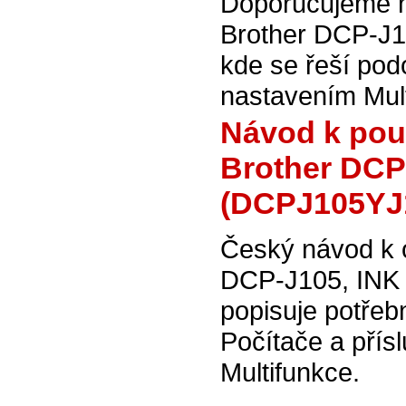
Doporučujeme na
Brother DCP-J1
kde se řeší pod
nastavením Mult
Návod k použ
Brother DCP-
(DCPJ105YJ1
Český návod k o
DCP-J105, INK 
popisuje potřeb
Počítače a přísl
Multifunkce.