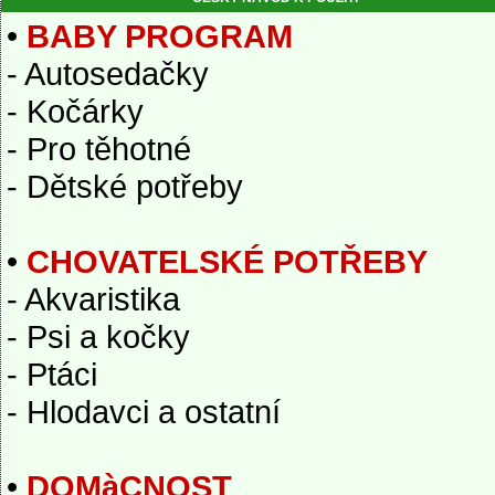
•
BABY PROGRAM
- Autosedačky
- Kočárky
- Pro těhotné
- Dětské potřeby
•
CHOVATELSKÉ POTŘEBY
- Akvaristika
- Psi a kočky
- Ptáci
- Hlodavci a ostatní
•
DOMàCNOST