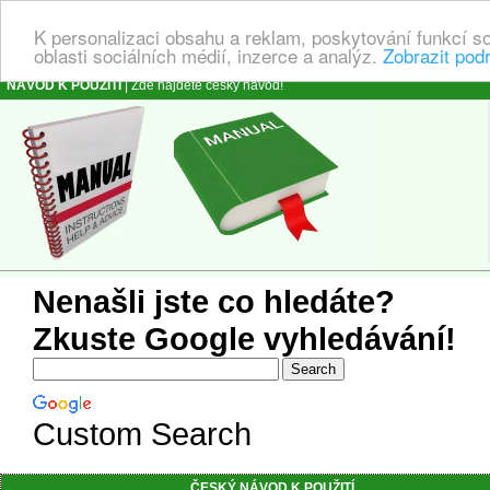
K personalizaci obsahu a reklam, poskytování funkcí s
oblasti sociálních médií, inzerce a analýz.
Zobrazit pod
NÁVOD K POUŽITÍ
| Zde najdete český návod!
Nenašli jste co hledáte?
Zkuste Google vyhledávání!
Custom Search
ČESKÝ NÁVOD K POUŽITÍ