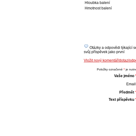
Hloubka balení
Hmotnost balení
Otázky a odpovědi týkající 
svůj příspěvek jako první
Vložit nový komentář/dotaz/o
Položky označené
*
je nutné
Vaše jméno
Email 
Předmět
Text příspěvku