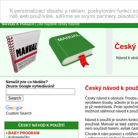
K personalizaci obsahu a reklam, poskytování funkcí s
náš web používáte, sdílíme se svými partnery působícím
NÁVOD K POUŽITÍ
| Zde najdete český návod!
Český 
Návod k obslu
Nenašli jste co hledáte?
Zkuste Google vyhledávání!
Český návod k použ
Český návod k obsluze Trouba 
výrobkem trouby, ačkoliv je to 
je již nedohledá. Proto společ
možnost stáhnout návod k pou
Custom Search
Návod k použití je souhrn funk
používat. Manuál se také zabývá
ČESKÝ NÁVOD K POUŽITÍ
není součástí balení, avšak čas
•
BABY PROGRAM
Chcete-li nám pomoci s rošířen
- Autosedačky