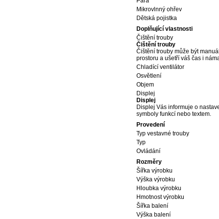
Pára
Mikrovlnný ohřev
Dětská pojistka
Doplňující vlastnosti
Čištění trouby
Čištění trouby
Čištění trouby může být manuáln
prostoru a ušetří váš čas i nám
Chladící ventilátor
Osvětlení
Objem
Displej
Displej
Displej Vás informuje o nastaven
symboly funkcí nebo textem.
Provedení
Typ vestavné trouby
Typ
Ovládání
Rozměry
Šířka výrobku
Výška výrobku
Hloubka výrobku
Hmotnost výrobku
Šířka balení
Výška balení