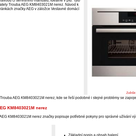
ávodu či servisního manuálu, ideálně v pfd. Tyto
živately Trouba AEG KM8403021M nerez. Návod k
 stránkách značky AEG v záložce Vestavné domácí
Zvětši
i Trouba AEG KM8403021M nerez, kde se řeší podobné i stejné problémy se zapoj
 AEG KM8403021M nerez
 AEG KM8403021M nerez značky popisuje potřebné pokyny pro správné užívání v
Základní popis a obsah balení