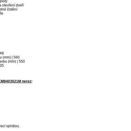
ploty
 otevření dveří
dné čistění
ře
448
bu (mm) | 560
avbu (mm) | 550
.35
 KM8403021M nerez
:
ací spirálou.