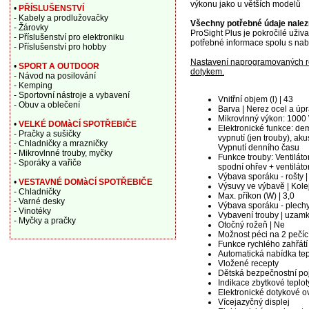
výkonu jako u větších modelů
•
PŘÍSLUŠENSTVÍ
- Kabely a prodlužovačky
Všechny potřebné údaje nalez
- Žárovky
ProSight Plus je pokročilé uživ
- Příslušenství pro elektroniku
potřebné informace spolu s nab
- Příslušenství pro hobby
Nastavení naprogramovaných re
•
SPORT A OUTDOOR
dotykem.
- Návod na posilování
- Kemping
- Sportovní nástroje a vybavení
Vnitřní objem (l) | 43
- Obuv a oblečení
Barva | Nerez ocel a úpr
Mikrovlnný výkon: 1000
•
VELKÉ DOMàCÍ SPOTŘEBIČE
Elektronické funkce: dem
- Pračky a sušičky
vypnutí (jen trouby), ak
- Chladničky a mrazničky
Vypnutí denního času
- Mikrovlnné trouby, myčky
Funkce trouby: Ventiláto
- Sporáky a vařiče
spodní ohřev + ventilátor,
Výbava sporáku - rošty 
•
VESTAVNÉ DOMàCÍ SPOTŘEBIČE
Výsuvy ve výbavě | Kolej
- Chladničky
Max. příkon (W) | 3,0
- Varné desky
Výbava sporáku - plechy
- Vinotéky
Vybavení trouby | uzamk
- Myčky a pračky
Otočný rožeň | Ne
Možnost péci na 2 pečíc
Funkce rychlého zahřátí
Automatická nabídka tep
Vložené recepty
Dětská bezpečnostní poj
Indikace zbytkové teplot
Elektronické dotykové o
Vícejazyčný displej