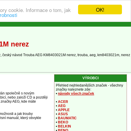
OK!
ory cookie. Informace o tom, jak
robnosti
1M nerez
z, český návod Trouba AEG KM8403021M nerez, trouba, aeg, km8403021m, nerez
VÝROBCI
Přehled nejhledanějších značek - všechny
značky naleznete zde:
dán společně s novým
•
návody všech značek
abicí, nebo založí CD a později
by značky AEG, kde máte
•
ACER
•
AEG
•
APPLE
ožnosti a jak trouby
•
ASUS
isní manuál, který obvykle
•
BAUMATIC
•
BEKO
•
BELKIN
•
BENQ