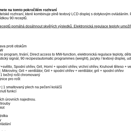
nete na tomto pokročilém rozhraní
atelské rozhraní, které kombinuje plně textový LCD displej s dotykovým ovládáním
ídkou 90 receptů.
ceptů pomáhá dosáhnout skvělých výsledků. Elektronická regulace teploty umožň
ava proti otiskům
 W
o program, trvání, Direct access to MW-function, elektronická regulace teploty, dě
ustický signál, 90 recipes/automatic programmes (weight), jazyky / textový displej, u
r+světlo, Spodní ohřev, Gril, Horní + spodní ohřev, vrchní ohřev, Kruhové těleso + ve
 Mikrovlny, Gril + ventilátor, Gril + spodní ohřev + ventilátor, gril + spodní ohřev
| 1 bežný rošt chromovaný
nice pro rošt
 | 1 smaltovaný plech na pečení koláčů
nutí funkcí
ích úrovních najednou.
 trouby
lot
istka
y
vládání