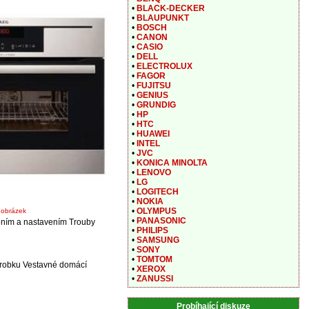
•
BLACK-DECKER
•
BLAUPUNKT
•
BOSCH
•
CANON
•
CASIO
•
DELL
•
ELECTROLUX
•
FAGOR
•
FUJITSU
•
GENIUS
•
GRUNDIG
•
HP
•
HTC
•
HUAWEI
•
INTEL
•
JVC
•
KONICA MINOLTA
•
LENOVO
•
LG
•
LOGITECH
•
NOKIA
•
OLYMPUS
t obrázek
•
PANASONIC
ením a nastavením Trouby
•
PHILIPS
•
SAMSUNG
•
SONY
•
TOMTOM
ýrobku Vestavné domácí
•
XEROX
•
ZANUSSI
Probíhající diskuze