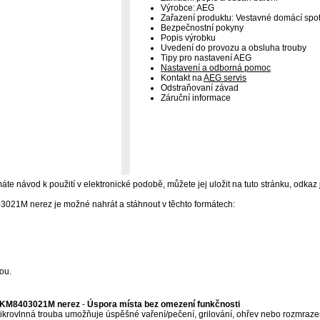
Výrobce: AEG
Zařazení produktu: Vestavné domácí spot
Bezpečnostní pokyny
Popis výrobku
Uvedení do provozu a obsluha trouby
Tipy pro nastavení AEG
Nastavení a odborná pomoc
Kontakt na
AEG servis
Odstraňovaní závad
Záruční informace
áte návod k použití v elektronické podobě, můžete jej uložit na tuto stránku, odkaz 
21M nerez je možné nahrát a stáhnout v těchto formátech:
ou.
 KM8403021M nerez
-
Úspora místa bez omezení funkčnosti
rovlnná trouba umožňuje úspěšné vaření/pečení, grilování, ohřev nebo rozmrazení