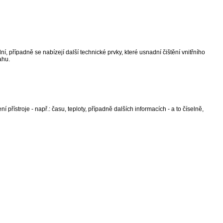
í, případně se nabízejí další technické prvky, které usnadní čištění vnitřního
ahu.
í přístroje - např.: času, teploty, případně dalších informacích - a to číselně,