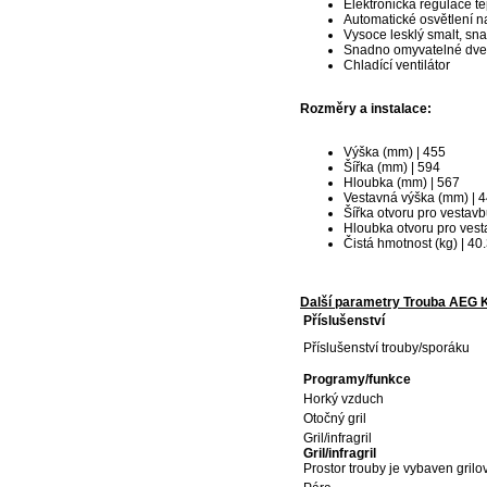
Elektronická regulace te
Automatické osvětlení na
Vysoce lesklý smalt, sna
Snadno omyvatelné dve
Chladící ventilátor
Rozměry a instalace:
Výška (mm) | 455
Šířka (mm) | 594
Hloubka (mm) | 567
Vestavná výška (mm) | 
Šířka otvoru pro vestav
Hloubka otvoru pro vest
Čistá hmotnost (kg) | 40
Další parametry Trouba AEG
Příslušenství
Příslušenství trouby/sporáku
Programy/funkce
Horký vzduch
Otočný gril
Gril/infragril
Gril/infragril
Prostor trouby je vybaven grilov