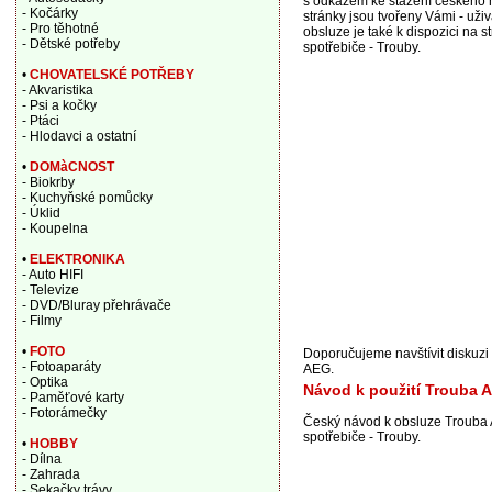
s odkazem ke stažení českého n
- Kočárky
stránky jsou tvořeny Vámi - u
- Pro těhotné
obsluze je také k dispozici na
- Dětské potřeby
spotřebiče - Trouby.
•
CHOVATELSKÉ POTŘEBY
- Akvaristika
- Psi a kočky
- Ptáci
- Hlodavci a ostatní
•
DOMàCNOST
- Biokrby
- Kuchyňské pomůcky
- Úklid
- Koupelna
•
ELEKTRONIKA
- Auto HIFI
- Televize
- DVD/Bluray přehrávače
- Filmy
•
FOTO
Doporučujeme navštívit diskuz
- Fotoaparáty
AEG.
- Optika
Návod k použití Trouba
- Paměťové karty
- Fotorámečky
Český návod k obsluze Trouba
spotřebiče - Trouby.
•
HOBBY
- Dílna
- Zahrada
- Sekačky trávy