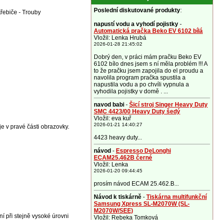
Poslední diskutované produkty
:
řebiče - Trouby
napustí vodu a vyhodí pojistky
-
Automatická pračka Beko EV 6102 bílá
Vložil: Lenka Hrubá
2026-01-28 21:45:02
Dobrý den, v práci mám pračku Beko EV
6102 bílo dnes jsem s ní měla problém !!! A
to že pračku jsem zapojila do el proudu a
navolila program pračka spustila a
napustila vodu a po chvíli vypnula a
vyhodila pojistky v domě . ...
navod babi
-
Šicí stroj Singer Heavy Duty
SMC 4423/00 Heavy Duty šedý
Vložil: eva kuř
2026-01-21 14:40:27
je v pravé části obrazovky.
4423 heavy duty...
návod
-
Espresso DeLonghi
ECAM25.462B černé
Vložil: Lenka
2026-01-20 09:44:45
prosím návod ECAM 25.462.B...
Návod k tiskárně
-
Tiskárna multifunkční
Samsung Xpress SL-M2070W (SL-
M2070W/SEE)
 při stejně vysoké úrovni
Vložil: Rebeka Tomková