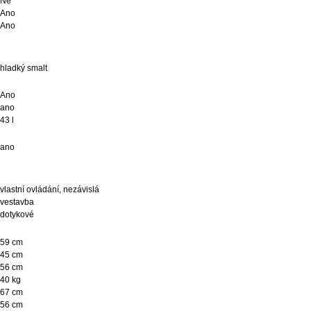
Ne
Ano
Ano
hladký smalt
Ano
ano
43 l
ano
vlastní ovládání, nezávislá
vestavba
dotykové
59 cm
45 cm
56 cm
40 kg
67 cm
56 cm