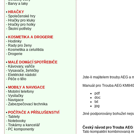
- Barvy a laky
•
HRAČKY
- Společenské hry
- Hračky pro kluky
- Hračky pro holky
- Školní potřeby
•
KOSMETIKA A DROGERIE
- Hodinky
- Rady pro ženy
- Kosmetika a celulitida
- Drogerie
•
MALÉ DOMàCÍ SPOTŘEBIČE
- Kávovary, vařiče
- Vysavače, žehličky
- Elektrické nádobí
Jste-li majitelem trouby AEG a m
- Péče o tělo
Manuál pro Trouba AEG KM84030
•
MOBILY A NAVIGACE
- Mobilní telefony
pdf
- Vysílačky
doc
- Navigace
txt
- Zabezpečovací technika
jpg
•
POČÍTAČE A PŘÍSLUŠENSTVÍ
Jiné podporovány bohužel nejs
- Tablety
- Notebooky
- Tiskárny a kancelář
Český návod pro Trouba AEG
- PC komponenty
Tato kompaktní kombinovaná mik