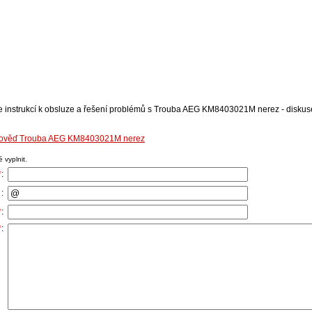
se instrukcí k obsluze a řešení problémů s Trouba AEG KM8403021M nerez - diskuse
dpověď Trouba AEG KM8403021M nerez
 vyplnit.
*
:
:
*
:
*
: