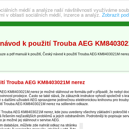
ociálních médií a analýze naší návštěvnosti využíváme soub
i v oblasti sociálních médií, inzerce a analýz.
Zobrazit pod
návod k použití Trouba AEG KM840302
ze a pdf manuál k použití, Český návod k použití Trouba AEG KM8403021M nere
ití Trouba AEG KM8403021M nerez
AEG KM8403021M nerez je možné stáhnout ve formátu pdf v případě, že nebyl do
povinnost prodejce. Často se také stává, že zákazník instrukce vyhodí společně s kr
ně s dalšími uživateli AEG spravujeme jedinečnou elektronickou knihovnu pro trou
žití Trouba AEG KM8403021M nerez na sdíleném odkaze.
cí Trouba AEG KM8403021M nerez, kde jsou uvedeny všechny základní i pokročilé m
 řešením nejčastějších problémů a jejich odstraněním. Podrobněji to popisuje serv
to je možné jej stáhnout v servise AEG.
ím databáze, můžete zde nahrát odkaz na stránku