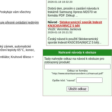
2026-01-18 18:32:20
Dobrý den, prosím o zaslání návodu k
. Poskytuje vám všechny
tiskárně Samsung Xpress M2070 ve
formátu PDF. Děkuji ...
Návod
-
Sklokeramický sporák Indesit
uje přesné ovládání jediným
KN3C65A(W)/CZ S bílý
Vložil: Veronika Janková
2026-01-16 20:21:52
Český návod k použití Sklokeramický
sporák Indesit KN3C65A(W)/CZ S bílý...
tský zámek, automatické
držení teploty 65°C, konec,
Nahrané návody k obsluze
ntilátor, Kruhové těleso +
Tady nahrejte odkaz na návod k obsluze pro
zobrazený produkt:
Odkaz ve formátu
"http://www.strankasnavodem.cz/manual.pdf"
Opište kód: "navod"