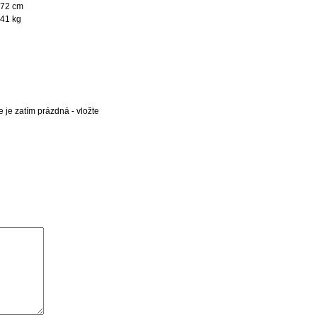
72 cm
41 kg
 je zatím prázdná - vložte