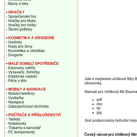
- Barvy a laky
•
HRAČKY
- Společenské hry
- Hračky pro kluky
- Hračky pro holky
- Školní potřeby
•
KOSMETIKA A DROGERIE
- Hodinky
- Rady pro ženy
- Kosmetika a celulitida
- Drogerie
•
MALÉ DOMàCÍ SPOTŘEBIČE
- Kávovary, vařiče
- Vysavače, žehličky
- Elektrické nádobí
Jste-li majitelem uhlíkové filtr
- Péče o tělo
obrazovky.
•
MOBILY A NAVIGACE
Manuál pro Uhlíkový filtr Bauma
- Mobilní telefony
- Vysílačky
pdf
- Navigace
doc
- Zabezpečovací technika
txt
jpg
•
POČÍTAČE A PŘÍSLUŠENSTVÍ
- Tablety
Jiné podporovány bohužel nejs
- Notebooky
- Tiskárny a kancelář
- PC komponenty
Český návod pro Uhlíkový fil