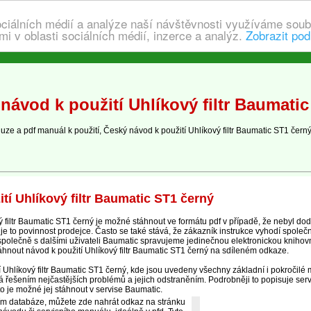
ociálních médií a analýze naší návštěvnosti využíváme soub
i v oblasti sociálních médií, inzerce a analýz.
Zobrazit pod
návod k použití Uhlíkový filtr Baumati
 a pdf manuál k použití, Český návod k použití Uhlíkový filtr Baumatic ST1 černý, č
tí Uhlíkový filtr Baumatic ST1 černý
 filtr Baumatic ST1 černý je možné stáhnout ve formátu pdf v případě, že nebyl d
v je to povinnost prodejce. Často se také stává, že zákazník instrukce vyhodí společ
 společně s dalšími uživateli Baumatic spravujeme jedinečnou elektronickou knihovn
hnout návod k použití Uhlíkový filtr Baumatic ST1 černý na sdíleném odkaze.
 Uhlíkový filtr Baumatic ST1 černý, kde jsou uvedeny všechny základní i pokročilé mo
 řešením nejčastějších problémů a jejich odstraněním. Podrobněji to popisuje serv
to je možné jej stáhnout v servise Baumatic.
ím databáze, můžete zde nahrát odkaz na stránku