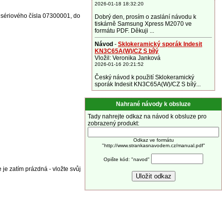
2026-01-18 18:32:20
 sériového čísla 07300001, do
Dobrý den, prosím o zaslání návodu k
tiskárně Samsung Xpress M2070 ve
formátu PDF. Děkuji ...
Návod
-
Sklokeramický sporák Indesit
KN3C65A(W)/CZ S bílý
Vložil: Veronika Janková
2026-01-16 20:21:52
Český návod k použití Sklokeramický
sporák Indesit KN3C65A(W)/CZ S bílý...
Nahrané návody k obsluze
Tady nahrejte odkaz na návod k obsluze pro
zobrazený produkt:
Odkaz ve formátu
"http://www.strankasnavodem.cz/manual.pdf"
Opište kód: "navod"
 je zatím prázdná - vložte svůj