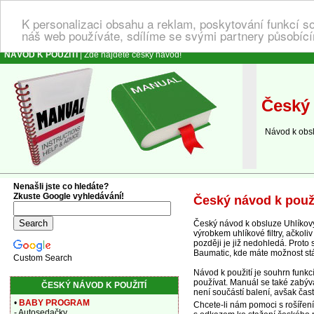
K personalizaci obsahu a reklam, poskytování funkcí s
náš web používáte, sdílíme se svými partnery působícím
NÁVOD K POUŽITÍ
| Zde najdete český návod!
Český 
Návod k obsluze
Nenašli jste co hledáte?
Zkuste Google vyhledávání!
Český návod k použi
Český návod k obsluze Uhlíkový
výrobkem uhlíkové filtry, ačkoli
později je již nedohledá. Proto
Baumatic, kde máte možnost stá
Custom Search
Návod k použití je souhrn funkcí
používat. Manuál se také zabývá
ČESKÝ NÁVOD K POUŽITÍ
není součástí balení, avšak čas
•
BABY PROGRAM
Chcete-li nám pomoci s rošířen
- Autosedačky