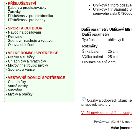
•
PŘÍSLUŠENSTVÍ
Uhlíkový filtr pro odsav
- Kabely a prodlužovačky
Uhlíkový filtr Baumatic
- Žárovky
sériového čísla 073000
- Příslušenství pro elektroniku
- Příslušenství pro hobby
•
SPORT A OUTDOOR
Další parametry Uhlíkový filt
- Návod na posilování
Další parametry
- Kemping
Typ filtru
uhlíkový filtr
- Sportovní nástroje a vybavení
- Obuv a oblečení
Rozměry
Šířka balení
25 cm
•
VELKÉ DOMàCÍ SPOTŘEBIČE
Výška balení
25 cm
- Pračky a sušičky
- Chladničky a mrazničky
Hloubka balení
2 cm
- Mikrovlnné trouby, myčky
- Sporáky a vařiče
•
VESTAVNÉ DOMàCÍ SPOTŘEBIČE
- Chladničky
- Varné desky
- Vinotéky
- Myčky a pračky
Otázky a odpovědi týkající se
příspěvek jako první
Vložit nový komentář/dotaz/odp
Položky označené
*
je nutné
Vaše jméno