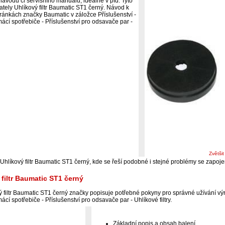
ávodu či servisního manuálu, ideálně v pfd. Tyto
ately Uhlíkový filtr Baumatic ST1 černý. Návod k
stránkách značky Baumatic v záložce Příslušenství -
ácí spotřebiče - Příslušenství pro odsavače par -
Zvětši
 Uhlíkový filtr Baumatic ST1 černý, kde se řeší podobné i stejné problémy se zapo
 filtr Baumatic ST1 černý
 filtr Baumatic ST1 černý značky popisuje potřebné pokyny pro správné užívání výr
cí spotřebiče - Příslušenství pro odsavače par - Uhlíkové filtry.
Základní popis a obsah balení