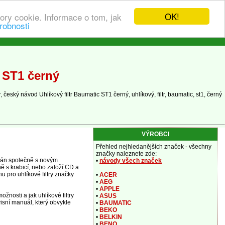
OK!
ory cookie. Informace o tom, jak
robnosti
c ST1 černý
eský návod Uhlíkový filtr Baumatic ST1 černý, uhlíkový, filtr, baumatic, st1, černý
VÝROBCI
Přehled nejhledanějších značek - všechny
značky naleznete zde:
odán společně s novým
•
návody všech značek
ně s krabicí, nebo založí CD a
u pro uhlíkové filtry značky
•
ACER
•
AEG
•
APPLE
žnosti a jak uhlíkové filtry
•
ASUS
isní manuál, který obvykle
•
BAUMATIC
•
BEKO
•
BELKIN
•
BENQ