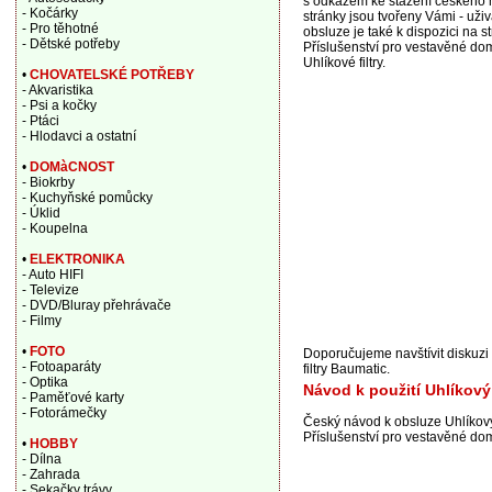
s odkazem ke stažení českého n
- Kočárky
stránky jsou tvořeny Vámi - uživ
- Pro těhotné
obsluze je také k dispozici na 
- Dětské potřeby
Příslušenství pro vestavěné dom
Uhlíkové filtry.
•
CHOVATELSKÉ POTŘEBY
- Akvaristika
- Psi a kočky
- Ptáci
- Hlodavci a ostatní
•
DOMàCNOST
- Biokrby
- Kuchyňské pomůcky
- Úklid
- Koupelna
•
ELEKTRONIKA
- Auto HIFI
- Televize
- DVD/Bluray přehrávače
- Filmy
•
FOTO
Doporučujeme navštívit diskuzi
- Fotoaparáty
filtry Baumatic.
- Optika
Návod k použití Uhlíkový
- Paměťové karty
- Fotorámečky
Český návod k obsluze Uhlíkový
Příslušenství pro vestavěné domá
•
HOBBY
- Dílna
- Zahrada
- Sekačky trávy