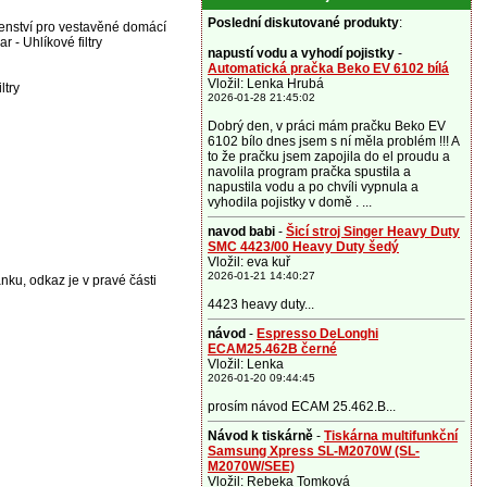
Poslední diskutované produkty
:
ušenství pro vestavěné domácí
r - Uhlíkové filtry
napustí vodu a vyhodí pojistky
-
Automatická pračka Beko EV 6102 bílá
Vložil: Lenka Hrubá
ltry
2026-01-28 21:45:02
Dobrý den, v práci mám pračku Beko EV
6102 bílo dnes jsem s ní měla problém !!! A
to že pračku jsem zapojila do el proudu a
navolila program pračka spustila a
napustila vodu a po chvíli vypnula a
vyhodila pojistky v domě . ...
navod babi
-
Šicí stroj Singer Heavy Duty
SMC 4423/00 Heavy Duty šedý
Vložil: eva kuř
2026-01-21 14:40:27
ánku, odkaz je v pravé části
4423 heavy duty...
návod
-
Espresso DeLonghi
ECAM25.462B černé
Vložil: Lenka
2026-01-20 09:44:45
prosím návod ECAM 25.462.B...
Návod k tiskárně
-
Tiskárna multifunkční
Samsung Xpress SL-M2070W (SL-
M2070W/SEE)
Vložil: Rebeka Tomková