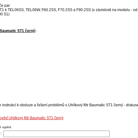
ače par
 ST1 k TEL06SS, TEL06W, F60.2SS, F70.2SS a F90.2SS (v závislosti na modelu - od
00 S1)
r Baumatic ST1 černý
:
 instrukcí k obsluze a řešení problémů s Uhlíkový filtr Baumatic ST1 černý - diskuse
ověď Uhlíkový filtr Baumatic ST1 černý
 vyplnit.
*
: