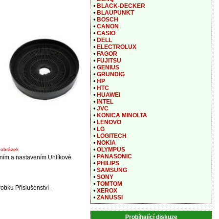
•
BLACK-DECKER
•
BLAUPUNKT
•
BOSCH
•
CANON
•
CASIO
•
DELL
•
ELECTROLUX
•
FAGOR
•
FUJITSU
•
GENIUS
•
GRUNDIG
•
HP
•
HTC
•
HUAWEI
•
INTEL
•
JVC
•
KONICA MINOLTA
•
LENOVO
•
LG
•
LOGITECH
•
NOKIA
•
OLYMPUS
t obrázek
•
PANASONIC
jením a nastavením Uhlíkové
•
PHILIPS
•
SAMSUNG
•
SONY
•
TOMTOM
obku Příslušenství -
•
XEROX
•
ZANUSSI
Probíhající diskuze