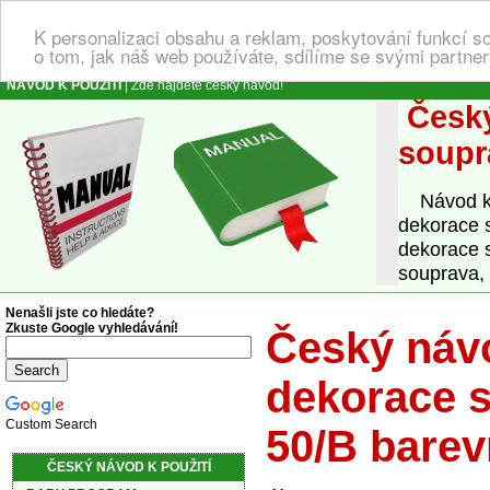
K personalizaci obsahu a reklam, poskytování funkcí s
o tom, jak náš web používáte, sdílíme se svými partner
NÁVOD K POUŽITÍ
| Zde najdete český návod!
Český
soupr
Návod k o
dekorace 
dekorace 
souprava,
Nenašli jste co hledáte?
Zkuste Google vyhledávání!
Český návo
dekorace s
Custom Search
50/B bare
ČESKÝ NÁVOD K POUŽITÍ