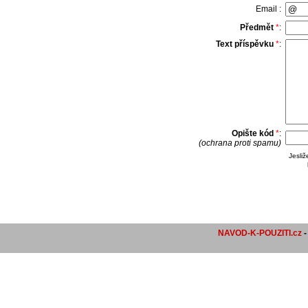
Email :
Předmět
*
:
Text příspěvku
*
:
Opište kód
*
:
(ochrana proti spamu)
Jesli
NAVOD-K-POUZITI.cz
-