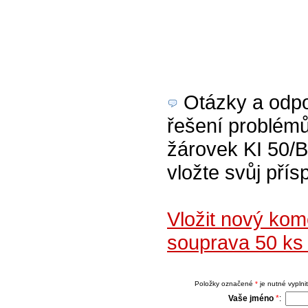
Otázky a odpov
řešení problém
žárovek KI 50/B
vložte svůj přís
Vložit nový ko
souprava 50 ks
Položky označené
*
je nutné vyplnit
Vaše jméno
*
: