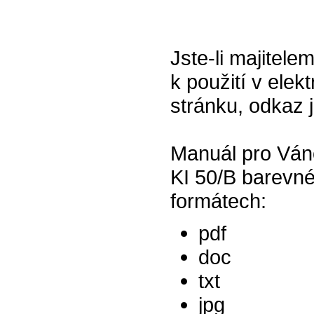
Jste-li majitel
k použití v elek
stránku, odkaz 
Manuál pro Ván
KI 50/B barevné
formátech:
pdf
doc
txt
jpg