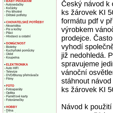
•
BABY PROGRAM
Český návod k 
- Autosedačky
- Kočárky
ks žárovek KI 5
- Pro těhotné
- Dětské potřeby
formátu pdf v p
•
CHOVATELSKÉ POTŘEBY
- Akvaristika
výrobkem vánočn
- Psi a kočky
- Ptáci
prodejce. Často
- Hlodavci a ostatní
•
DOMàCNOST
vyhodí společně
- Biokrby
- Kuchyňské pomůcky
již nedohledá. P
- Úklid
- Koupelna
spravujeme jedi
•
ELEKTRONIKA
- Auto HIFI
vánoční osvětle
- Televize
- DVD/Bluray přehrávače
stáhnout návod 
- Filmy
•
FOTO
ks žárovek KI 
- Fotoaparáty
- Optika
- Paměťové karty
- Fotorámečky
Návod k použití
•
HOBBY
- Dílna