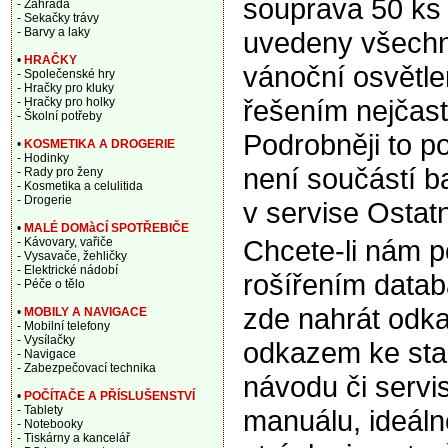
souprava 50 ks 
- Zahrada
- Sekačky trávy
- Barvy a laky
uvedeny všechny
•
HRAČKY
vánoční osvětle
- Společenské hry
- Hračky pro kluky
řešením nejčast
- Hračky pro holky
- Školní potřeby
Podrobněji to p
•
KOSMETIKA A DROGERIE
- Hodinky
není součástí b
- Rady pro ženy
- Kosmetika a celulitida
- Drogerie
v servise Ostatn
•
MALÉ DOMàCÍ SPOTŘEBIČE
Chcete-li nám 
- Kávovary, vařiče
- Vysavače, žehličky
- Elektrické nádobí
rošířením data
- Péče o tělo
zde nahrát odka
•
MOBILY A NAVIGACE
- Mobilní telefony
- Vysílačky
odkazem ke sta
- Navigace
- Zabezpečovací technika
návodu či servi
•
POČÍTAČE A PŘÍSLUŠENSTVÍ
- Tablety
manuálu, ideáln
- Notebooky
- Tiskárny a kancelář