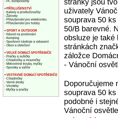
stránky jsou tv
- PC komponenty
uživately Vánoč
•
PŘÍSLUŠENSTVÍ
- Kabely a prodlužovačky
- Žárovky
souprava 50 ks
- Příslušenství pro elektroniku
- Příslušenství pro hobby
50/B barevné. 
•
SPORT A OUTDOOR
- Návod na posilování
obsluze je také 
- Kemping
- Sportovní nástroje a vybavení
stránkách značk
- Obuv a oblečení
•
VELKÉ DOMàCÍ SPOTŘEBIČE
záložce Domácno
- Pračky a sušičky
- Chladničky a mrazničky
- Vánoční osvětl
- Mikrovlnné trouby, myčky
- Sporáky a vařiče
•
VESTAVNÉ DOMàCÍ SPOTŘEBIČE
- Chladničky
Doporučujeme na
- Varné desky
- Vinotéky
- Myčky a pračky
souprava 50 ks 
podobné i stej
Vánoční osvětle