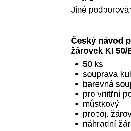
Jiné podporová
Český návod p
žárovek KI 50/
50 ks
souprava kul
barevná sou
pro vnitřní po
můstkový
propoj. žáro
náhradní žár