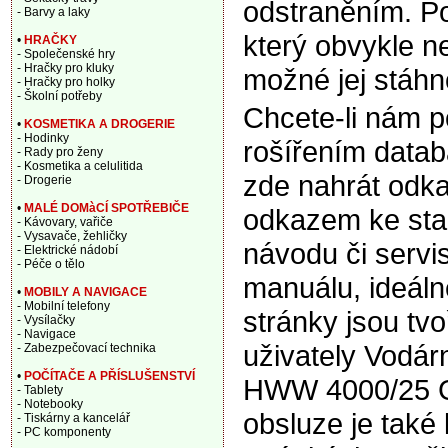
odstraněním. Po
- Barvy a laky
který obvykle ne
•
HRAČKY
- Společenské hry
- Hračky pro kluky
možné jej stáhn
- Hračky pro holky
- Školní potřeby
Chcete-li nám 
•
KOSMETIKA A DROGERIE
- Hodinky
rošířením data
- Rady pro ženy
- Kosmetika a celulitida
zde nahrát odka
- Drogerie
•
MALÉ DOMàCÍ SPOTŘEBIČE
odkazem ke sta
- Kávovary, vařiče
- Vysavače, žehličky
návodu či servi
- Elektrické nádobí
- Péče o tělo
manuálu, ideáln
•
MOBILY A NAVIGACE
- Mobilní telefony
stránky jsou tv
- Vysílačky
- Navigace
uživately Vodá
- Zabezpečovací technika
•
POČÍTAČE A PŘÍSLUŠENSTVÍ
HWW 4000/25 G
- Tablety
- Notebooky
obsluze je také 
- Tiskárny a kancelář
- PC komponenty