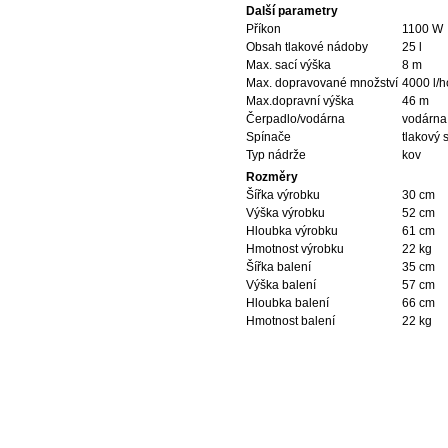
Další parametry
Příkon
1100 W
Obsah tlakové nádoby
25 l
Max. sací výška
8 m
Max. dopravované množství
4000 l/
Max.dopravní výška
46 m
Čerpadlo/vodárna
vodárna
Spínače
tlakový 
Typ nádrže
kov
Rozměry
Šířka výrobku
30 cm
Výška výrobku
52 cm
Hloubka výrobku
61 cm
Hmotnost výrobku
22 kg
Šířka balení
35 cm
Výška balení
57 cm
Hloubka balení
66 cm
Hmotnost balení
22 kg