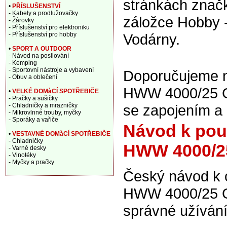
stránkách znač
•
PŘÍSLUŠENSTVÍ
- Kabely a prodlužovačky
záložce Hobby 
- Žárovky
- Příslušenství pro elektroniku
- Příslušenství pro hobby
Vodárny.
•
SPORT A OUTDOOR
- Návod na posilování
- Kemping
- Sportovní nástroje a vybavení
Doporučujeme n
- Obuv a oblečení
HWW 4000/25 G,
•
VELKÉ DOMàCÍ SPOTŘEBIČE
- Pračky a sušičky
- Chladničky a mrazničky
se zapojením a
- Mikrovlnné trouby, myčky
- Sporáky a vařiče
Návod k pou
•
VESTAVNÉ DOMàCÍ SPOTŘEBIČE
- Chladničky
HWW 4000/2
- Varné desky
- Vinotéky
- Myčky a pračky
Český návod k 
HWW 4000/25 G 
správné užívání