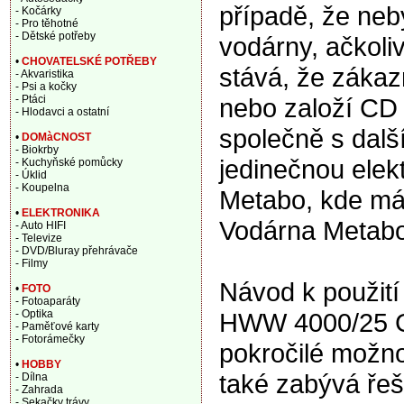
případě, že ne
- Kočárky
- Pro těhotné
- Dětské potřeby
vodárny, ačkoliv
•
CHOVATELSKÉ POTŘEBY
stává, že zákaz
- Akvaristika
- Psi a kočky
nebo založí CD a
- Ptáci
- Hlodavci a ostatní
společně s dalš
•
DOMàCNOST
- Biokrby
jedinečnou elek
- Kuchyňské pomůcky
- Úklid
- Koupelna
Metabo, kde má
•
ELEKTRONIKA
Vodárna Metab
- Auto HIFI
- Televize
- DVD/Bluray přehrávače
- Filmy
Návod k použití
•
FOTO
- Fotoaparáty
HWW 4000/25 G,
- Optika
- Paměťové karty
- Fotorámečky
pokročilé možno
•
HOBBY
také zabývá řeš
- Dílna
- Zahrada
- Sekačky trávy