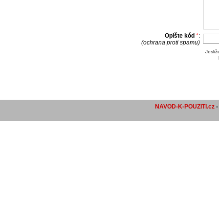
Opište kód
*
:
(ochrana proti spamu)
Jesli
NAVOD-K-POUZITI.cz
-