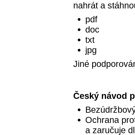
nahrát a stáhno
pdf
doc
txt
jpg
Jiné podporová
Český návod p
Bezúdržbový
Ochrana prot
a zaručuje d