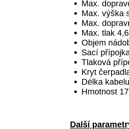
Max. doprav
Max. výška 
Max. doprav
Max. tlak 4,6
Objem nádob
Sací přípojka
Tlaková přípo
Kryt čerpadla
Délka kabelu
Hmotnost 17
Další paramet