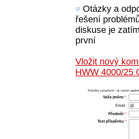
Otázky a odpov
řešení problém
diskuse je zatím
první
Vložit nový ko
HWW 4000/25 
Položky označené
*
je nutné vyplnit
Vaše jméno
*
:
Email :
Předmět
*
:
Text příspěvku
*
: