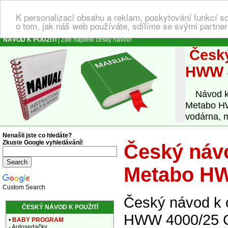
K personalizaci obsahu a reklam, poskytování funkcí s
o tom, jak náš web používáte, sdílíme se svými partner
NÁVOD K POUŽITÍ
| Zde najdete český návod!
Český
HWW 4
Návod k o
Metabo H
vodárna, 
Nenašli jste co hledáte?
Zkuste Google vyhledávání!
Český návo
Metabo HW
Custom Search
Český návod k 
ČESKÝ NÁVOD K POUŽITÍ
HWW 4000/25 G 
•
BABY PROGRAM
- Autosedačky