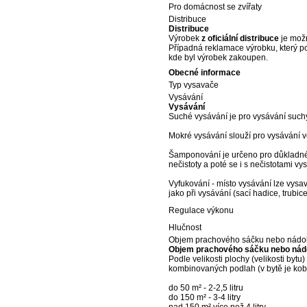
Pro domácnost se zvířaty
Distribuce
Distribuce
Výrobek
z oficiální distribuce
je možn
Případná reklamace výrobku, který p
kde byl výrobek zakoupen.
Obecné informace
Typ vysavače
Vysávání
Vysávání
Suché vysávání je pro vysávání such
Mokré vysávání slouží pro vysávání v
Šamponování je určeno pro důkladné č
nečistoty a poté se i s nečistotami vys
Vyfukování - místo vysávání lze vysav
jako při vysávání (sací hadice, trubice
Regulace výkonu
Hlučnost
Objem prachového sáčku nebo nádo
Objem prachového sáčku nebo ná
Podle velikosti plochy (velikosti bytu
kombinovaných podlah (v bytě je kober
do 50 m² - 2-2,5 litru
do 150 m² - 3-4 litry