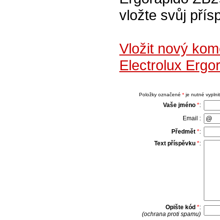
vložte svůj přís
Vložit nový ko
Electrolux Ergo
Položky označené
*
je nutné vyplnit
Vaše jméno
*
:
Email :
Předmět
*
:
Text příspěvku
*
:
Opište kód
*
:
(ochrana proti spamu)