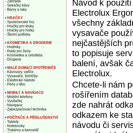
Návod k použití
- Zahrada
- Sekačky trávy
- Barvy a laky
Electrolux Ergo
•
HRAČKY
všechny základn
- Společenské hry
- Hračky pro kluky
vysavače použí
- Hračky pro holky
- Školní potřeby
nejčastějších p
•
KOSMETIKA A DROGERIE
- Hodinky
to popisuje ser
- Rady pro ženy
- Kosmetika a celulitida
- Drogerie
balení, avšak ča
•
MALÉ DOMàCÍ SPOTŘEBIČE
Electrolux.
- Kávovary, vařiče
- Vysavače, žehličky
- Elektrické nádobí
Chcete-li nám 
- Péče o tělo
rošířením data
•
MOBILY A NAVIGACE
- Mobilní telefony
- Vysílačky
zde nahrát odka
- Navigace
- Zabezpečovací technika
odkazem ke sta
•
POČÍTAČE A PŘÍSLUŠENSTVÍ
- Tablety
návodu či servi
- Notebooky
- Tiskárny a kancelář