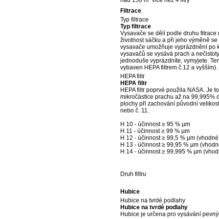
nad 150 m² více než 4 litry
Filtrace
Typ filtrace
Typ filtrace
Vysavače se dělí podle druhu fitrac
životnost sáčku a při jeho výměně s
vysavače umožňuje vyprázdnění po k
vysavačů se vysává prach a nečistoty
jednoduše vyprázdníte, vymyjete. Ten
vybaven HEPA filtrem č.12 a vyšším).
HEPA filtr
HEPA filtr
HEPA filtr poprvé použila NASA. Je to s
mikročástice prachu až na 99,995% dl
plochy při zachování původní velikost f
nebo č. 11.
H 10 - účinnost ≥ 95 % µm
H 11 - účinnost ≥ 99 % µm
H 12 - účinnost ≥ 99,5 % µm (vhodné 
H 13 - účinnost ≥ 99,95 % µm (vhodné
H 14 - účinnost ≥ 99,995 % µm (vhodn
Druh filtru
Hubice
Hubice na tvrdé podlahy
Hubice na tvrdé podlahy
Hubice je určena pro vysávání pevnýc