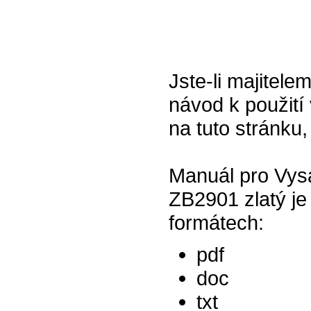
Jste-li majitel
návod k použití 
na tuto stránku,
Manuál pro Vys
ZB2901 zlatý je
formátech:
pdf
doc
txt