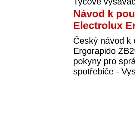
Tyčové vysavače
Návod k pou
Electrolux E
Český návod k 
Ergorapido ZB29
pokyny pro spr
spotřebiče - Vy