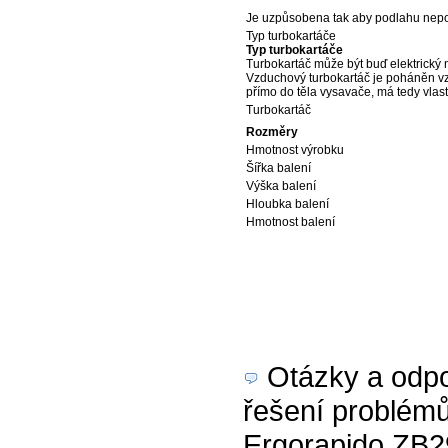
Je uzpůsobena tak aby podlahu nepo
Typ turbokartáče
Typ turbokartáče
Turbokartáč může být buď elektrický
Vzduchový turbokartáč je poháněn vzd
přímo do těla vysavače, má tedy vlastn
Turbokartáč
Rozměry
Hmotnost výrobku
Šířka balení
Výška balení
Hloubka balení
Hmotnost balení
Otázky a odpov
řešení problémů
Ergorapido ZB29