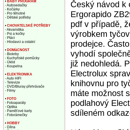
•
BABY PROGRAM
Český návod k 
- Autosedačky
- Kočárky
Ergorapido ZB29
- Pro těhotné
- Dětské potřeby
pdf v případě, 
•
CHOVATELSKÉ POTŘEBY
- Akvaristika
výrobkem tyčové
- Psi a kočky
- Ptáci
prodejce. Často
- Hlodavci a ostatní
•
DOMàCNOST
vyhodí společně
- Biokrby
- Kuchyňské pomůcky
již nedohledá. P
- Úklid
- Koupelna
Electrolux spra
•
ELEKTRONIKA
- Auto HIFI
knihovnu pro ty
- Televize
- DVD/Bluray přehrávače
máte možnost s
- Filmy
•
FOTO
podlahový Elect
- Fotoaparáty
- Optika
sdíleném odkaz
- Paměťové karty
- Fotorámečky
•
HOBBY
- Dílna