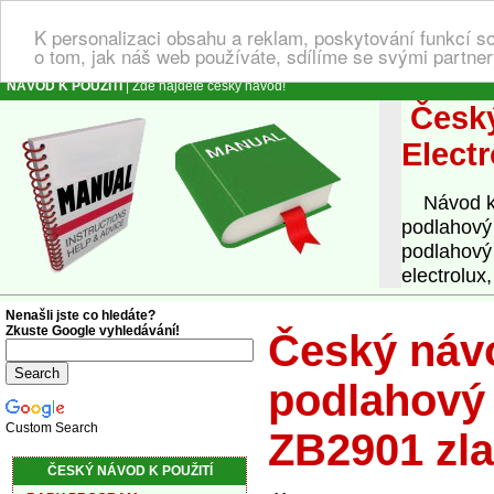
K personalizaci obsahu a reklam, poskytování funkcí s
o tom, jak náš web používáte, sdílíme se svými partner
NÁVOD K POUŽITÍ
| Zde najdete český návod!
Český
Elect
Návod k o
podlahový
podlahový 
electrolux
Nenašli jste co hledáte?
Zkuste Google vyhledávání!
Český návo
podlahový 
Custom Search
ZB2901 zla
ČESKÝ NÁVOD K POUŽITÍ