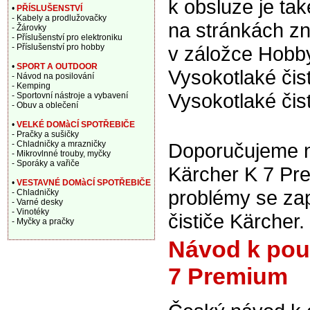
k obsluze je tak
•
PŘÍSLUŠENSTVÍ
- Kabely a prodlužovačky
na stránkách z
- Žárovky
- Příslušenství pro elektroniku
- Příslušenství pro hobby
v záložce Hobby
•
SPORT A OUTDOOR
Vysokotlaké čist
- Návod na posilování
- Kemping
Vysokotlaké čist
- Sportovní nástroje a vybavení
- Obuv a oblečení
•
VELKÉ DOMàCÍ SPOTŘEBIČE
- Pračky a sušičky
- Chladničky a mrazničky
Doporučujeme na
- Mikrovlnné trouby, myčky
- Sporáky a vařiče
Kärcher K 7 Pre
•
VESTAVNÉ DOMàCÍ SPOTŘEBIČE
problémy se za
- Chladničky
- Varné desky
- Vinotéky
čističe Kärcher.
- Myčky a pračky
Návod k použ
7 Premium