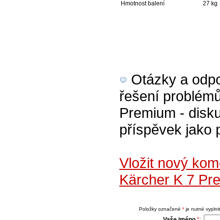
Hmotnost balení
27 kg
Otázky a odpov
řešení problémů
Premium - disku
příspěvek jako 
Vložit nový kom
Kärcher K 7 Pr
Položky označené
*
je nutné vyplnit
Vaše jméno
*
: