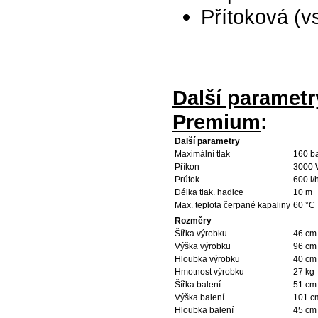
Přítoková (v
Další parametr
Premium
:
Další parametry
Maximální tlak
160 b
Příkon
3000 
Průtok
600 l/
Délka tlak. hadice
10 m
Max. teplota čerpané kapaliny
60 °C
Rozměry
Šířka výrobku
46 cm
Výška výrobku
96 cm
Hloubka výrobku
40 cm
Hmotnost výrobku
27 kg
Šířka balení
51 cm
Výška balení
101 c
Hloubka balení
45 cm