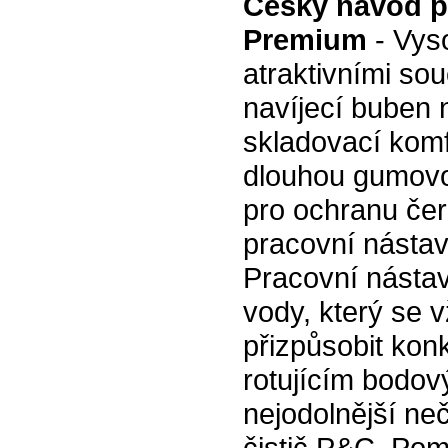
Český návod pr
Premium
- Vyso
atraktivními so
navíjecí buben 
skladovací komf
dlouhou gumovou 
pro ochranu čer
pracovní nástav
Pracovní nástav
vody, který se
přizpůsobit konk
rotujícím bodov
nejodolnější neč
čistič P&C. Po