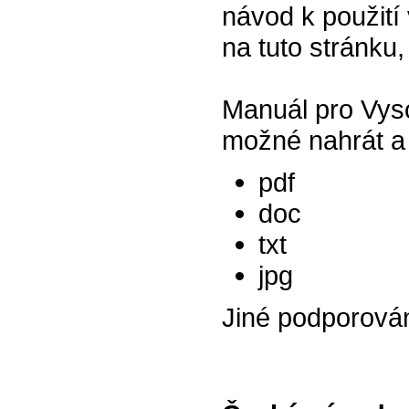
návod k použití 
na tuto stránku,
Manuál pro Vyso
možné nahrát a 
pdf
doc
txt
jpg
Jiné podporová