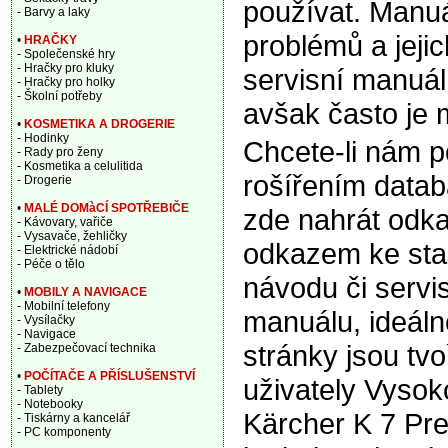
používat. Manuá
- Barvy a laky
problémů a jeji
•
HRAČKY
- Společenské hry
- Hračky pro kluky
servisní manuál,
- Hračky pro holky
- Školní potřeby
avšak často je 
•
KOSMETIKA A DROGERIE
- Hodinky
Chcete-li nám 
- Rady pro ženy
- Kosmetika a celulitida
rošířením data
- Drogerie
•
MALÉ DOMàCÍ SPOTŘEBIČE
zde nahrát odka
- Kávovary, vařiče
- Vysavače, žehličky
odkazem ke sta
- Elektrické nádobí
- Péče o tělo
návodu či servi
•
MOBILY A NAVIGACE
- Mobilní telefony
manuálu, ideáln
- Vysílačky
- Navigace
stránky jsou tv
- Zabezpečovací technika
•
POČÍTAČE A PŘÍSLUŠENSTVÍ
uživately Vysoko
- Tablety
- Notebooky
Kärcher K 7 Pr
- Tiskárny a kancelář
- PC komponenty