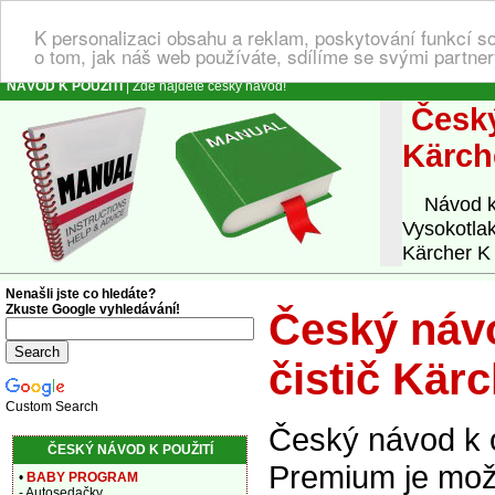
K personalizaci obsahu a reklam, poskytování funkcí s
o tom, jak náš web používáte, sdílíme se svými partner
NÁVOD K POUŽITÍ
| Zde najdete český návod!
Český
Kärch
Návod k o
Vysokotlak
Kärcher K 
Nenašli jste co hledáte?
Zkuste Google vyhledávání!
Český návo
čistič Kär
Custom Search
Český návod k o
ČESKÝ NÁVOD K POUŽITÍ
Premium je možn
•
BABY PROGRAM
- Autosedačky