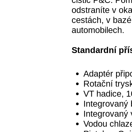
odstraníte v oka
cestách, v bazé
automobilech.
Standardní pří
Adaptér přip
Rotační trys
VT hadice, 
Integrovaný 
Integrovaný v
Vodou chlaz