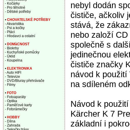
nebyl dodán sp
- Kočárky
- Pro těhotné
- Dětské potřeby
čističe, ačkoliv
•
CHOVATELSKÉ POTŘEBY
stává, že zákaz
- Akvaristika
- Psi a kočky
nebo založí CD a
- Ptáci
- Hlodavci a ostatní
společně s dalš
•
DOMàCNOST
- Biokrby
jedinečnou elek
- Kuchyňské pomůcky
- Úklid
- Koupelna
čističe značky 
•
ELEKTRONIKA
návod k použití
- Auto HIFI
- Televize
- DVD/Bluray přehrávače
na sdíleném od
- Filmy
•
FOTO
- Fotoaparáty
Návod k použití 
- Optika
- Paměťové karty
- Fotorámečky
Kärcher K 7 Pr
•
HOBBY
základní i pokro
- Dílna
- Zahrada
- Sekačky trávy