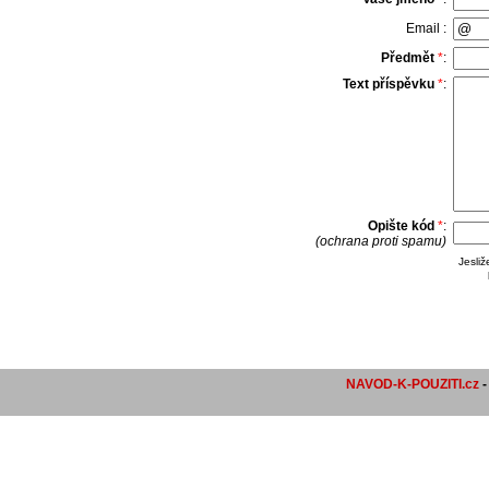
Email :
Předmět
*
:
Text příspěvku
*
:
Opište kód
*
:
(ochrana proti spamu)
Jesli
NAVOD-K-POUZITI.cz
-