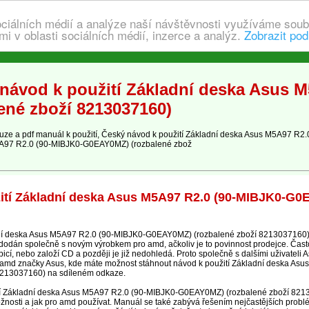
ociálních médií a analýze naší návštěvnosti využíváme soub
i v oblasti sociálních médií, inzerce a analýz.
Zobrazit pod
návod k použití Základní deska Asus 
ené zboží 8213037160)
e a pdf manuál k použití, Český návod k použití Základní deska Asus M5A97 R2
A97 R2.0 (90-MIBJK0-G0EAY0MZ) (rozbalené zbož
ití Základní deska Asus M5A97 R2.0 (90-MIBJK0-G0
ní deska Asus M5A97 R2.0 (90-MIBJK0-G0EAY0MZ) (rozbalené zboží 8213037160) 
 dodán společně s novým výrobkem pro amd, ačkoliv je to povinnost prodejce. Často
bicí, nebo založí CD a později je již nedohledá. Proto společně s dalšími uživatel
o amd značky Asus, kde máte možnost stáhnout návod k použití Základní deska As
213037160) na sdíleném odkaze.
kcí Základní deska Asus M5A97 R2.0 (90-MIBJK0-G0EAY0MZ) (rozbalené zboží 821
žnosti a jak pro amd používat. Manuál se také zabývá řešením nejčastějších probl