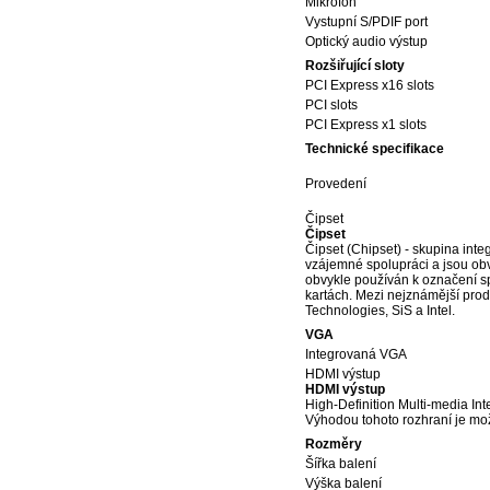
Mikrofon
Vystupní S/PDIF port
Optický audio výstup
Rozšiřující sloty
PCI Express x16 slots
PCI slots
PCI Express x1 slots
Technické specifikace
Provedení
Čipset
Čipset
Čipset (Chipset) - skupina int
vzájemné spolupráci a jsou obv
obvykle používán k označení sp
kartách. Mezi nejznámější prod
Technologies, SiS a Intel.
VGA
Integrovaná VGA
HDMI výstup
HDMI výstup
High-Definition Multi-media I
Výhodou tohoto rozhraní je mož
Rozměry
Šířka balení
Výška balení