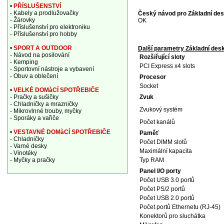
•
PŘÍSLUŠENSTVÍ
- Kabely a prodlužovačky
Český návod pro Základní de
- Žárovky
OK
- Příslušenství pro elektroniku
- Příslušenství pro hobby
•
SPORT A OUTDOOR
Další parametry Základní de
- Návod na posilování
Rozšiřující sloty
- Kemping
PCI Express x4 slots
- Sportovní nástroje a vybavení
- Obuv a oblečení
Procesor
Socket
•
VELKÉ DOMàCÍ SPOTŘEBIČE
- Pračky a sušičky
Zvuk
- Chladničky a mrazničky
Zvukový systém
- Mikrovlnné trouby, myčky
- Sporáky a vařiče
Počet kanálů
•
VESTAVNÉ DOMàCÍ SPOTŘEBIČE
Paměť
- Chladničky
Počet DIMM slotů
- Varné desky
Maximální kapacita
- Vinotéky
- Myčky a pračky
Typ RAM
Panel I/O porty
Počet USB 3.0 portů
Počet PS/2 portů
Počet USB 2.0 portů
Počet portů Ethernetu (RJ-45)
Konektorů pro sluchátka