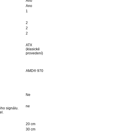
Ano
Ano
1
2
2
2
ATX
(klasické
provedení)
AMD® 970
Ne
ne
ého signálu.
el.
20 cm
30 cm