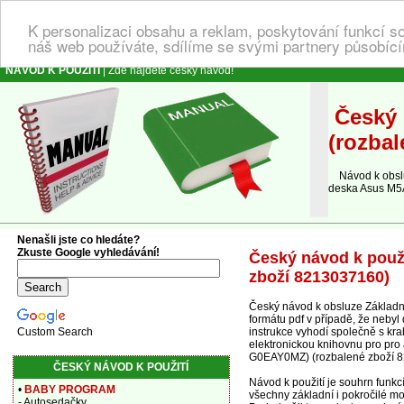
K personalizaci obsahu a reklam, poskytování funkcí s
náš web používáte, sdílíme se svými partnery působícím
NÁVOD K POUŽITÍ
| Zde najdete český návod!
Český 
(rozbal
Návod k obsluz
deska Asus M5
Nenašli jste co hledáte?
Zkuste Google vyhledávání!
Český návod k použ
zboží 8213037160)
Český návod k obsluze Základ
formátu pdf v případě, že nebyl
instrukce vyhodí společně s kra
Custom Search
elektronickou knihovnu pro pr
G0EAY0MZ) (rozbalené zboží 8
ČESKÝ NÁVOD K POUŽITÍ
Návod k použití je souhrn fun
•
BABY PROGRAM
všechny základní i pokročilé mo
- Autosedačky