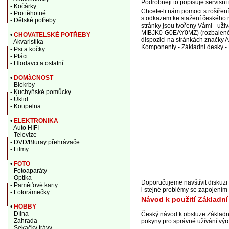
Podrobněji to popisuje servisní
- Kočárky
Chcete-li nám pomoci s rošířen
- Pro těhotné
s odkazem ke stažení českého n
- Dětské potřeby
stránky jsou tvořeny Vámi - už
MIBJK0-G0EAY0MZ) (rozbalené 
•
CHOVATELSKÉ POTŘEBY
dispozici na stránkách značky A
- Akvaristika
Komponenty - Základní desky -
- Psi a kočky
- Ptáci
- Hlodavci a ostatní
•
DOMàCNOST
- Biokrby
- Kuchyňské pomůcky
- Úklid
- Koupelna
•
ELEKTRONIKA
- Auto HIFI
- Televize
- DVD/Bluray přehrávače
- Filmy
•
FOTO
- Fotoaparáty
- Optika
Doporučujeme navštívit diskuz
- Paměťové karty
i stejné problémy se zapojení
- Fotorámečky
Návod k použití Základn
•
HOBBY
- Dílna
Český návod k obsluze Základ
- Zahrada
pokyny pro správné užívání výr
- Sekačky trávy