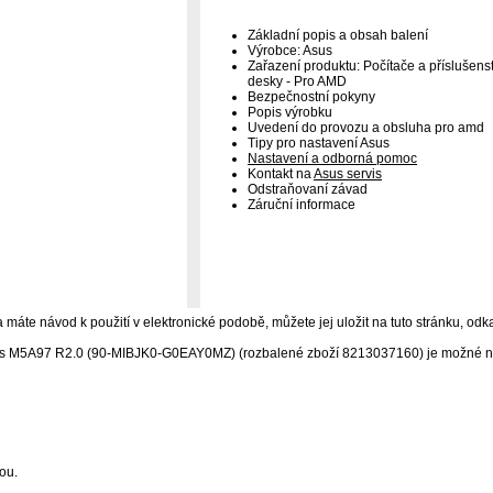
Základní popis a obsah balení
Výrobce: Asus
Zařazení produktu: Počítače a příslušens
desky - Pro AMD
Bezpečnostní pokyny
Popis výrobku
Uvedení do provozu a obsluha pro amd
Tipy pro nastavení Asus
Nastavení a odborná pomoc
Kontakt na
Asus servis
Odstraňovaní závad
Záruční informace
 máte návod k použití v elektronické podobě, můžete jej uložit na tuto stránku, odka
s M5A97 R2.0 (90-MIBJK0-G0EAY0MZ) (rozbalené zboží 8213037160) je možné nah
ou.