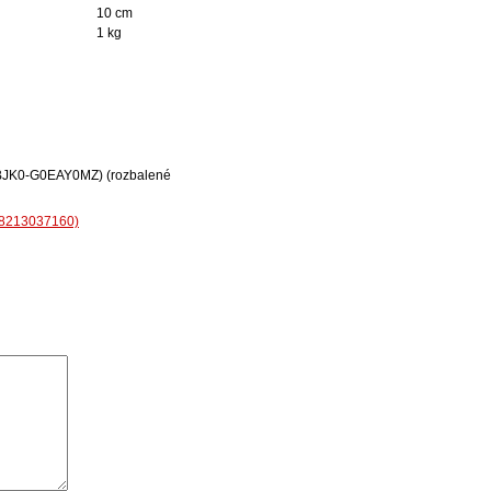
10 cm
1 kg
-MIBJK0-G0EAY0MZ) (rozbalené
 8213037160)