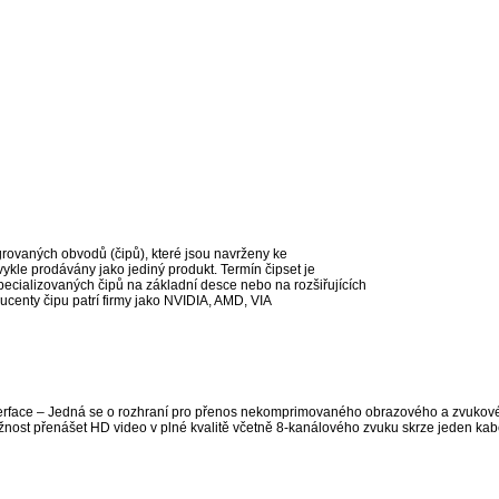
egrovaných obvodů (čipů), které jsou navrženy ke
ykle prodávány jako jediný produkt. Termín čipset je
ecializovaných čipů na základní desce nebo na rozšiřujících
ucenty čipu patrí firmy jako NVIDIA, AMD, VIA
nterface – Jedná se o rozhraní pro přenos nekomprimovaného obrazového a zvukov
nost přenášet HD video v plné kvalitě včetně 8-kanálového zvuku skrze jeden kab