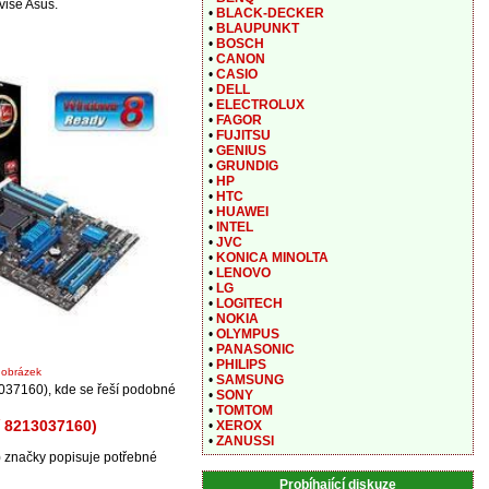
vise Asus.
•
BLACK-DECKER
•
BLAUPUNKT
•
BOSCH
•
CANON
•
CASIO
•
DELL
•
ELECTROLUX
•
FAGOR
•
FUJITSU
•
GENIUS
•
GRUNDIG
•
HP
•
HTC
•
HUAWEI
•
INTEL
•
JVC
•
KONICA MINOLTA
•
LENOVO
•
LG
•
LOGITECH
•
NOKIA
•
OLYMPUS
•
PANASONIC
•
PHILIPS
t obrázek
•
SAMSUNG
037160), kde se řeší podobné
•
SONY
•
TOMTOM
í 8213037160)
•
XEROX
•
ZANUSSI
značky popisuje potřebné
Probíhající diskuze