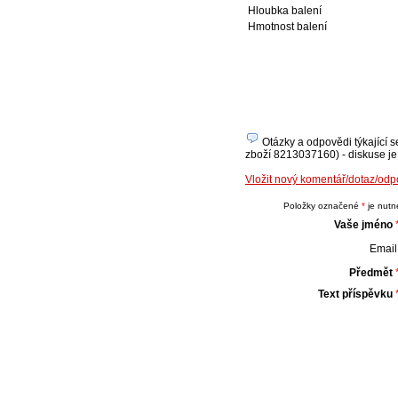
Hloubka balení
Hmotnost balení
Otázky a odpovědi týkající 
zboží 8213037160) - diskuse je 
Vložit nový komentář/dotaz/o
Položky označené
*
je nutné
Vaše jméno
Email 
Předmět
Text příspěvku