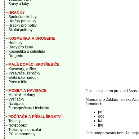
- Barvy a laky
•
HRAČKY
- Společenské hry
- Hračky pro kluky
- Hračky pro holky
- Školní potřeby
•
KOSMETIKA A DROGERIE
- Hodinky
- Rady pro ženy
- Kosmetika a celulitida
- Drogerie
•
MALÉ DOMàCÍ SPOTŘEBIČE
- Kávovary, vařiče
- Vysavače, žehličky
- Elektrické nádobí
- Péče o tělo
•
MOBILY A NAVIGACE
Jste-li majitelem pro amd Asus a
- Mobilní telefony
- Vysílačky
Manuál pro Základní deska Asu
- Navigace
formátech:
- Zabezpečovací technika
pdf
doc
•
POČÍTAČE A PŘÍSLUŠENSTVÍ
txt
- Tablety
jpg
- Notebooky
- Tiskárny a kancelář
Jiné podporovány bohužel nejs
- PC komponenty