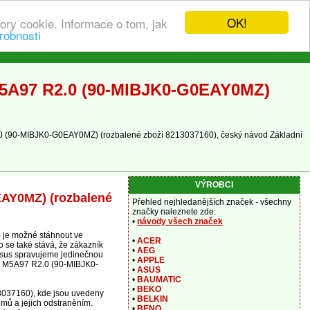
OK!
ory cookie. Informace o tom, jak
robnosti
M5A97 R2.0 (90-MIBJK0-G0EAY0MZ)
.0 (90-MIBJK0-G0EAY0MZ) (rozbalené zboží 8213037160), český návod Základní
VÝROBCI
EAY0MZ) (rozbalené
Přehled nejhledanějších značek - všechny
značky naleznete zde:
•
návody všech značek
je možné stáhnout ve
•
ACER
 se také stává, že zákazník
•
AEG
i Asus spravujeme jedinečnou
•
APPLE
us M5A97 R2.0 (90-MIBJK0-
•
ASUS
•
BAUMATIC
•
BEKO
3037160), kde jsou uvedeny
•
BELKIN
émů a jejich odstraněním.
•
BENQ