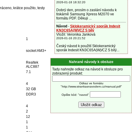
2026-01-18 18:32:20
vráceno, krátce použito, testy
Dobrý den, prosím o zaslání návodu k
tiskárně Samsung Xpress M2070 ve
formátu PDF. Děkuji ...
Návod
-
Sklokeramický sporák Indesit
KN3C65A(W)/CZ S bílý
Vložil: Veronika Janková
2026-01-16 20:21:52
1
Český návod k použití Sklokeramický
sporák Indesit KN3C65A(W)/CZ S bílý...
socket AM3+
Nahrané návody k obsluze
Realtek
ALC887
Tady nahrejte odkaz na návod k obsluze pro
7.1
zobrazený produkt:
4
Odkaz ve formátu
"http://www.strankasnavodem.cz/manual.pdf"
32 GB
DDR3
Opište kód: "navod"
4
2
12
1
1