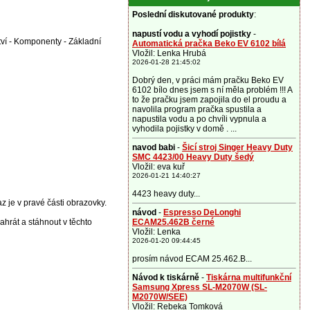
Poslední diskutované produkty
:
napustí vodu a vyhodí pojistky
-
tví - Komponenty - Základní
Automatická pračka Beko EV 6102 bílá
Vložil: Lenka Hrubá
2026-01-28 21:45:02
Dobrý den, v práci mám pračku Beko EV
6102 bílo dnes jsem s ní měla problém !!! A
to že pračku jsem zapojila do el proudu a
navolila program pračka spustila a
napustila vodu a po chvíli vypnula a
vyhodila pojistky v domě . ...
navod babi
-
Šicí stroj Singer Heavy Duty
SMC 4423/00 Heavy Duty šedý
Vložil: eva kuř
2026-01-21 14:40:27
4423 heavy duty...
z je v pravé části obrazovky.
návod
-
Espresso DeLonghi
rát a stáhnout v těchto
ECAM25.462B černé
Vložil: Lenka
2026-01-20 09:44:45
prosím návod ECAM 25.462.B...
Návod k tiskárně
-
Tiskárna multifunkční
Samsung Xpress SL-M2070W (SL-
M2070W/SEE)
Vložil: Rebeka Tomková