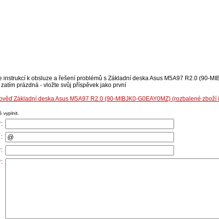
se instrukcí k obsluze a řešení problémů s Základní deska Asus M5A97 R2.0 (90
zatím prázdná - vložte svůj příspěvek jako první
dpověď Základní deska Asus M5A97 R2.0 (90-MIBJK0-G0EAY0MZ) (rozbalené zboží
 vyplnit.
*
:
:
*
:
*
: