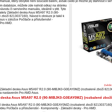
 manuál, který obvykle není součástí balení, avšak často je možné jej stáhnout v ser
ím databáze, můžete zde nahrát odkaz na stránku
ávodu či servisního manuálu, ideálně v pfd. Tyto
ivately Základní deska Asus M5A97 R2.0 (90-
zboží 8213037160). Návod k obsluze je také k
sus v záložce Počítače a příslušenství -
 Pro AMD.
Zvětši
i Základní deska Asus M5A97 R2.0 (90-MIBJK0-G0EAY0MZ) (rozbalené zboží 8213
m a nastavením Pro AMD Asus.
í deska Asus M5A97 R2.0 (90-MIBJK0-G0EAY0MZ) (rozbalené zbož
ní deska Asus M5A97 R2.0 (90-MIBJK0-G0EAY0MZ) (rozbalené zboží 8213037160) 
obku Počítače a příslušenství - Komponenty - Základní desky - Pro AMD.