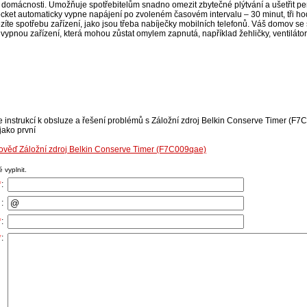
domácnosti. Umožňuje spotřebitelům snadno omezit zbytečné plýtvání a ušetřit pení
et automaticky vypne napájení po zvoleném časovém intervalu – 30 minut, tři hod
zíte spotřebu zařízení, jako jsou třeba nabíječky mobilních telefonů. Váš domov s
vypnou zařízení, která mohou zůstat omylem zapnutá, například žehličky, ventilátory
e instrukcí k obsluze a řešení problémů s Záložní zdroj Belkin Conserve Timer (F7
jako první
pověď Záložní zdroj Belkin Conserve Timer (F7C009qae)
 vyplnit.
*
:
:
*
:
*
: