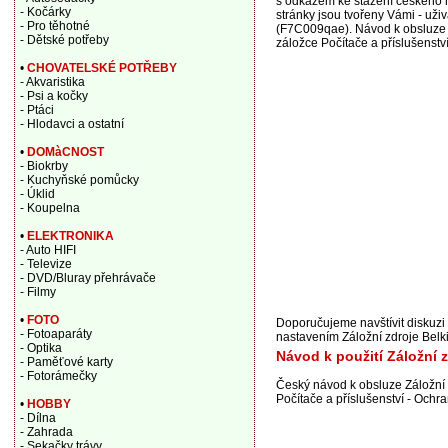
s odkazem ke stažení českého n
- Kočárky
stránky jsou tvořeny Vámi - uži
- Pro těhotné
(F7C009qae). Návod k obsluze j
- Dětské potřeby
záložce Počítače a příslušenstv
•
CHOVATELSKÉ POTŘEBY
- Akvaristika
- Psi a kočky
- Ptáci
- Hlodavci a ostatní
•
DOMàCNOST
- Biokrby
- Kuchyňské pomůcky
- Úklid
- Koupelna
•
ELEKTRONIKA
- Auto HIFI
- Televize
- DVD/Bluray přehrávače
- Filmy
•
FOTO
Doporučujeme navštívit diskuzi
- Fotoaparáty
nastavením Záložní zdroje Belki
- Optika
Návod k použití Záložní 
- Paměťové karty
- Fotorámečky
Český návod k obsluze Záložní
Počítače a příslušenství - Ochr
•
HOBBY
- Dílna
- Zahrada
- Sekačky trávy