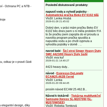
Poslední diskutované produkty
:
tví - Ochrana PC a NTB -
napustí vodu a vyhodí pojistky
-
Automatická pračka Beko EV 6102 bílá
Vložil: Lenka Hrubá
droje
2026-01-28 21:45:02
Dobrý den, v práci mám pračku Beko EV
6102 bílo dnes jsem s ní měla problém !!! A
to že pračku jsem zapojila do el proudu a
navolila program pračka spustila a
napustila vodu a po chvíli vypnula a
vyhodila pojistky v domě . ...
navod babi
-
Šicí stroj Singer Heavy Duty
SMC 4423/00 Heavy Duty šedý
Vložil: eva kuř
2026-01-21 14:40:27
ku, odkaz je v pravé části
4423 heavy duty...
návod
-
Espresso DeLonghi
ECAM25.462B černé
Vložil: Lenka
2026-01-20 09:44:45
prosím návod ECAM 25.462.B...
Návod k tiskárně
-
Tiskárna multifunkční
Samsung Xpress SL-M2070W (SL-
M2070W/SEE)
elegantní design, díky
Vložil: Rebeka Tomková