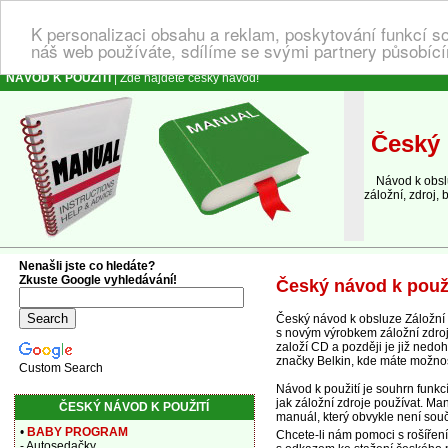
K personalizaci obsahu a reklam, poskytování funkcí s
náš web používáte, sdílíme se svými partnery působícím
NÁVOD K POUŽITÍ
| Zde najdete český návod!
Český 
Návod k obsluz
záložní, zdroj,
Nenašli jste co hledáte?
Zkuste Google vyhledávání!
Český návod k použi
Český návod k obsluze Záložní 
s novým výrobkem záložní zdroje
založí CD a později je již nedo
značky Belkin, kde máte možnos
Custom Search
Návod k použití je souhrn funk
jak záložní zdroje používat. Ma
ČESKÝ NÁVOD K POUŽITÍ
manuál, který obvykle není součá
•
BABY PROGRAM
Chcete-li nám pomoci s rošířen
- Autosedačky