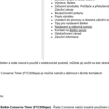
Výrobce: Belkin
Zařazení produktu: Počítače a příslušens
Záložní zdroje
Bezpečnostní pokyny
Popis výrobku
Uvedení do provozu a obsluha záložní z
Tipy pro nastavení Belkin
Nastavení a odborná pomoc
Kontakt na
Belkin servis
Odstraňovaní závad
Záruční informace
 Belkin a máte návod k použití v elektronické podobě, můžete jej uložit na tuto strán
n Conserve Timer (F7C009qae) je možné nahrát a stáhnout v těchto formátech:
ou.
j Belkin Conserve Timer (F7C009qae)
- Řada Conserve nabízí snadné používání a 