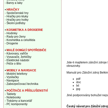
- Barvy a laky
•
HRAČKY
- Společenské hry
- Hračky pro kluky
- Hračky pro holky
- Školní potřeby
•
KOSMETIKA A DROGERIE
- Hodinky
- Rady pro ženy
- Kosmetika a celulitida
- Drogerie
•
MALÉ DOMàCÍ SPOTŘEBIČE
- Kávovary, vařiče
- Vysavače, žehličky
- Elektrické nádobí
Jste-li majitelem záložní zdroje
- Péče o tělo
obrazovky.
•
MOBILY A NAVIGACE
Manuál pro Záložní zdroj Belki
- Mobilní telefony
- Vysílačky
pdf
- Navigace
doc
- Zabezpečovací technika
txt
jpg
•
POČÍTAČE A PŘÍSLUŠENSTVÍ
- Tablety
Jiné podporovány bohužel nejs
- Notebooky
- Tiskárny a kancelář
- PC komponenty
Český návod pro Záložní zdro