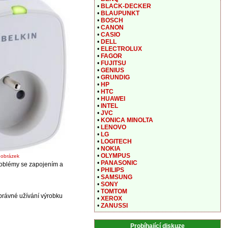
•
BLACK-DECKER
•
BLAUPUNKT
•
BOSCH
•
CANON
•
CASIO
•
DELL
•
ELECTROLUX
•
FAGOR
•
FUJITSU
•
GENIUS
•
GRUNDIG
•
HP
•
HTC
•
HUAWEI
•
INTEL
•
JVC
•
KONICA MINOLTA
•
LENOVO
•
LG
•
LOGITECH
•
NOKIA
•
OLYMPUS
t obrázek
•
PANASONIC
roblémy se zapojením a
•
PHILIPS
•
SAMSUNG
•
SONY
•
TOMTOM
právné užívání výrobku
•
XEROX
•
ZANUSSI
Probíhající diskuze