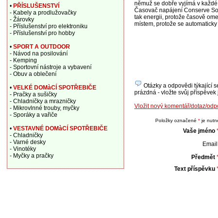
němuž se dobře vyjímá v každé 
•
PŘÍSLUŠENSTVÍ
Časovač napájení Conserve Sock
- Kabely a prodlužovačky
tak energii, protože časově ome
- Žárovky
místem, protože se automaticky 
- Příslušenství pro elektroniku
- Příslušenství pro hobby
•
SPORT A OUTDOOR
- Návod na posilování
- Kemping
- Sportovní nástroje a vybavení
- Obuv a oblečení
Otázky a odpovědi týkající s
•
VELKÉ DOMàCÍ SPOTŘEBIČE
prázdná - vložte svůj příspěvek 
- Pračky a sušičky
- Chladničky a mrazničky
Vložit nový komentář/dotaz/od
- Mikrovlnné trouby, myčky
- Sporáky a vařiče
Položky označené
*
je nutné
•
VESTAVNÉ DOMàCÍ SPOTŘEBIČE
Vaše jméno
- Chladničky
- Varné desky
Email 
- Vinotéky
- Myčky a pračky
Předmět
Text příspěvku