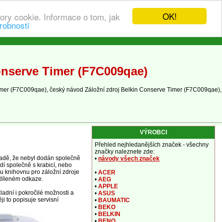
OK!
ory cookie. Informace o tom, jak
robnosti
onserve Timer (F7C009qae)
Timer (F7C009qae), český návod Záložní zdroj Belkin Conserve Timer (F7C009qae),
VÝROBCI
Přehled nejhledanějších značek - všechny
značky naleznete zde:
padě, že nebyl dodán společně
•
návody všech značek
dí společně s krabicí, nebo
ou knihovnu pro záložní zdroje
•
ACER
sdíleném odkaze.
•
AEG
•
APPLE
adní i pokročilé možnosti a
•
ASUS
i to popisuje servisní
•
BAUMATIC
•
BEKO
•
BELKIN
•
BENQ