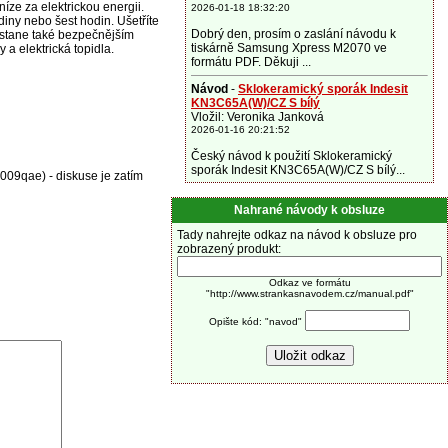
ze za elektrickou energii.
2026-01-18 18:32:20
iny nebo šest hodin. Ušetříte
Dobrý den, prosím o zaslání návodu k
e stane také bezpečnějším
tiskárně Samsung Xpress M2070 ve
 a elektrická topidla.
formátu PDF. Děkuji ...
Návod
-
Sklokeramický sporák Indesit
KN3C65A(W)/CZ S bílý
Vložil: Veronika Janková
2026-01-16 20:21:52
Český návod k použití Sklokeramický
sporák Indesit KN3C65A(W)/CZ S bílý...
C009qae) - diskuse je zatím
Nahrané návody k obsluze
Tady nahrejte odkaz na návod k obsluze pro
zobrazený produkt:
Odkaz ve formátu
"http://www.strankasnavodem.cz/manual.pdf"
Opište kód: "navod"