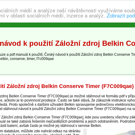
ociálních médií a analýze naší návštěvnosti využíváme soub
i v oblasti sociálních médií, inzerce a analýz.
Zobrazit pod
návod k použití Záložní zdroj Belkin C
e a pdf manuál k použití, Český návod k použití Záložní zdroj Belkin Conserve 
 belkin, conserve, timer, f7c009qae
tí Záložní zdroj Belkin Conserve Timer (F7C009qae)
zdroj Belkin Conserve Timer (F7C009qae) je možné stáhnout ve formátu pdf v pří
, ačkoliv je to povinnost prodejce. Často se také stává, že zákazník instrukce vyho
hledá. Proto společně s dalšími uživateli Belkin spravujeme jedinečnou elektronick
t stáhnout návod k použití Záložní zdroj Belkin Conserve Timer (F7C009qae) na 
cí Záložní zdroj Belkin Conserve Timer (F7C009qae), kde jsou uvedeny všechny zákl
nuál se také zabývá řešením nejčastějších problémů a jejich odstraněním. Podrobněj
stí balení, avšak často je možné jej stáhnout v servise Belkin.
ím databáze, můžete zde nahrát odkaz na stránku