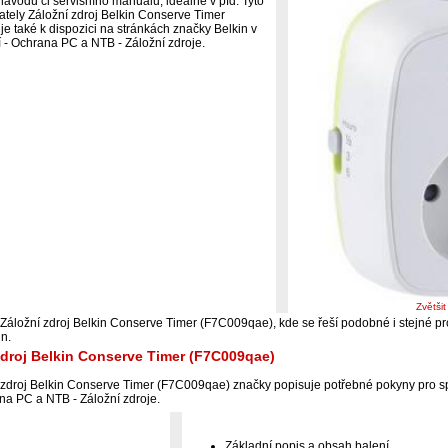
ávodu či servisního manuálu, ideálně v pfd. Tyto
vately Záložní zdroj Belkin Conserve Timer
e také k dispozici na stránkách značky Belkin v
í - Ochrana PC a NTB - Záložní zdroje.
Zvětši
 Záložní zdroj Belkin Conserve Timer (F7C009qae), kde se řeší podobné i stejné p
n.
zdroj Belkin Conserve Timer (F7C009qae)
 zdroj Belkin Conserve Timer (F7C009qae) značky popisuje potřebné pokyny pro s
ana PC a NTB - Záložní zdroje.
Základní popis a obsah balení