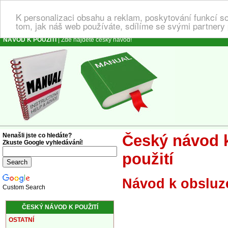
K personalizaci obsahu a reklam, poskytování funkcí s
tom, jak náš web používáte, sdílíme se svými partnery 
NÁVOD K POUŽITÍ
| Zde najdete český návod!
Nenašli jste co hledáte?
Český návod k
Zkuste Google vyhledávání!
použití
Návod k obsluz
Custom Search
ČESKÝ NÁVOD K POUŽITÍ
OSTATNÍ