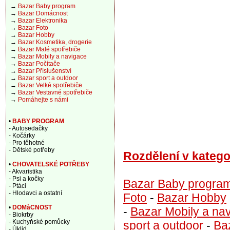
→
Bazar Baby program
→
Bazar Domácnost
→
Bazar Elektronika
→
Bazar Foto
→
Bazar Hobby
→
Bazar Kosmetika, drogerie
→
Bazar Malé spotřebiče
→
Bazar Mobily a navigace
→
Bazar Počítače
→
Bazar Příslušenství
→
Bazar sport a outdoor
→
Bazar Velké spotřebiče
→
Bazar Vestavné spotřebiče
→
Pomáhejte s námi
•
BABY PROGRAM
- Autosedačky
- Kočárky
- Pro těhotné
- Dětské potřeby
Rozdělení v katego
•
CHOVATELSKÉ POTŘEBY
- Akvaristika
- Psi a kočky
Bazar Baby progra
- Ptáci
- Hlodavci a ostatní
Foto
-
Bazar Hobby
•
DOMàCNOST
-
Bazar Mobily a na
- Biokrby
- Kuchyňské pomůcky
sport a outdoor
-
Ba
- Úklid