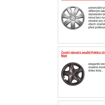
univerzální p
stříbrným la
standardní d
minut bez nut
vhodné pro n
všech značek,
před poškoze
Český návod k použití Poklice U
Matt
elegantní de
snadná mont
disku kola...