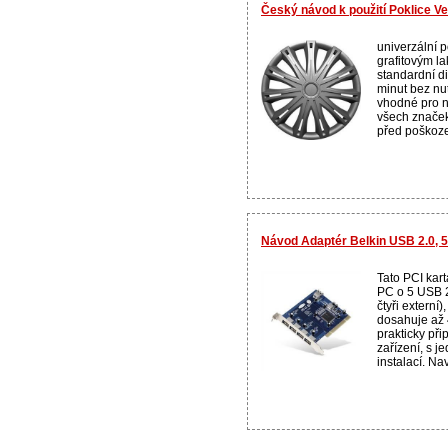
Český návod k použití Poklice Ve
univerzální p
grafitovým l
standardní d
minut bez nut
vhodné pro n
všech značek,
před poškoze
Návod Adaptér Belkin USB 2.0, 
Tato PCI kart
PC o 5 USB 2.
čtyři externí)
dosahuje až
prakticky př
zařízení, s 
instalací. Nav