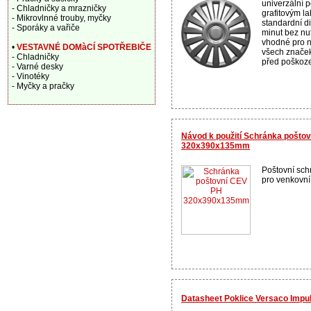
univerzální p
- Chladničky a mrazničky
grafitovým l
- Mikrovlnné trouby, myčky
standardní d
- Sporáky a vařiče
minut bez nut
vhodné pro n
•
VESTAVNÉ DOMàCÍ SPOTŘEBIČE
všech značek,
- Chladničky
před poškoze
- Varné desky
- Vinotéky
- Myčky a pračky
Návod k použití Schránka pošto
320x390x135mm
Poštovní sch
pro venkovní i
Datasheet Poklice Versaco Impuls