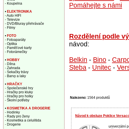
Pomáhejte s námi
- Koupelna
•
ELEKTRONIKA
- Auto HIFI
- Televize
- DVD/Bluray přehrávače
- Filmy
Rozdělení podle v
•
FOTO
- Fotoaparáty
návod:
- Optika
- Paměťové karty
- Fotorámečky
Belkin
-
Bino
-
Carpo
•
HOBBY
- Dílna
Steba
-
Unitec
-
Ver
- Zahrada
- Sekačky trávy
- Barvy a laky
•
HRAČKY
- Společenské hry
- Hračky pro kluky
- Hračky pro holky
Nalezeno:
1564 produktů
- Školní potřeby
•
KOSMETIKA A DROGERIE
- Hodinky
Návod k obsluze Poklice Versaco 
- Rady pro ženy
- Kosmetika a celulitida
- Drogerie
univerzální p