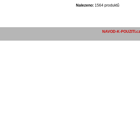
Nalezeno:
1564 produktů
NAVOD-K-POUZITI.c