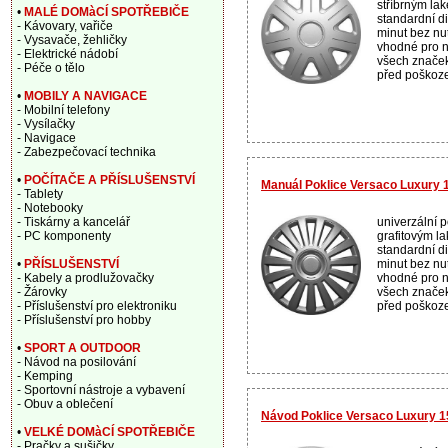
stříbrným la
•
MALÉ DOMàCÍ SPOTŘEBIČE
standardní d
- Kávovary, vařiče
minut bez nut
- Vysavače, žehličky
vhodné pro n
- Elektrické nádobí
všech značek,
- Péče o tělo
před poškoze
•
MOBILY A NAVIGACE
- Mobilní telefony
- Vysílačky
- Navigace
- Zabezpečovací technika
•
POČÍTAČE A PŘÍSLUŠENSTVÍ
Manuál Poklice Versaco Luxury 1
- Tablety
- Notebooky
univerzální p
- Tiskárny a kancelář
grafitovým l
- PC komponenty
standardní d
minut bez nut
•
PŘÍSLUŠENSTVÍ
vhodné pro n
- Kabely a prodlužovačky
všech značek,
- Žárovky
před poškoze
- Příslušenství pro elektroniku
- Příslušenství pro hobby
•
SPORT A OUTDOOR
- Návod na posilování
- Kemping
- Sportovní nástroje a vybavení
- Obuv a oblečení
Návod Poklice Versaco Luxury 15
•
VELKÉ DOMàCÍ SPOTŘEBIČE
- Pračky a sušičky