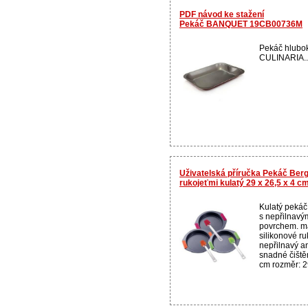
PDF návod ke stažení
Pekáč BANQUET 19CB00736M
Pekáč hlub
CULINARIA..
Uživatelská příručka Pekáč Berg
rukojeťmi kulatý 29 x 26,5 x 4 c
Kulatý pekáč
s nepřilnavý
povrchem. ma
silikonové ru
nepřilnavý an
snadné čištěn
cm rozměr: 29