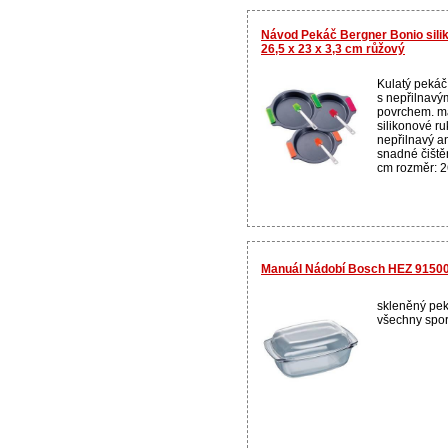
Návod Pekáč Bergner Bonio sili
26,5 x 23 x 3,3 cm růžový
Kulatý pekáč
s nepřilnavý
povrchem. ma
silikonové ru
nepřilnavý an
snadné čištěn
cm rozměr: 26
Manuál Nádobí Bosch HEZ 9150
skleněný pek
všechny sporá