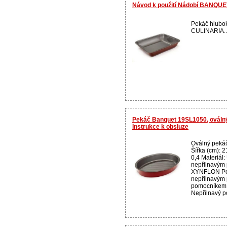
Návod k použití Nádobí BANQU
Pekáč hlubo
CULINARIA..
Pekáč Banquet 19SL1050, oválný,
Instrukce k obsluze
Oválný peká
Šířka (cm): 2
0,4 Materiál:
nepřilnavým 
XYNFLON Pek
nepřilnavým
pomocníkem 
Nepřilnavý po