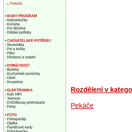
→
Pekáče
•
BABY PROGRAM
- Autosedačky
- Kočárky
- Pro těhotné
- Dětské potřeby
•
CHOVATELSKÉ POTŘEBY
- Akvaristika
- Psi a kočky
- Ptáci
- Hlodavci a ostatní
•
DOMàCNOST
- Biokrby
- Kuchyňské pomůcky
- Úklid
- Koupelna
Rozdělení v katego
•
ELEKTRONIKA
- Auto HIFI
- Televize
- DVD/Bluray přehrávače
Pekáče
- Filmy
•
FOTO
- Fotoaparáty
- Optika
- Paměťové karty
- Fotorámečky