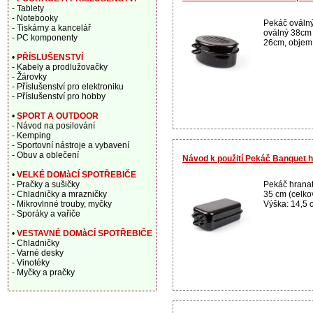
- Tablety
- Notebooky
Pekáč oválný
- Tiskárny a kancelář
oválný 38cm 
- PC komponenty
26cm, objem 6
•
PŘÍSLUŠENSTVÍ
- Kabely a prodlužovačky
- Žárovky
- Příslušenství pro elektroniku
- Příslušenství pro hobby
•
SPORT A OUTDOOR
- Návod na posilování
- Kemping
- Sportovní nástroje a vybavení
- Obuv a oblečení
Návod k použití Pekáč Banquet h
•
VELKÉ DOMàCÍ SPOTŘEBIČE
Pekáč hranat
- Pračky a sušičky
35 cm (celko
- Chladničky a mrazničky
Výška: 14,5 c
- Mikrovlnné trouby, myčky
- Sporáky a vařiče
•
VESTAVNÉ DOMàCÍ SPOTŘEBIČE
- Chladničky
- Varné desky
- Vinotéky
- Myčky a pračky