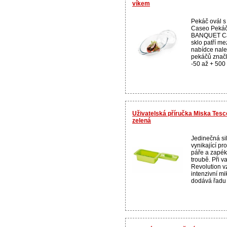
víkem
Pekáč ovál 
Caseo Pekáč 
BANQUET Cas
sklo patří me
nabídce nalez
pekáčů značk
-50 až + 500 s
Uživatelská příručka Miska Tes
zelená
Jedinečná si
vynikající pr
páře a zapék
troubě. Při 
Revolution v
intenzivní m
dodává řadu 