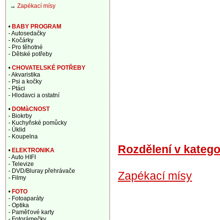
→
Zapékací mísy
•
BABY PROGRAM
- Autosedačky
- Kočárky
- Pro těhotné
- Dětské potřeby
•
CHOVATELSKÉ POTŘEBY
- Akvaristika
- Psi a kočky
- Ptáci
- Hlodavci a ostatní
•
DOMàCNOST
- Biokrby
- Kuchyňské pomůcky
- Úklid
- Koupelna
Rozdělení v katego
•
ELEKTRONIKA
- Auto HIFI
- Televize
- DVD/Bluray přehrávače
Zapékací mísy
- Filmy
•
FOTO
- Fotoaparáty
- Optika
- Paměťové karty
- Fotorámečky