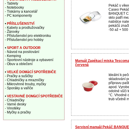
- Tablety
Pekáč s vík
- Notebooky
Caseo Pekáč 
- Tiskárny a kancelář
BANQUET Cas
- PC komponenty
sklo patří me
nabídce nalez
•
PŘÍSLUŠENSTVÍ
pekáčů značk
- Kabely a prodlužovačky
-50 až + 500 s
- Žárovky
- Příslušenství pro elektroniku
- Příslušenství pro hobby
•
SPORT A OUTDOOR
- Návod na posilování
- Kemping
- Sportovní nástroje a vybavení
Manuál Zapékací miska Tescom
- Obuv a oblečení
červená
•
VELKÉ DOMàCÍ SPOTŘEBIČE
Ideální k peč
- Pračky a sušičky
skladování po
- Chladničky a mrazničky
přípravu pašt
- Mikrovlnné trouby, myčky
apod. Vyrobe
- Sporáky a vařiče
odolné vůči 
°C. Vhodné 
•
VESTAVNÉ DOMàCÍ SPOTŘEBIČE
trub včetně m
- Chladničky
- Varné desky
- Vinotéky
- Myčky a pračky
Servisní manuál Pekáč BANQUET 