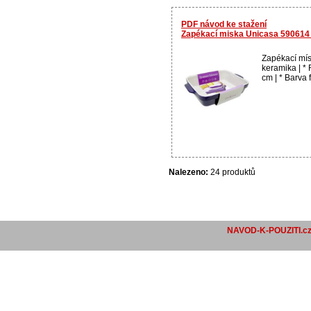
PDF návod ke stažení
Zapékací miska Unicasa 590614 o
Zapékací mísa
keramika | *
cm | * Barva f
Nalezeno:
24 produktů
NAVOD-K-POUZITI.c