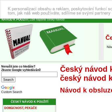
K personalizaci obsahu a reklam, poskytování funkcí s
tom, jak náš web používáte, sdílíme se svými partnery 
NÁVOD K POUŽITÍ
| Zde najdete český návod!
Če
Návod
Nenašli jste co hledáte?
Český návod k
Zkuste Google vyhledávání!
český návod k
Návod k obsluz
Custom Search
ČESKÝ NÁVOD K POUŽITÍ
DOMàCNOST, PEKàČE