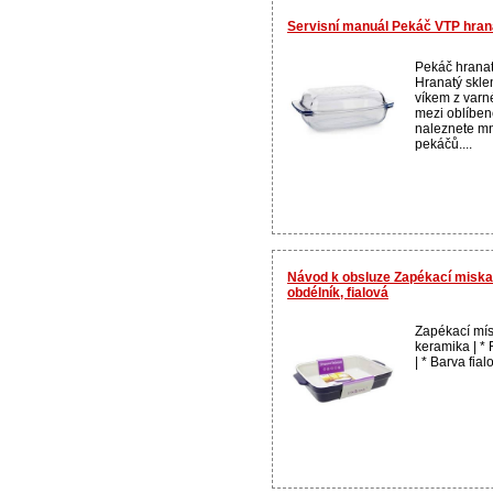
Servisní manuál Pekáč VTP hran
Pekáč hrana
Hranatý skle
víkem z varné
mezi oblíben
naleznete mn
pekáčů....
Návod k obsluze Zapékací misk
obdélník, fialová
Zapékací mísa
keramika | *
| * Barva fialo