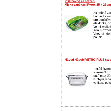
PDF návod ke stažení
Miska zapékací Pyrex 35 x 23cm
Skleněná za
borosilikáto
pro použití v
elektrická, h
Velmi kvalitn
sklo. Rozměr
Vhodná i do 
použit...
Návod Nádobí VETRO-PLUS čtver
Pekáč čtverec
s víkem 3 L z
patří mezi ž
kuchyni, v na
velikosti peká