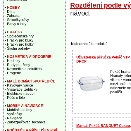
Rozdělení podle v
•
HOBBY
návod:
- Dílna
- Zahrada
- Sekačky trávy
- Barvy a laky
•
HRAČKY
- Společenské hry
- Hračky pro kluky
Nalezeno:
24 produktů
- Hračky pro holky
- Školní potřeby
•
KOSMETIKA A DROGERIE
Uživatelská příručka Pekáč VTP 
- Hodinky
DROP
- Rady pro ženy
- Kosmetika a celulitida
Pekáč hrana
- Drogerie
Hranatý skle
víkem z varné
•
MALÉ DOMàCÍ SPOTŘEBIČE
mezi oblíben
- Kávovary, vařiče
naleznete mn
- Vysavače, žehličky
pekáčů....
- Elektrické nádobí
- Péče o tělo
•
MOBILY A NAVIGACE
- Mobilní telefony
- Vysílačky
- Navigace
- Zabezpečovací technika
Manuál Pekáč BANQUET Caseo, 5
•
POČÍTAČE A PŘÍSLUŠENSTVÍ