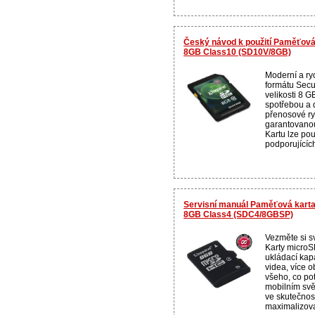
Český návod k použití Paměťov
8GB Class10 (SD10V/8GB)
Moderní a ry
formátu Secu
velikosti 8 G
spotřebou a
přenosové ry
garantovanou
Kartu lze pou
podporujících 
Servisní manuál Paměťová kart
8GB Class4 (SDC4/8GBSP)
Vezměte si sv
Karty microS
ukládací kapa
videa, více o
všeho, co po
mobilním sv
ve skutečnos
maximalizova