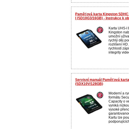
Paměťová karta Kingston SDHC 
I (SD10G3/16GB) - Instrukce k o
Karta UHS-I E
Kingston nab
umožní uživa
rychlý děj po
rozlišení HD.
rychlostí záp
integrity vid
Servisní manuál Paměťová kart
(SDX10V/128GB)
Moderní a ry
formátu Secu
Capacity o ve
vyniká nízko
vysoké přeno
garantovanou
Kartu lze pou
podporujících