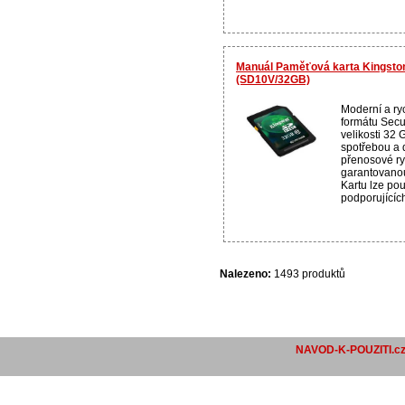
Manuál Paměťová karta Kingst
(SD10V/32GB)
Moderní a ry
formátu Secu
velikosti 32 
spotřebou a
přenosové ry
garantovanou
Kartu lze pou
podporujících 
Nalezeno:
1493 produktů
NAVOD-K-POUZITI.c