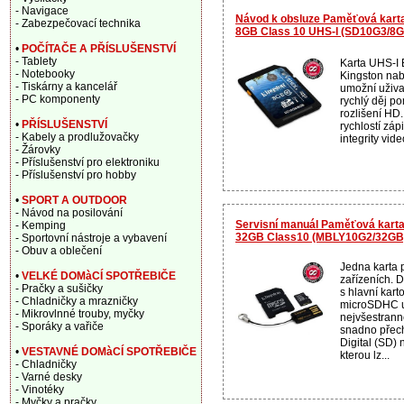
- Navigace
Návod k obsluze Paměťová karta
- Zabezpečovací technika
8GB Class 10 UHS-I (SD10G3/8
•
POČÍTAČE A PŘÍSLUŠENSTVÍ
- Tablety
Karta UHS-I E
- Notebooky
Kingston nab
- Tiskárny a kancelář
umožní uživa
- PC komponenty
rychlý děj po
rozlišení HD.
•
PŘÍSLUŠENSTVÍ
rychlostí záp
- Kabely a prodlužovačky
integrity vid
- Žárovky
- Příslušenství pro elektroniku
- Příslušenství pro hobby
•
SPORT A OUTDOOR
- Návod na posilování
Servisní manuál Paměťová karta 
- Kemping
32GB Class10 (MBLY10G2/32GB
- Sportovní nástroje a vybavení
- Obuv a oblečení
Jedna karta 
•
VELKÉ DOMàCÍ SPOTŘEBIČE
zařízeních. 
- Pračky a sušičky
s hlavní kar
- Chladničky a mrazničky
microSDHC už
- Mikrovlnné trouby, myčky
nejvšestrann
- Sporáky a vařiče
snadno přech
Digital (SD)
•
VESTAVNÉ DOMàCÍ SPOTŘEBIČE
kterou lz...
- Chladničky
- Varné desky
- Vinotéky
- Myčky a pračky