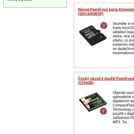
Návod Paměťová karta Kingsto
(SDC4/4GBSP)
Vezměte si sv
Karty microS
ukládací kapa
videa, více o
všeho, co po
mobilním sv
ve skutečnos
maximalizova
Český návod k použití Paměťová
(CF/4GB)
Objevte vyso
vyjímatelné z
digitálních d
CompactFlash
Technology j
použití v dig
zařízeních P
MP3. Tyt...