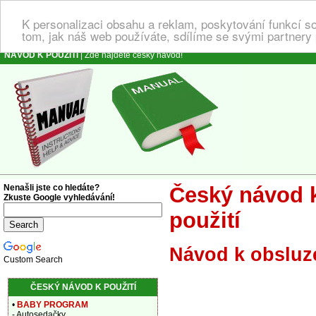
K personalizaci obsahu a reklam, poskytování funkcí s
tom, jak náš web používáte, sdílíme se svými partnery 
NÁVOD K POUŽITÍ
| Zde najdete český návod!
Nenašli jste co hledáte?
Český návod k
Zkuste Google vyhledávání!
použití
Návod k obsluz
Custom Search
ČESKÝ NÁVOD K POUŽITÍ
•
BABY PROGRAM
- Autosedačky