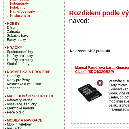
→
Fotoaparáty
→
Fotoknihy
Rozdělení podle v
→
Paměťové karty
→
Příslušenství
návod:
•
HOBBY
- Dílna
- Zahrada
- Sekačky trávy
- Barvy a laky
•
HRAČKY
Nalezeno:
1493 produktů
- Společenské hry
- Hračky pro kluky
- Hračky pro holky
- Školní potřeby
Manuál Paměťová karta Kingst
Class4 (SDC4/32GBSP)
•
KOSMETIKA A DROGERIE
- Hodinky
- Rady pro ženy
Vezměte si sv
- Kosmetika a celulitida
Karty microS
- Drogerie
ukládací kapa
videa, více o
•
MALÉ DOMàCÍ SPOTŘEBIČE
všeho, co po
- Kávovary, vařiče
mobilním sv
- Vysavače, žehličky
ve skutečnos
- Elektrické nádobí
maximalizova
- Péče o tělo
•
MOBILY A NAVIGACE
- Mobilní telefony
- Vysílačky