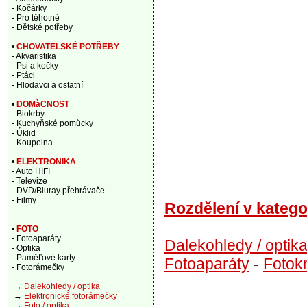
- Kočárky
- Pro těhotné
- Dětské potřeby
•
CHOVATELSKÉ POTŘEBY
- Akvaristika
- Psi a kočky
- Ptáci
- Hlodavci a ostatní
•
DOMàCNOST
- Biokrby
- Kuchyňské pomůcky
- Úklid
- Koupelna
•
ELEKTRONIKA
- Auto HIFI
- Televize
- DVD/Bluray přehrávače
- Filmy
Rozdělení v katego
•
FOTO
- Fotoaparáty
Dalekohledy / optik
- Optika
- Paměťové karty
Fotoaparáty
-
Fotok
- Fotorámečky
→
Dalekohledy / optika
→
Elektronické fotorámečky
→
Foto / optika