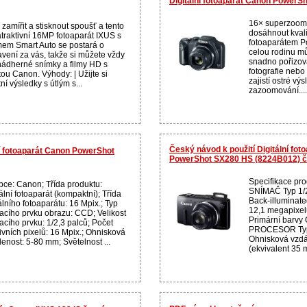
Digitální fotoaparát Canon PowerS
16× superzoom
 zamířit a stisknout spoušť a tento
dosáhnout kval
atraktivní 16MP fotoaparát IXUS s
fotoaparátem P
mem Smart Auto se postará o
celou rodinu m
avení za vás, takže si můžete vždy
snadno pořizov
 nádherné snímky a filmy HD s
fotografie nebo 
tou Canon. Výhody: | Užijte si
zajistí ostré výs
tní výsledky s útlým s...
zazoomování....
Český návod k použití Digitální fo
ní fotoaparát Canon PowerShot
PowerShot SX280 HS (8224B012) 
Specifikace p
bce: Canon; Třída produktu:
SNÍMAČ Typ 1/
ální fotoaparát (kompaktní); Třída
Back-illuminated
álního fotoaparátu: 16 Mpix.; Typ
12,1 megapixelů
acího prvku obrazu: CCD; Velikost
Primární barv
acího prvku: 1/2,3 palců; Počet
PROCESOR Typ
ivních pixelů: 16 Mpix.; Ohnisková
Ohnisková vzdá
enost: 5-80 mm; Světelnost ...
(ekvivalent 35 