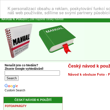
K personalizaci obsahu a reklam, poskytování funkcí s
náš web používáte, sdílíme se svými partnery působícím
NÁVOD K POUŽITÍ
| Zde najdete český návod!
Nenašli jste co hledáte?
Český návod k použi
Zkuste Google vyhledávání!
Návod k obsluze Foto - 
Custom Search
ČESKÝ NÁVOD K POUŽITÍ
FOTOAPARàTY