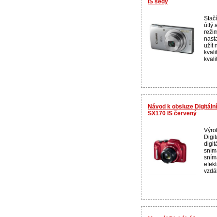
IS šedý
Stačí
útlý 
reži
nast
užít
kvali
kvali
Návod k obsluze Digitál
SX170 IS červený
Výro
Digit
digit
sním
sním
efekt
vzdál