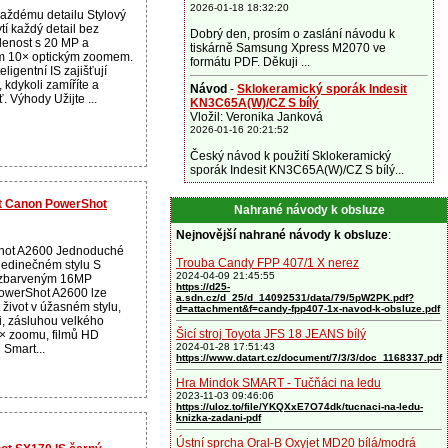
2026-01-18 18:32:20
 každému detailu Stylový
í každý detail bez
Dobrý den, prosím o zaslání návodu k
lenost s 20 MP a
tiskárně Samsung Xpress M2070 ve
ým 10× optickým zoomem.
formátu PDF. Děkuji ...
eligentní IS zajišťují
 kdykoli zamíříte a
Návod
-
Sklokeramický sporák Indesit
. Výhody Užijte ...
KN3C65A(W)/CZ S bílý
Vložil: Veronika Janková
2026-01-16 20:21:52
Český návod k použití Sklokeramický
sporák Indesit KN3C65A(W)/CZ S bílý...
rát Canon PowerShot
Nahrané návody k obsluze
Nejnovější nahrané návody k obsluze
:
ot A2600 Jednoduché
Trouba Candy FPP 407/1 X nerez
 jedinečném stylu S
2024-04-09 21:45:55
e zbarveným 16MP
https://d25-
owerShot A2600 lze
a.sdn.cz/d_25/d_14092531/data/79/5pW2PK.pdf?
 život v úžasném stylu,
d=attachment&f=candy-fpp407-1x-navod-k-obsluze.pdf
i, zásluhou velkého
Šicí stroj Toyota JFS 18 JEANS bílý
5× zoomu, filmů HD
2024-01-28 17:51:43
 Smart...
https://www.datart.cz/document/7/3/3/doc_1168337.pdf
Hra Mindok SMART - Tučňáci na ledu
2023-11-03 09:46:06
https://uloz.to/file/YKQXxE7O74dk/tucnaci-na-ledu-
knizka-zadani-pdf
Ústní sprcha Oral-B Oxyjet MD20 bílá/modrá