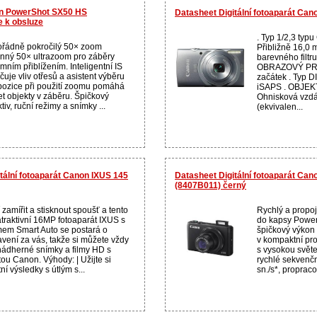
non PowerShot SX50 HS
Datasheet Digitální fotoaparát Can
e k obsluze
. Typ 1/2,3 typu
řádně pokročilý 50× zoom
Přibližně 16,0 
nný 50× ultrazoom pro záběry
barevného filtru
mním přiblížením. Inteligentní IS
OBRAZOVÝ PR
čuje vliv otřesů a asistent výběru
začátek . Typ D
ozice při použití zoomu pomáhá
iSAPS . OBJEKT
et objekty v záběru. Špičkový
Ohnisková vzdá
tiv, ruční režimy a snímky ...
(ekvivalen...
itální fotoaparát Canon IXUS 145
Datasheet Digitální fotoaparát Ca
(8407B011) černý
 zamířit a stisknout spoušť a tento
Rychlý a propoj
atraktivní 16MP fotoaparát IXUS s
do kapsy Power
mem Smart Auto se postará o
špičkový výkon 
avení za vás, takže si můžete vždy
v kompaktní pro
 nádherné snímky a filmy HD s
s vysokou světe
tou Canon. Výhody: | Užijte si
rychlé sekvenčn
tní výsledky s útlým s...
sn./s*, proprac