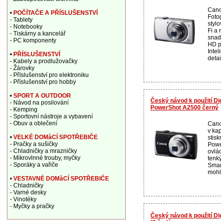
Cano
•
POČÍTAČE A PŘÍSLUŠENSTVÍ
Fotog
- Tablety
styl
- Notebooky
Fi a
- Tiskárny a kancelář
snad
- PC komponenty
HD p
Intel
•
PŘÍSLUŠENSTVÍ
detai
- Kabely a prodlužovačky
- Žárovky
- Příslušenství pro elektroniku
- Příslušenství pro hobby
•
SPORT A OUTDOOR
Český návod k použití Di
- Návod na posilování
PowerShot A2500 černý
- Kemping
- Sportovní nástroje a vybavení
- Obuv a oblečení
Cano
v ka
•
VELKÉ DOMàCÍ SPOTŘEBIČE
stis
- Pračky a sušičky
Powe
- Chladničky a mrazničky
ovlá
- Mikrovlnné trouby, myčky
tenk
- Sporáky a vařiče
Smar
mohl
•
VESTAVNÉ DOMàCÍ SPOTŘEBIČE
- Chladničky
- Varné desky
- Vinotéky
- Myčky a pračky
Český návod k použití Di