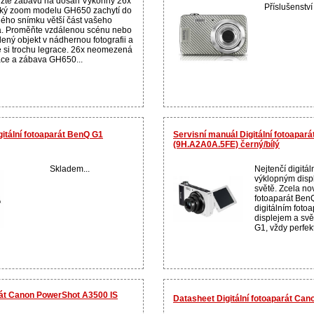
ližte zábavu na dosah Výkonný 26x
Příslušenství
cký zoom modelu GH650 zachytí do
lého snímku větší část vašeho
a. Proměňte vzdálenou scénu nebo
lený objekt v nádhernou fotografii a
te si trochu legrace. 26x neomezená
ace a zábava GH650...
gitální fotoaparát BenQ G1
Servisní manuál Digitální fotoapar
(9H.A2A0A.5FE) černý/bílý
Skladem...
Nejtenčí digitál
výklopným displ
světě. Zcela no
fotoaparát Ben
digitálním foto
displejem a svě
G1, vždy perfekt
arát Canon PowerShot A3500 IS
Datasheet Digitální fotoaparát Cano