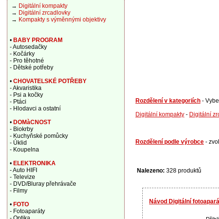
→
Digitální kompakty
→
Digitální zrcadlovky
→
Kompakty s výměnnými objektivy
•
BABY PROGRAM
- Autosedačky
- Kočárky
- Pro těhotné
- Dětské potřeby
•
CHOVATELSKÉ POTŘEBY
- Akvaristika
- Psi a kočky
Rozdělení v kategoriích
- Vybe
- Ptáci
- Hlodavci a ostatní
Digitální kompakty
-
Digitální z
•
DOMàCNOST
- Biokrby
- Kuchyňské pomůcky
Rozdělení podle výrobce
- zvo
- Úklid
- Koupelna
•
ELEKTRONIKA
- Auto HIFI
Nalezeno:
328 produktů
- Televize
- DVD/Bluray přehrávače
- Filmy
Návod Digitální fotoapa
•
FOTO
- Fotoaparáty
- Optika