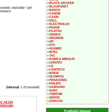
•
BLACK-DECKER
•
BLAUPUNKT
odobě, nejčastěji *.pdf
•
BOSCH
tránkách.
•
CANON
•
CASIO
•
DELL
•
ELECTROLUX
•
FAGOR
•
FUJITSU
•
GENIUS
•
GRUNDIG
•
HP
•
HTC
•
HUAWEI
•
INTEL
•
JVC
•
KONICA MINOLTA
•
LENOVO
•
LG
•
LOGITECH
•
NOKIA
•
OLYMPUS
•
PANASONIC
•
PHILIPS
•
SAMSUNG
Zobrazuji
: 1-20 produktů
•
SONY
•
TOMTOM
•
XEROX
•
ZANUSSI
DSC AE100
19004186)
Probíhající diskuze