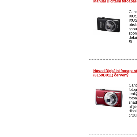
Manuál Digitální fotoapa
Cano
IXUS
IXUS
obslu
spou
zoom
detai
St...
Návod Digitální fotoapa
(8159B011) červený
Cano
foto
tenk
foto
snad
ať j
disp
(720