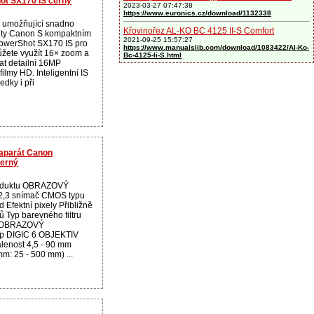
hot SX170 IS černý
2023-03-27 07:47:38
https://www.euronics.cz/download/1132338
 umožňující snadno
Křovinořez AL-KO BC 4125 II-S Comfort
ity Canon S kompaktním
2021-09-25 15:57:27
owerShot SX170 IS pro
https://www.manualslib.com/download/1083422/Al-Ko-
ůžete využít 16× zoom a
Bc-4125-Ii-S.html
at detailní 16MP
filmy HD. Inteligentní IS
ledky i při
toaparát Canon
černý
roduktu OBRAZOVÝ
2,3 snímač CMOS typu
 Efektní pixely Přibližně
 Typ barevného filtru
y OBRAZOVÝ
 DIGIC 6 OBJEKTIV
lenost 4,5 - 90 mm
mm: 25 - 500 mm) ...