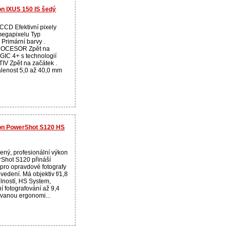
on IXUS 150 IS šedý
 CCD Efektivní pixely
megapixelu Typ
 Primární barvy .
OCESOR Zpět na
IGIC 4+ s technologií
IV Zpět na začátek .
lenost 5,0 až 40,0 mm
non PowerShot S120 HS
ený, profesionální výkon
Shot S120 přináší
pro opravdové fotografy
vedení. Má objektiv f/1,8
lností, HS System,
í fotografování až 9,4
ovanou ergonomi...