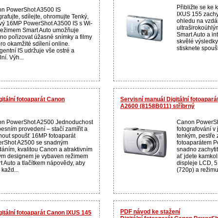
Přibližte se ke
n PowerShot A3500 IS
IXUS 155 zachyt
rafujte, sdílejte, ohromujte Tenký,
ohledu na vzdá
ový 16MP PowerShot A3500 IS s Wi-
ultraširokoúhl
 režimem Smart Auto umožňuje
Smart Auto a int
no pořizovat úžasné snímky a filmy
skvělé výsledky,
ro okamžité sdílení online.
stisknete spoušť
igentní IS udržuje vše ostré a
lní. Výh...
gitální fotoaparát Canon
Servisní manuál Digitální fotoapa
A2600 (8158B011) stříbrný
n PowerShot A2500 Jednoduchost
Canon PowerSh
pesním provedení – stačí zamířit a
fotografování v
knout spoušť 16MP fotoaparát
tenkým, pestř
rShot A2500 se snadným
fotoaparátem P
dáním, kvalitou Canon a atraktivním
snadno zachytit
ým designem je vybaven režimem
ať jdete kamkol
t Auto a tlačítkem nápovědy, aby
displeje LCD, 
 každ...
(720p) a režimu
PDF návod ke stažení
gitální fotoaparát Canon IXUS 145