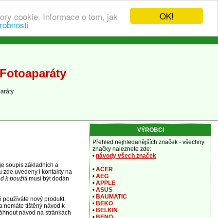
OK!
ory cookie. Informace o tom, jak
robnosti
 Fotoaparáty
aráty
VÝROBCI
Přehled nejhledanějších značek - všechny
značky naleznete zde:
•
návody všech značek
je soupis základních a
•
ACER
ou zde uvedeny i kontakty na
•
AEG
 k použití
musí být dodán
•
APPLE
•
ASUS
•
BAUMATIC
é používáte nový produkt,
•
BEKO
a nemáte tištěný návod k
•
BELKIN
áhnout návod na stránkách
•
BENQ