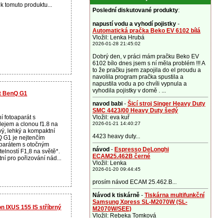
 k tomuto produktu...
Poslední diskutované produkty
:
napustí vodu a vyhodí pojistky
-
Automatická pračka Beko EV 6102 bílá
Vložil: Lenka Hrubá
2026-01-28 21:45:02
Dobrý den, v práci mám pračku Beko EV
6102 bílo dnes jsem s ní měla problém !!! A
to že pračku jsem zapojila do el proudu a
navolila program pračka spustila a
napustila vodu a po chvíli vypnula a
vyhodila pojistky v domě . ...
át BenQ G1
navod babi
-
Šicí stroj Singer Heavy Duty
SMC 4423/00 Heavy Duty šedý
ní fotoaparát s
Vložil: eva kuř
ejem a clonou f1.8 na
2026-01-21 14:40:27
vý, lehký a kompaktní
4423 heavy duty...
Q G1 je nejtenčím
aparátem s otočným
návod
-
Espresso DeLonghi
telností F1,8 na světě*.
ECAM25.462B černé
ní pro pořizování nád...
Vložil: Lenka
2026-01-20 09:44:45
prosím návod ECAM 25.462.B...
Návod k tiskárně
-
Tiskárna multifunkční
Samsung Xpress SL-M2070W (SL-
n IXUS 155 IS stříbrný
M2070W/SEE)
Vložil: Rebeka Tomková