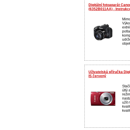
Digitální fotoaparát Ca
(6352B011AA) - Instrukc
Mimo
Výko
extré
potla
komp
udrž
objek
Uživatelská příručka Dig
IS červený
Stačí
útlý 
reži
nast
užít
kvali
kvali