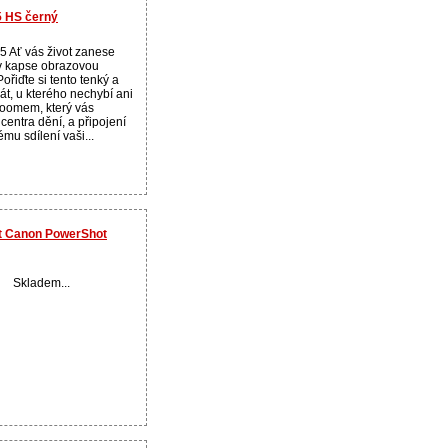
5 HS černý
 Ať vás život zanese
 v kapse obrazovou
ořiďte si tento tenký a
rát, u kterého nechybí ani
zoomem, který vás
centra dění, a připojení
mu sdílení vaši...
rát Canon PowerShot
Skladem...