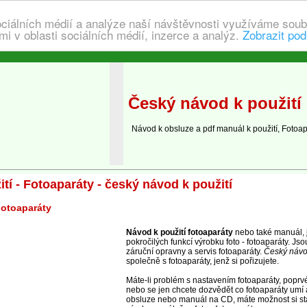
ociálních médií a analýze naší návštěvnosti využíváme soub
i v oblasti sociálních médií, inzerce a analýz.
Zobrazit pod
Český návod k použití
Návod k obsluze a pdf manuál k použití, Fotoap
tí - Fotoaparáty - český návod k použití
Fotoaparáty
Návod k použití fotoaparáty
nebo také manuál, 
pokročilých funkcí výrobku foto - fotoaparáty. Js
záruční opravny a servis fotoaparáty.
Český návod
společně s fotoaparáty, jenž si pořizujete.
Máte-li problém s nastavením fotoaparáty, poprv
nebo se jen chcete dozvědět co fotoaparáty umí 
obsluze nebo manuál na CD, máte možnost si st