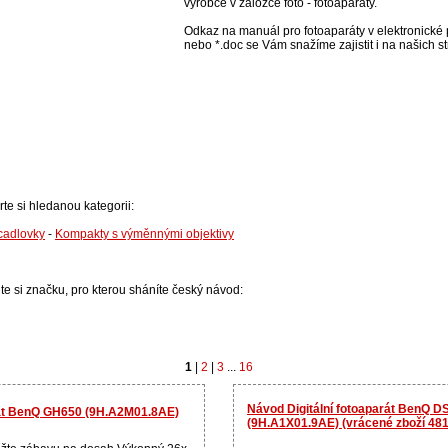
výrobce v záložce foto - fotoaparáty.
Odkaz na manuál pro fotoaparáty v elektronické p
nebo *.doc se Vám snažíme zajistit i na našich s
rte si hledanou kategorii:
rcadlovky
-
Kompakty s výměnnými objektivy
lte si značku, pro kterou sháníte český návod:
1
|
2
|
3
...
16
Návod Digitální fotoaparát BenQ 
rát BenQ GH650 (9H.A2M01.8AE)
(9H.A1X01.9AE) (vrácené zboží 48