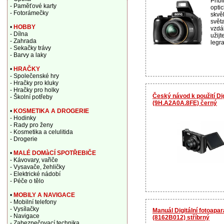
Přib
- Paměťové karty
opti
- Fotorámečky
skvě
svět
•
HOBBY
vzdá
- Dílna
užij
- Zahrada
legr
- Sekačky trávy
- Barvy a laky
•
HRAČKY
- Společenské hry
- Hračky pro kluky
- Hračky pro holky
Český návod k použití Di
- Školní potřeby
(9H.A2A0A.8FE) černý
•
KOSMETIKA A DROGERIE
- Hodinky
- Rady pro ženy
- Kosmetika a celulitida
- Drogerie
•
MALÉ DOMàCÍ SPOTŘEBIČE
- Kávovary, vařiče
- Vysavače, žehličky
- Elektrické nádobí
- Péče o tělo
•
MOBILY A NAVIGACE
- Mobilní telefony
- Vysílačky
Manuál Digitální fotoap
- Navigace
(8162B012) stříbrný
- Zabezpečovací technika