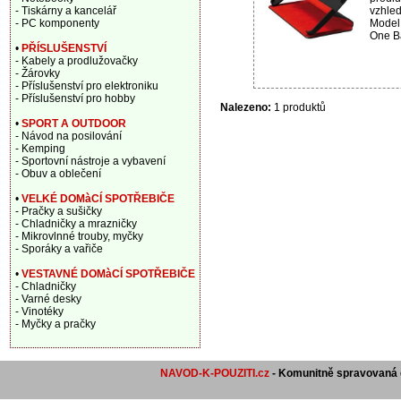
vzhled
- Tiskárny a kancelář
Model
- PC komponenty
One Ba
•
PŘÍSLUŠENSTVÍ
- Kabely a prodlužovačky
- Žárovky
- Příslušenství pro elektroniku
- Příslušenství pro hobby
Nalezeno:
1 produktů
•
SPORT A OUTDOOR
- Návod na posilování
- Kemping
- Sportovní nástroje a vybavení
- Obuv a oblečení
•
VELKÉ DOMàCÍ SPOTŘEBIČE
- Pračky a sušičky
- Chladničky a mrazničky
- Mikrovlnné trouby, myčky
- Sporáky a vařiče
•
VESTAVNÉ DOMàCÍ SPOTŘEBIČE
- Chladničky
- Varné desky
- Vinotéky
- Myčky a pračky
NAVOD-K-POUZITI.cz
- Komunitně spravovaná