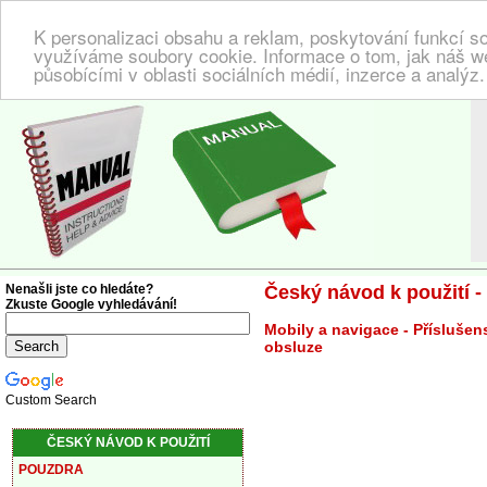
K personalizaci obsahu a reklam, poskytování funkcí so
využíváme soubory cookie. Informace o tom, jak náš w
působícími v oblasti sociálních médií, inzerce a analýz
NÁVOD K POUŽITÍ
| Zde najdete český návod!
Nenašli jste co hledáte?
Český návod k použití 
Zkuste Google vyhledávání!
Mobily a navigace - Příslušen
obsluze
Custom Search
ČESKÝ NÁVOD K POUŽITÍ
POUZDRA