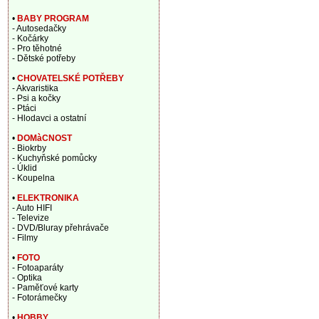
•
BABY PROGRAM
- Autosedačky
- Kočárky
- Pro těhotné
- Dětské potřeby
•
CHOVATELSKÉ POTŘEBY
- Akvaristika
- Psi a kočky
- Ptáci
- Hlodavci a ostatní
•
DOMàCNOST
- Biokrby
- Kuchyňské pomůcky
- Úklid
- Koupelna
•
ELEKTRONIKA
- Auto HIFI
- Televize
- DVD/Bluray přehrávače
- Filmy
•
FOTO
- Fotoaparáty
- Optika
- Paměťové karty
- Fotorámečky
•
HOBBY