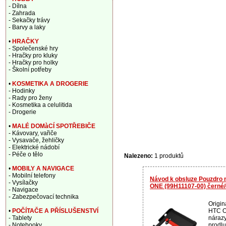
- Dílna
- Zahrada
- Sekačky trávy
- Barvy a laky
•
HRAČKY
- Společenské hry
- Hračky pro kluky
- Hračky pro holky
- Školní potřeby
•
KOSMETIKA A DROGERIE
- Hodinky
- Rady pro ženy
- Kosmetika a celulitida
- Drogerie
•
MALÉ DOMàCÍ SPOTŘEBIČE
- Kávovary, vařiče
- Vysavače, žehličky
- Elektrické nádobí
- Péče o tělo
Nalezeno:
1 produktů
•
MOBILY A NAVIGACE
- Mobilní telefony
Návod k obsluze Pouzdro 
- Vysílačky
ONE (99H11107-00) černé
- Navigace
- Zabezpečovací technika
Origin
HTC O
•
POČÍTAČE A PŘÍSLUŠENSTVÍ
nárazy
- Tablety
prodlu
- Notebooky