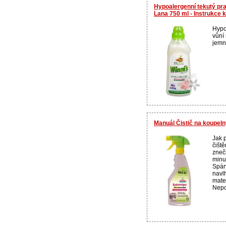
Hypoalergenní tekutý pra
Lana 750 ml - Instrukce 
Hypo
vůní
jemné
Manuál Čistič na koupeln
Jak 
čiště
zneči
minu
Spár
navlh
mate
Nepou