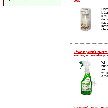
šedý
Osvě
krás
si v
domo
nádo
inte
obsa
Návod k použití Univerz
všechny omyvatelné povr
Winn
příp
troub
vhod
a maz
Bio Aviváž 750 ml - Instr