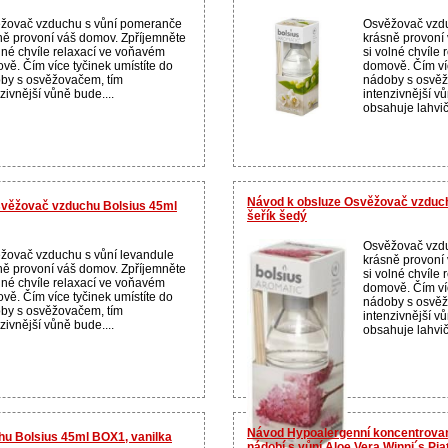
žovač vzduchu s vůní pomeranče
Osvěžovač vzdu
ně provoní váš domov. Zpříjemněte
krásně provoní
olné chvíle relaxací ve voňavém
si volné chvíle
vě. Čím více tyčinek umístíte do
domově. Čím víc
by s osvěžovačem, tím
nádoby s osvěž
zivnější vůně bude....
intenzivnější v
obsahuje lahvič
Návod k obsluze Osvěžovač vzduc
svěžovač vzduchu Bolsius 45ml
šeřík šedý
Osvěžovač vzdu
žovač vzduchu s vůní levandule
krásně provoní
ně provoní váš domov. Zpříjemněte
si volné chvíle
olné chvíle relaxací ve voňavém
domově. Čím víc
vě. Čím více tyčinek umístíte do
nádoby s osvěž
by s osvěžovačem, tím
intenzivnější v
zivnější vůně bude....
obsahuje lahvič
Návod Hypoalergenní koncentrovan
u Bolsius 45ml BOX1, vanilka
nádobí s vůní Aloe Vera Winni´s Piat