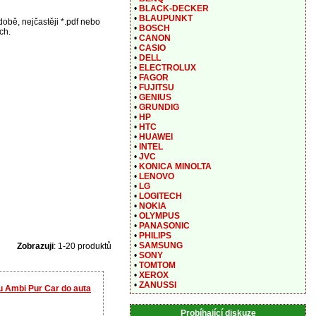
•
BLACK-DECKER
•
BLAUPUNKT
obě, nejčastěji *.pdf nebo
•
BOSCH
ch.
•
CANON
•
CASIO
•
DELL
•
ELECTROLUX
•
FAGOR
•
FUJITSU
•
GENIUS
•
GRUNDIG
•
HP
•
HTC
•
HUAWEI
•
INTEL
•
JVC
•
KONICA MINOLTA
•
LENOVO
•
LG
•
LOGITECH
•
NOKIA
•
OLYMPUS
•
PANASONIC
•
PHILIPS
•
SAMSUNG
Zobrazuji
: 1-20 produktů
•
SONY
•
TOMTOM
•
XEROX
•
ZANUSSI
u Ambi Pur Car do auta
Probíhající diskuze