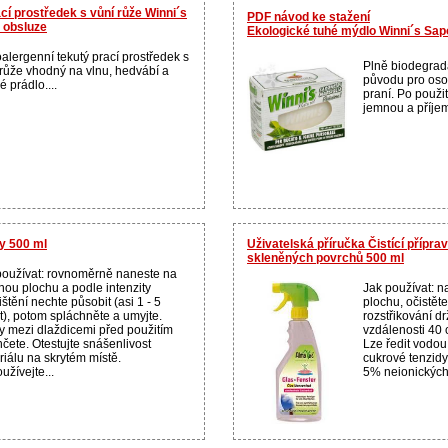
cí prostředek s vůní růže Winni´s
PDF návod ke stažení
k obsluze
Ekologické tuhé mýdlo Winni´s Sap
alergenní tekutý prací prostředek s
Plně biodegrada
 růže vhodný na vlnu, hedvábí a
původu pro osob
 prádlo....
praní. Po použi
jemnou a příje
y 500 ml
Uživatelská příručka Čistící přípr
skleněných povrchů 500 ml
používat: rovnoměrně naneste na
nou plochu a podle intenzity
Jak používat: n
štění nechte působit (asi 1 - 5
plochu, očistěte
t), potom spláchněte a umyjte.
rozstřikování d
y mezi dlaždicemi před použitím
vzdálenosti 40 
čete. Otestujte snášenlivost
Lze ředit vodou
riálu na skrytém místě.
cukrové tenzidy
žívejte...
5% neionických 