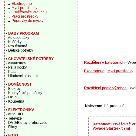
→
Ekodrogerie
→
Mycí prostředky
→
Osvěžovače vzduchu
→
Prací prostředky
→
Přípravky do myčky
•
BABY PROGRAM
- Autosedačky
- Kočárky
- Pro těhotné
- Dětské potřeby
•
CHOVATELSKÉ POTŘEBY
Rozdělení v kategoriích
- Vybe
- Akvaristika
- Psi a kočky
Ekodrogerie
-
Mycí prostředky
- Ptáci
- Hlodavci a ostatní
•
DOMàCNOST
Rozdělení podle výrobce
- zvo
- Biokrby
- Kuchyňské pomůcky
- Úklid
- Koupelna
Nalezeno:
111 produktů
•
ELEKTRONIKA
- Auto HIFI
- Televize
- DVD/Bluray přehrávače
Datasheet Osvěžovač vz
- Filmy
Voyage Starterkit 7ml
•
FOTO