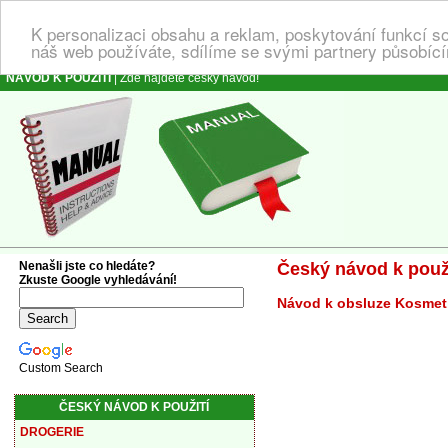
K personalizaci obsahu a reklam, poskytování funkcí s
náš web používáte, sdílíme se svými partnery působícím
NÁVOD K POUŽITÍ
| Zde najdete český návod!
Nenašli jste co hledáte?
Český návod k použi
Zkuste Google vyhledávání!
Návod k obsluze Kosmetik
Custom Search
ČESKÝ NÁVOD K POUŽITÍ
DROGERIE