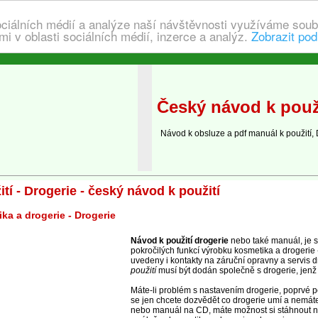
ociálních médií a analýze naší návštěvnosti využíváme soub
i v oblasti sociálních médií, inzerce a analýz.
Zobrazit pod
Český návod k použi
Návod k obsluze a pdf manuál k použití, 
tí - Drogerie - český návod k použití
a a drogerie - Drogerie
Návod k použití drogerie
nebo také manuál, je s
pokročilých funkcí výrobku kosmetika a drogerie 
uvedeny i kontakty na záruční opravny a servis d
použití
musí být dodán společně s drogerie, jenž s
Máte-li problém s nastavením drogerie, poprvé 
se jen chcete dozvědět co drogerie umí a nemáte
nebo manuál na CD, máte možnost si stáhnout n