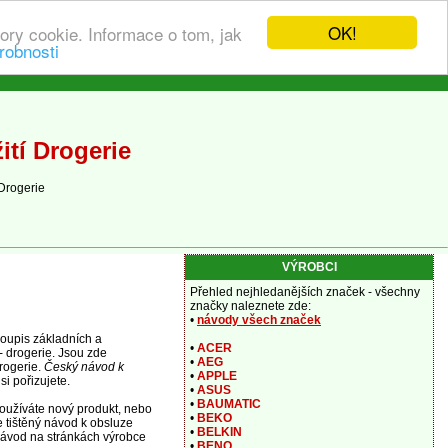
OK!
ory cookie. Informace o tom, jak
robnosti
tí Drogerie
Drogerie
VÝROBCI
Přehled nejhledanějších značek - všechny
značky naleznete zde:
•
návody všech značek
oupis základních a
•
ACER
- drogerie. Jsou zde
•
AEG
rogerie.
Český návod k
•
APPLE
i pořizujete.
•
ASUS
•
BAUMATIC
používáte nový produkt, nebo
•
BEKO
 tištěný návod k obsluze
•
BELKIN
ávod na stránkách výrobce
•
BENQ