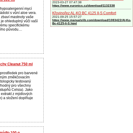
2023-03-27 07:47:38
https://www.euronics.cz/download/1132338
hypoalergenní mycí
ádobí s vůní aloe vera.
Křovinořez AL-KO BC 4125 II-S Comfort
 zbaví mastnoty vaše
2021-09-25 15:57:27
https://www.manualslib.com/download/1083422/Al-Ko-
 je ohleduplný vůči vaší
Bc-4125-Ii-S.html
vému specifickému
ého původu....
echy Cleanut 750 ml
í prostředek pro barvené
zeným změkčovacím
tologicky testovaný
vhodný pro všechny
 stupňů Celsia). Jako
t extrakt z mýdlových
) a složení doplňuje
 mýdlo 100 g