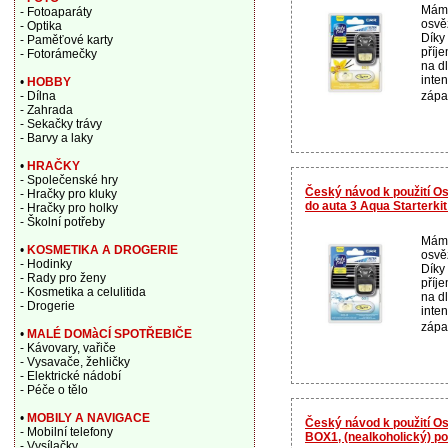
Máme
- Fotoaparáty
osvě
- Optika
Díky
- Paměťové karty
příj
- Fotorámečky
na d
inte
•
HOBBY
zápa
- Dílna
- Zahrada
- Sekačky trávy
- Barvy a laky
•
HRAČKY
- Společenské hry
Český návod k použití O
- Hračky pro kluky
do auta 3 Aqua Starterki
- Hračky pro holky
- Školní potřeby
Máme
•
KOSMETIKA A DROGERIE
osvě
- Hodinky
Díky
- Rady pro ženy
příj
- Kosmetika a celulitida
na d
- Drogerie
inte
zápa
•
MALÉ DOMàCÍ SPOTŘEBIČE
- Kávovary, vařiče
- Vysavače, žehličky
- Elektrické nádobí
- Péče o tělo
•
MOBILY A NAVIGACE
Český návod k použití O
- Mobilní telefony
BOX1, (nealkoholický) 
- Vysílačky