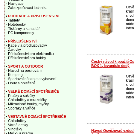
- Navigace
Osvě
- Zabezpečovací technika
krás
si v
•
POČÍTAČE A PŘÍSLUŠENSTVÍ
domo
- Tablety
nádo
- Notebooky
inten
- Tiskárny a kancelář
- PC komponenty
•
PŘÍSLUŠENSTVÍ
- Kabely a prodlužovačky
- Žárovky
- Příslušenství pro elektroniku
- Příslušenství pro hobby
Český návod k použití O
BOX 1, levandule šedý
•
SPORT A OUTDOOR
- Návod na posilování
- Kemping
Osvě
- Sportovní nástroje a vybavení
krás
- Obuv a oblečení
si v
domo
•
VELKÉ DOMàCÍ SPOTŘEBIČE
nádo
- Pračky a sušičky
inten
- Chladničky a mrazničky
- Mikrovlnné trouby, myčky
- Sporáky a vařiče
•
VESTAVNÉ DOMàCÍ SPOTŘEBIČE
- Chladničky
- Varné desky
- Vinotéky
Návod Osvěžovač vzduch
- Myčky a pračky