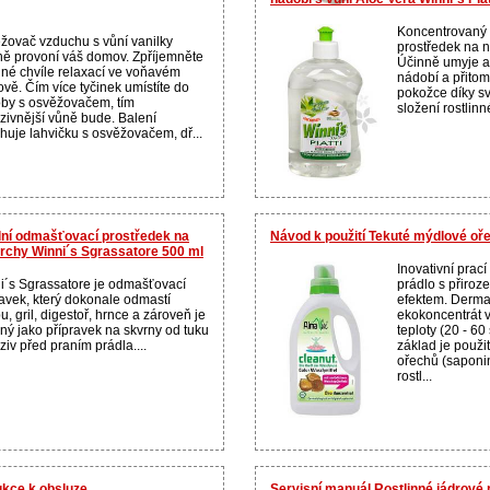
Koncentrovaný 
žovač vzduchu s vůní vanilky
prostředek na n
ně provoní váš domov. Zpříjemněte
Účinně umyje a
olné chvíle relaxací ve voňavém
nádobí a přitom
vě. Čím více tyčinek umístíte do
pokožce díky s
by s osvěžovačem, tím
složení rostlinn
nzivnější vůně bude. Balení
huje lahvičku s osvěžovačem, dř...
ální odmašťovací prostředek na
Návod k použití Tekuté mýdlové oř
chy Winni´s Sgrassatore 500 ml
Inovativní prac
i´s Sgrassatore je odmašťovací
prádlo s přiro
ravek, který dokonale odmastí
efektem. Derma
u, gril, digestoř, hrnce a zároveň je
ekokoncentrát 
ný jako přípravek na skvrny od tuku
teploty (20 - 60
iv před praním prádla....
základ je použi
ořechů (saponin
rostl...
ukce k obsluze
Servisní manuál Rostlinné jádrové