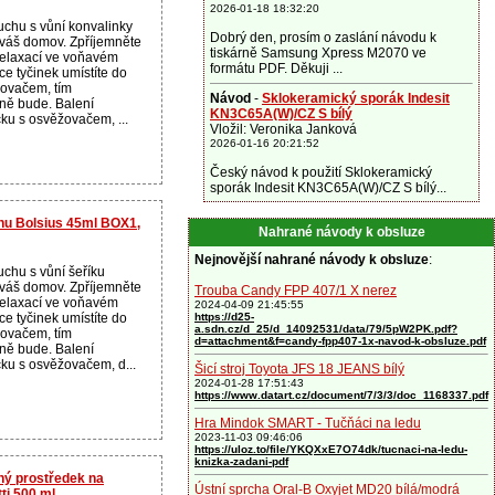
2026-01-18 18:32:20
chu s vůní konvalinky
Dobrý den, prosím o zaslání návodu k
 váš domov. Zpříjemněte
tiskárně Samsung Xpress M2070 ve
 relaxací ve voňavém
formátu PDF. Děkuji ...
e tyčinek umístíte do
ovačem, tím
Návod
-
Sklokeramický sporák Indesit
ůně bude. Balení
KN3C65A(W)/CZ S bílý
ku s osvěžovačem, ...
Vložil: Veronika Janková
2026-01-16 20:21:52
Český návod k použití Sklokeramický
sporák Indesit KN3C65A(W)/CZ S bílý...
hu Bolsius 45ml BOX1,
Nahrané návody k obsluze
Nejnovější nahrané návody k obsluze
:
chu s vůní šeříku
 váš domov. Zpříjemněte
Trouba Candy FPP 407/1 X nerez
 relaxací ve voňavém
2024-04-09 21:45:55
e tyčinek umístíte do
https://d25-
a.sdn.cz/d_25/d_14092531/data/79/5pW2PK.pdf?
ovačem, tím
d=attachment&f=candy-fpp407-1x-navod-k-obsluze.pdf
ůně bude. Balení
ku s osvěžovačem, d...
Šicí stroj Toyota JFS 18 JEANS bílý
2024-01-28 17:51:43
https://www.datart.cz/document/7/3/3/doc_1168337.pdf
Hra Mindok SMART - Tučňáci na ledu
2023-11-03 09:46:06
https://uloz.to/file/YKQXxE7O74dk/tucnaci-na-ledu-
knizka-zadani-pdf
ý prostředek na
Ústní sprcha Oral-B Oxyjet MD20 bílá/modrá
ti 500 ml