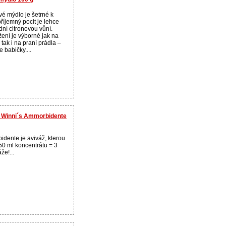
vé mýdlo je šetrné k
říjemný pocit je lehce
ní citronovou vůní.
ení je výborné jak na
tak i na praní prádla –
e babičky....
ž Winni´s Ammorbidente
dente je aviváž, kterou
750 ml koncentrátu = 3
že!...