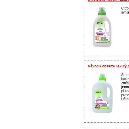
Citr
synte
Návod k obsluze Tekutý p
Šetrn
bare
změk
jemn
přír
prot
Účinn