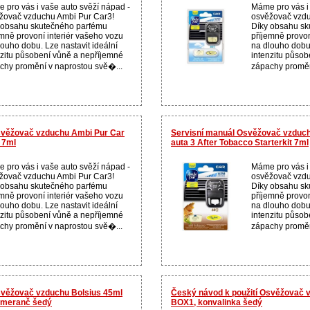
 pro vás i vaše auto svěží nápad -
Máme pro vás i 
žovač vzduchu Ambi Pur Car3!
osvěžovač vzdu
 obsahu skutečného parfému
Díky obsahu sk
emně provoní interiér vašeho vozu
příjemně provon
louho dobu. Lze nastavit ideální
na dlouho dobu.
nzitu působení vůně a nepříjemné
intenzitu půso
chy promění v naprostou svě�...
zápachy proměn
svěžovač vzduchu Ambi Pur Car
Servisní manuál Osvěžovač vzduch
t 7ml
auta 3 After Tobacco Starterkit 7ml
 pro vás i vaše auto svěží nápad -
Máme pro vás i 
žovač vzduchu Ambi Pur Car3!
osvěžovač vzdu
 obsahu skutečného parfému
Díky obsahu sk
emně provoní interiér vašeho vozu
příjemně provon
louho dobu. Lze nastavit ideální
na dlouho dobu.
nzitu působení vůně a nepříjemné
intenzitu půso
chy promění v naprostou svě�...
zápachy proměn
svěžovač vzduchu Bolsius 45ml
Český návod k použití Osvěžovač 
pomeranč šedý
BOX1, konvalinka šedý