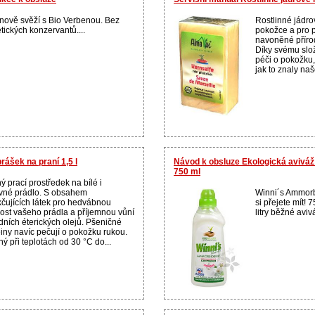
onově svěží s Bio Verbenou. Bez
Rostlinné jádro
tických konzervantů....
pokožce a pro p
navoněné přírod
Díky svému slož
péči o pokožku, 
jak to znaly naš
rášek na praní 1,5 l
Návod k obsluze Ekologická avivá
750 ml
ý prací prostředek na bílé i
vné prádlo. S obsahem
Winni´s Ammorbi
čujících látek pro hedvábnou
si přejete mít! 
ost vašeho prádla a příjemnou vůní
litry běžné avivá
odních éterických olejů. Pšeničné
einy navíc pečují o pokožku rukou.
ý při teplotách od 30 °C do...