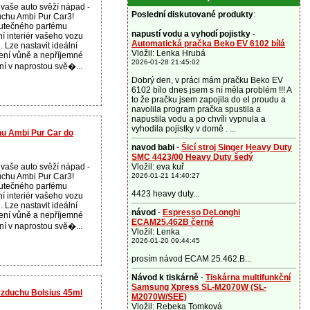
vaše auto svěží nápad -
Poslední diskutované produkty
:
chu Ambi Pur Car3!
utečného parfému
napustí vodu a vyhodí pojistky
-
í interiér vašeho vozu
Automatická pračka Beko EV 6102 bílá
 Lze nastavit ideální
Vložil: Lenka Hrubá
bení vůně a nepříjemné
2026-01-28 21:45:02
í v naprostou svě�...
Dobrý den, v práci mám pračku Beko EV
6102 bílo dnes jsem s ní měla problém !!! A
to že pračku jsem zapojila do el proudu a
navolila program pračka spustila a
napustila vodu a po chvíli vypnula a
vyhodila pojistky v domě . ...
u Ambi Pur Car do
navod babi
-
Šicí stroj Singer Heavy Duty
SMC 4423/00 Heavy Duty šedý
vaše auto svěží nápad -
Vložil: eva kuř
chu Ambi Pur Car3!
2026-01-21 14:40:27
utečného parfému
4423 heavy duty...
í interiér vašeho vozu
 Lze nastavit ideální
návod
-
Espresso DeLonghi
bení vůně a nepříjemné
ECAM25.462B černé
í v naprostou svě�...
Vložil: Lenka
2026-01-20 09:44:45
prosím návod ECAM 25.462.B...
Návod k tiskárně
-
Tiskárna multifunkční
Samsung Xpress SL-M2070W (SL-
vzduchu Bolsius 45ml
M2070W/SEE)
Vložil: Rebeka Tomková