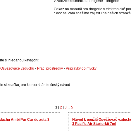
v záložce kosmetika a drogerie - drogerie.
Odkaz na manuál pro drogerie v elektronické pod
*.doc se Vám snažíme zajistit i na našich stránká
rte si hledanou kategorii:
-
Osvěžovače vzduchu
-
Prací prostředky
-
Přípravky do myčky
lte si značku, pro kterou sháníte český návod:
1
|
2
|
3
...
5
duchu Ambi Pur Car do auta 3
Návod k použití Osvěžovač vzduch
3 Pacific Air Starterkit 7ml