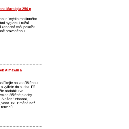
one Marsiglia 250 g
bilní mýdlo rostlinného
ní hygienu i ruční
tí zanechá vaši pokožku
mně provoněnou....
avek Almawin a
astříkejte na znečištěnou
 a vytřete do sucha. Při
ržte nádobku ve
cm od čištěné plochy.
. Složení: ethanol,
, voda. INCI: méně než
tenzidů....