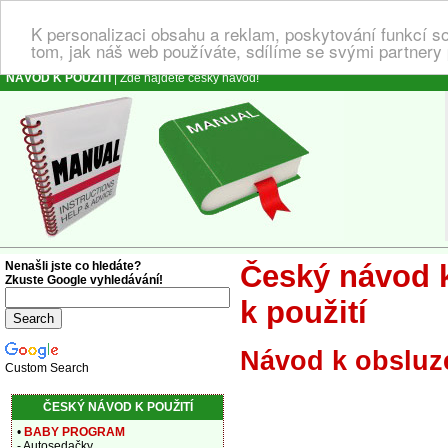
K personalizaci obsahu a reklam, poskytování funkcí s
tom, jak náš web používáte, sdílíme se svými partnery 
NÁVOD K POUŽITÍ
| Zde najdete český návod!
Nenašli jste co hledáte?
Český návod k
Zkuste Google vyhledávání!
k použití
Návod k obslu
Custom Search
ČESKÝ NÁVOD K POUŽITÍ
•
BABY PROGRAM
- Autosedačky