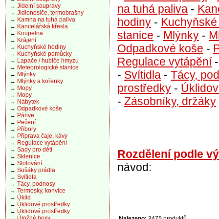
na tuhá paliva
-
Kanc
→
Jídelní soupravy
→
Jídlonosiče, termobrašny
hodiny
-
Kuchyňské
→
Kamna na tuhá paliva
→
Kancelářská křesla
stanice
-
Mlýnky
-
M
→
Koupelna
→
Krájení
Odpadkové koše
-
→
Kuchyňské hodiny
→
Kuchyňské pomůcky
Regulace vytápění
→
Lapače / hubiče hmyzu
→
Meteorologické stanice
-
Svítidla
-
Tácy, po
→
Mlýnky
→
Mlýnky a kořenky
prostředky
-
Úklidov
→
Mopy
→
Mopy
-
Zásobníky, držáky
→
Nábytek
→
Odpadkové koše
→
Pánve
→
Pečení
→
Příbory
→
Příprava čaje, kávy
→
Regulace vytápění
→
Sady pro děti
Rozdělení podle v
→
Sklenice
→
Stolování
návod:
→
Sušáky prádla
→
Svítidla
→
Tácy, podnosy
→
Termosky, konvice
→
Úklid
→
Úklidové prostředky
→
Úklidové prostředky
→
Úložné boxy
Nalezeno:
3475 produktů