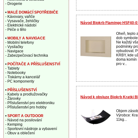
- Drogerie
•
MALÉ DOMàCÍ SPOTŘEBIČE
- Kávovary, vařiče
- Vysavače, žehličky
Návod Biokrb Flamingo HSF40-
- Elektrické nádobí
- Péče o tělo
Oheň, teplo 
dob symbolem
•
MOBILY A NAVIGACE
Ne každý vša
- Mobilní telefony
podmínky pro
- Vysílačky
vybudovat. P
- Navigace
KRBY, kde už 
- Zabezpečovací technika
doma komín n
pro v...
•
POČÍTAČE A PŘÍSLUŠENSTVÍ
- Tablety
- Notebooky
- Tiskárny a kancelář
- PC komponenty
•
PŘÍSLUŠENSTVÍ
- Kabely a prodlužovačky
Návod k obsluze Biokrb Kratki 
- Žárovky
- Příslušenství pro elektroniku
- Příslušenství pro hobby
Objem zásobn
Výrobce: Kra
•
SPORT A OUTDOOR
11kg...
- Návod na posilování
- Kemping
- Sportovní nástroje a vybavení
- Obuv a oblečení