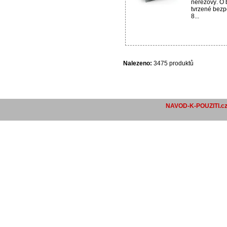
nerezový. O 
tvrzené bezp
8...
Nalezeno:
3475 produktů
NAVOD-K-POUZITI.c