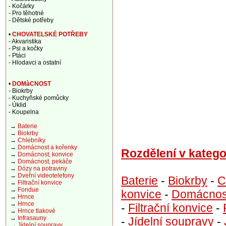
- Kočárky
- Pro těhotné
- Dětské potřeby
•
CHOVATELSKÉ POTŘEBY
- Akvaristika
- Psi a kočky
- Ptáci
- Hlodavci a ostatní
•
DOMàCNOST
- Biokrby
- Kuchyňské pomůcky
- Úklid
- Koupelna
→
Baterie
→
Biokrby
→
Chlebníky
→
Domácnost a kořenky
Rozdělení v katego
→
Domácnost, konvice
→
Domácnost, pekáče
→
Dózy na potraviny
→
Dveřní videotelefony
Baterie
-
Biokrby
-
C
→
Filtrační konvice
→
Fondue
konvice
-
Domácnos
→
Hrnce
→
Hrnce
-
Filtrační konvice
-
→
Hrnce tlakové
→
Infrasauny
-
Jídelní soupravy
-
→
Jídelní soupravy