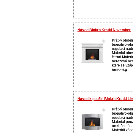
Návod Biokrb Kratki November
Krátký obdel
biopalivo-ob
regulaci nád
Materiál obe
černá Materi
nerezová oce
které se vzá
hrubost�...
Návod k použití Biokrb Kratki Li
Krátký obdel
biopalivo-ob
regulaci nád
Materiál pou
ocel, černá l
Materiál zás