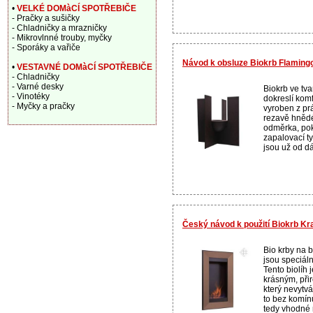
•
VELKÉ DOMàCÍ SPOTŘEBIČE
- Pračky a sušičky
- Chladničky a mrazničky
- Mikrovlnné trouby, myčky
- Sporáky a vařiče
Návod k obsluze Biokrb Flamin
•
VESTAVNÉ DOMàCÍ SPOTŘEBIČE
- Chladničky
- Varné desky
Biokrb ve tva
- Vinotéky
dokreslí komf
- Myčky a pračky
vyroben z pr
rezavě hnědé
odměrka, pok
zapalovací ty
jsou už od d
Český návod k použití Biokrb Kra
Bio krby na b
jsou speciální
Tento biolíh 
krásným, při
který nevytvá
to bez komínu
tedy vhodné 