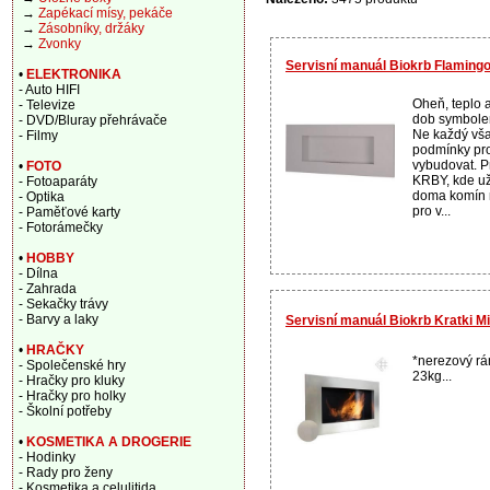
→
Zapékací mísy, pekáče
→
Zásobníky, držáky
→
Zvonky
Servisní manuál Biokrb Flaming
•
ELEKTRONIKA
- Auto HIFI
Oheň, teplo 
- Televize
dob symbolem
- DVD/Bluray přehrávače
Ne každý vša
- Filmy
podmínky pro
vybudovat. P
•
FOTO
KRBY, kde už 
- Fotoaparáty
doma komín n
- Optika
pro v...
- Paměťové karty
- Fotorámečky
•
HOBBY
- Dílna
- Zahrada
- Sekačky trávy
- Barvy a laky
Servisní manuál Biokrb Kratki Mi
•
HRAČKY
*nerezový rá
- Společenské hry
23kg...
- Hračky pro kluky
- Hračky pro holky
- Školní potřeby
•
KOSMETIKA A DROGERIE
- Hodinky
- Rady pro ženy
- Kosmetika a celulitida