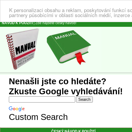
K personalizaci obsahu a reklam, poskytování funkcí s
partnery působícími v oblasti sociálních médií, inzerce
NÁVOD K POUŽITÍ
| Zde najdete český návod!
Nenašli jste co hledáte?
Zkuste Google vyhledávání!
Custom Search
ČESKÝ NÁVOD K POUŽITÍ