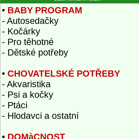
•
BABY PROGRAM
- Autosedačky
- Kočárky
- Pro těhotné
- Dětské potřeby
•
CHOVATELSKÉ POTŘEBY
- Akvaristika
- Psi a kočky
- Ptáci
- Hlodavci a ostatní
•
DOMàCNOST